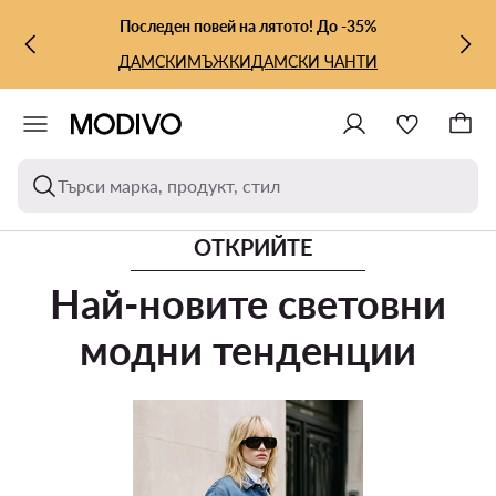
КЪМ ОСНОВНОТО СЪДЪРЖАНИЕ
КЪМ ТЪРСЕНЕ
Последен повей на лятото! До -35%
ДАМСКИ
МЪЖКИ
ДАМСКИ ЧАНТИ
Търси марка, продукт, стил
ОТКРИЙТЕ
Най-новите световни
модни тенденции