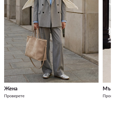
Жена
Мъж
Проверете
Прове