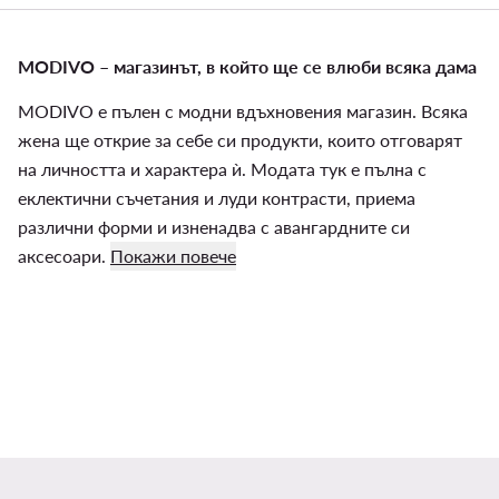
MODIVO – магазинът, в който ще се влюби всяка дама
MODIVO е пълен с модни вдъхновения магазин. Всяка
жена ще открие за себе си продукти, които отговарят
на личността и характера ѝ. Модата тук е пълна с
еклектични съчетания и луди контрасти, приема
различни форми и изненадва с авангардните си
аксесоари.
Покажи повече