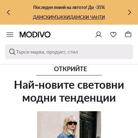
КЪМ ОСНОВНОТО СЪДЪРЖАНИЕ
КЪМ ТЪРСЕНЕ
Последен повей на лятото! До -35%
ДАМСКИ
МЪЖКИ
ДАМСКИ ЧАНТИ
Търси марка, продукт, стил
ОТКРИЙТЕ
Най-новите световни
модни тенденции