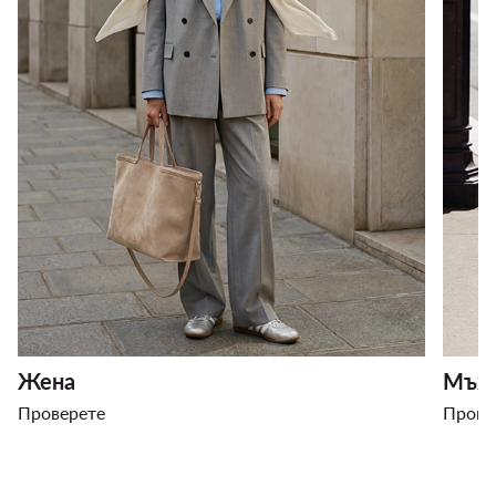
Жена
Мъж
Проверете
Прове