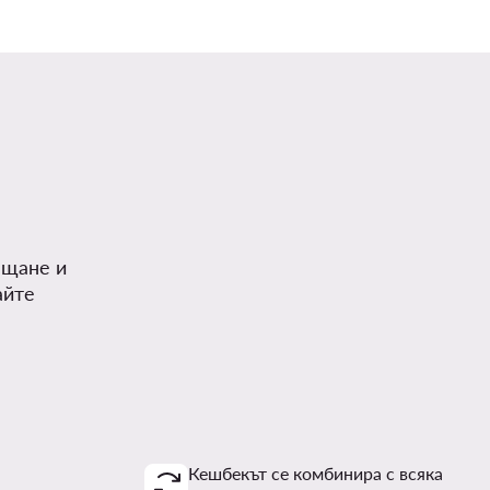
.
ъщане и
айте
Кешбекът се комбинира с всяка