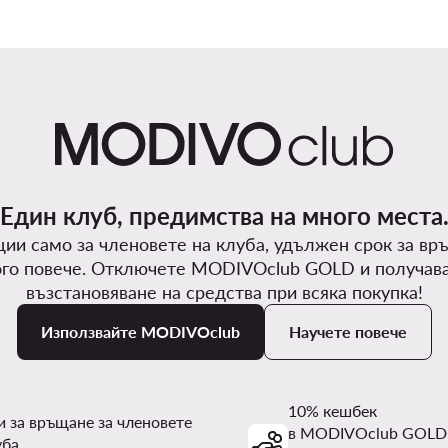
Един клуб, предимства на много места
ии само за членовете на клуба, удължен срок за вр
го повече. Отключете MODIVOclub GOLD и получав
възстановяване на средства при всяка покупка!
Използвайте MODIVOclub
Научете повече
10% кешбек
и за връщане за членовете
в MODIVOclub GOLD
уба