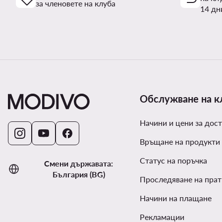
за членовете на клуба
14 дн
Обслужване на к
Начини и цени за дост
Връщане на продукти
Статус на поръчка
Смени държавата:
България (BG)
Проследяване на прат
Начини на плащане
Рекламации