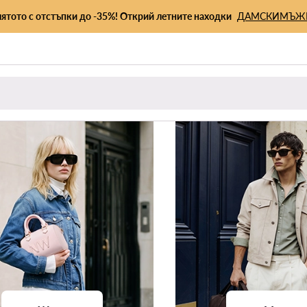
лятото с отстъпки до -35%! Открий летните находки
ДАМСКИ
МЪЖ
и
Облекло
Обувки
Чанти
Аксесоари
Спорт
Премиум