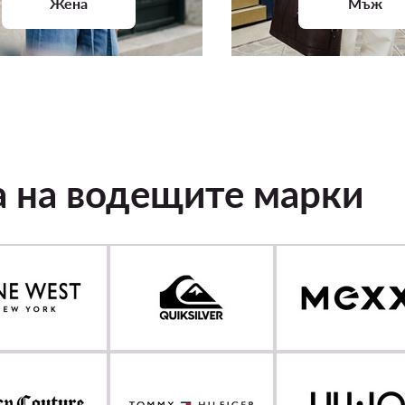
Жена
Мъж
а на водещите марки