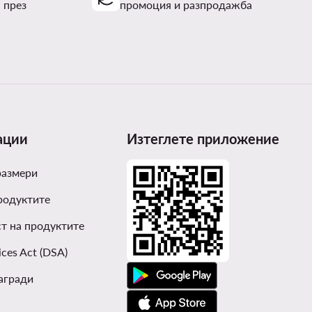
 през
промоция и разпродажба
ации
Изтеглете приложение
размери
родуктите
т на продуктите
ices Act (DSA)
агради