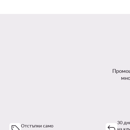
Промоц
мно
30 дн
Отстъпки само
на кл