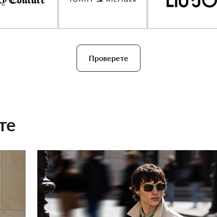
Проверете
те