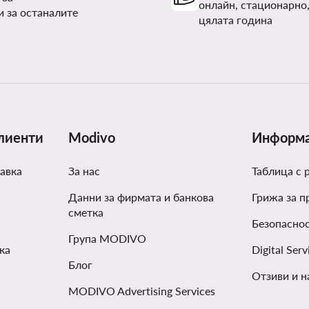
онлайн, стационарно,
и за останалите
цялата година
лиенти
Modivo
Информ
авка
За нас
Таблица с 
Данни за фирмата и банкова
Грижа за п
сметка
Безопаснос
Група MODIVO
ка
Digital Serv
Блог
Отзиви и н
MODIVO Advertising Services