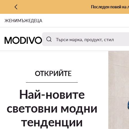
Последен повей на 
КЪМ ОСНОВНОТО СЪДЪРЖАНИЕ
ЖЕНИ
МЪЖЕ
ДЕЦА
КЪМ ТЪРСЕНЕ
Оферти и промоции
Нова колекция
Бестселъри
Марк
ОТКРИЙТЕ
Най-новите
световни модни
тенденции