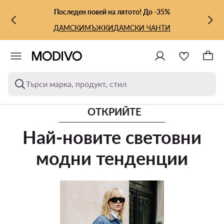
КЪМ ОСНОВНОТО СЪДЪРЖАНИЕ
КЪМ ТЪРСЕНЕ
Последен повей на лятото! До -35%
ДАМСКИ
МЪЖКИ
ДАМСКИ ЧАНТИ
Търси марка, продукт, стил
ОТКРИЙТЕ
Най-новите световни
модни тенденции