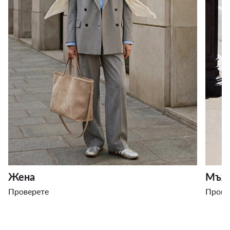
Жена
Мъж
Проверете
Прове