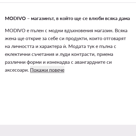
MODIVO – магазинът, в който ще се влюби всяка дама
MODIVO е пълен с модни вдъхновения магазин. Всяка
жена ще открие за себе си продукти, които отговарят
на личността и характера ѝ. Модата тук е пълна с
еклектични съчетания и луди контрасти, приема
различни форми и изненадва с авангардните си
аксесоари.
Покажи повече