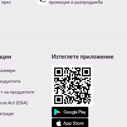
 през
промоция и разпродажба
ации
Изтеглете приложение
размери
родуктите
т на продуктите
ices Act (DSA)
агради