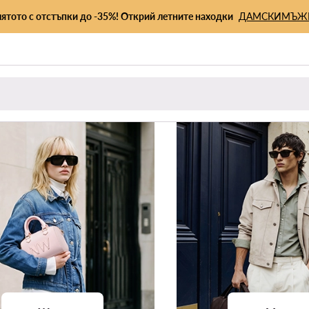
лятото с отстъпки до -35%! Открий летните находки
ДАМСКИ
МЪЖ
и
Облекло
Обувки
Чанти
Аксесоари
Спорт
Премиум