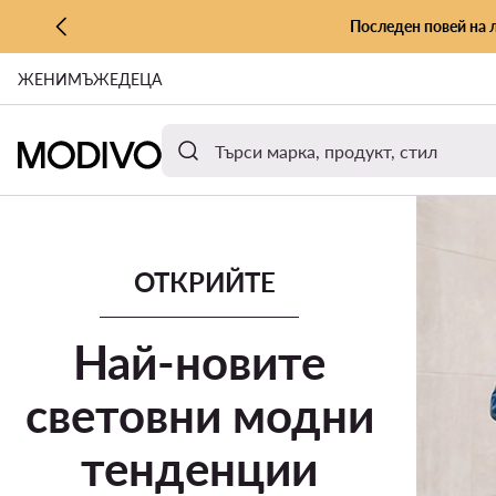
Последен повей на 
КЪМ ОСНОВНОТО СЪДЪРЖАНИЕ
ЖЕНИ
МЪЖЕ
ДЕЦА
КЪМ ТЪРСЕНЕ
Оферти и промоции
Нова колекция
Бестселъри
Марк
ОТКРИЙТЕ
Най-новите
световни модни
тенденции