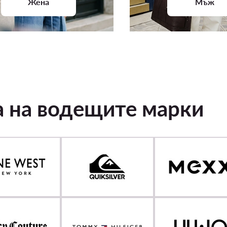
Жена
Мъж
а на водещите марки