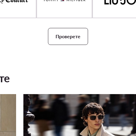
Проверете
те