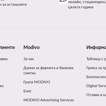
онлайн, стационарно,
и за останалите
цялата година
лиенти
Modivo
Информ
авка
За нас
Таблица с 
Данни за фирмата и банкова
Грижа за п
сметка
Безопаснос
Група MODIVO
ка
Digital Serv
Блог
Отзиви и н
MODIVO Advertising Services