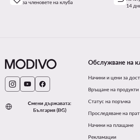
за членовете на клуба
14 дн
Обслужване на к
Начини и цени за дост
Връщане на продукти
Статус на поръчка
Смени държавата:
България (BG)
Проследяване на прат
Начини на плащане
Рекламации