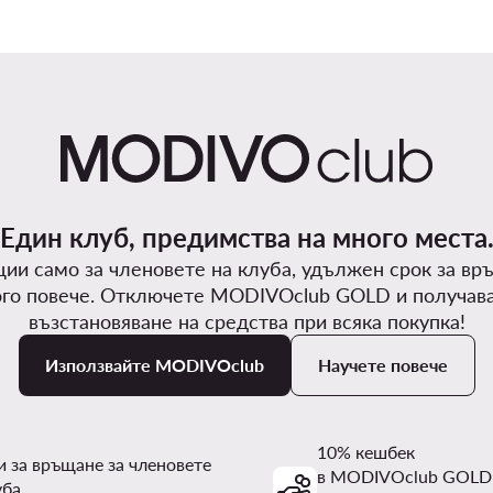
Един клуб, предимства на много места
ии само за членовете на клуба, удължен срок за вр
го повече. Отключете MODIVOclub GOLD и получав
възстановяване на средства при всяка покупка!
Използвайте MODIVOclub
Научете повече
10% кешбек
и за връщане за членовете
в MODIVOclub GOLD
уба