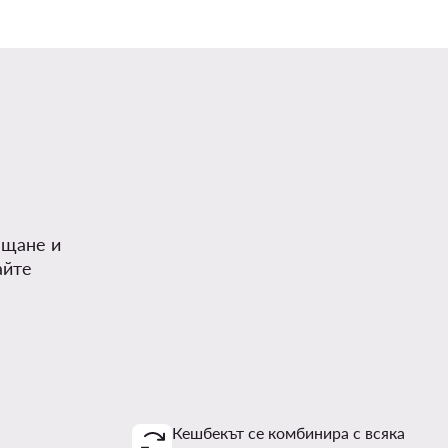
.
ъщане и
айте
Кешбекът се комбинира с всяка