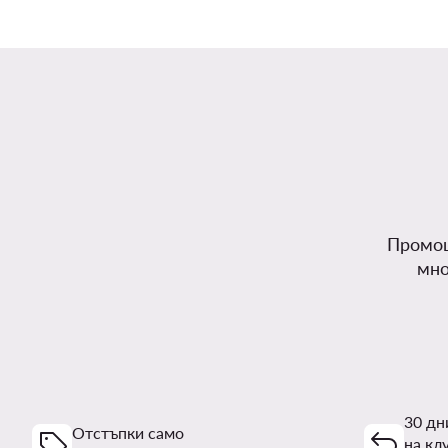
Промоц
мно
30 дн
Отстъпки само
на кл