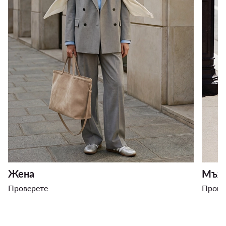
Жена
Мъж
Проверете
Прове