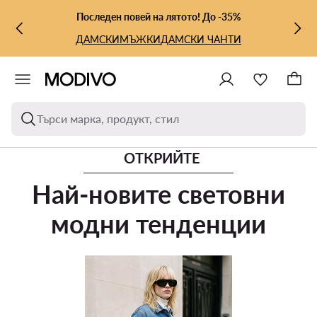
КЪМ ОСНОВНОТО СЪДЪРЖАНИЕ
КЪМ ТЪРСЕНЕ
Последен повей на лятото! До -35%
ДАМСКИ
МЪЖКИ
ДАМСКИ ЧАНТИ
Търси марка, продукт, стил
ОТКРИЙТЕ
Най-новите световни
модни тенденции