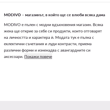
MODIVO – магазинът, в който ще се влюби всяка дама
MODIVO е пълен с модни вдъхновения магазин. Всяка
жена ще открие за себе си продукти, които отговарят
на личността и характера ѝ. Модата тук е пълна с
еклектични съчетания и луди контрасти, приема
различни форми и изненадва с авангардните си
аксесоари.
Покажи повече