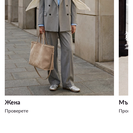
Жена
Мъж
Проверете
Прове