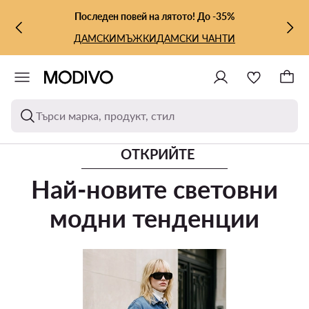
КЪМ ОСНОВНОТО СЪДЪРЖАНИЕ
КЪМ ТЪРСЕНЕ
Последен повей на лятото! До -35%
ДАМСКИ
МЪЖКИ
ДАМСКИ ЧАНТИ
Търси марка, продукт, стил
ОТКРИЙТЕ
Най-новите световни
модни тенденции