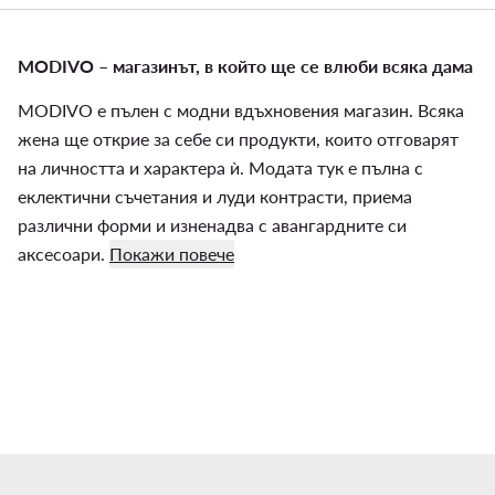
MODIVO – магазинът, в който ще се влюби всяка дама
MODIVO е пълен с модни вдъхновения магазин. Всяка
жена ще открие за себе си продукти, които отговарят
на личността и характера ѝ. Модата тук е пълна с
еклектични съчетания и луди контрасти, приема
различни форми и изненадва с авангардните си
аксесоари.
Покажи повече