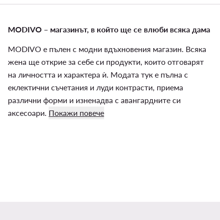
MODIVO – магазинът, в който ще се влюби всяка дама
MODIVO е пълен с модни вдъхновения магазин. Всяка
жена ще открие за себе си продукти, които отговарят
на личността и характера ѝ. Модата тук е пълна с
еклектични съчетания и луди контрасти, приема
различни форми и изненадва с авангардните си
аксесоари.
Покажи повече