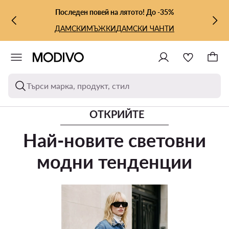
КЪМ ОСНОВНОТО СЪДЪРЖАНИЕ
КЪМ ТЪРСЕНЕ
Последен повей на лятото! До -35%
ДАМСКИ
МЪЖКИ
ДАМСКИ ЧАНТИ
Търси марка, продукт, стил
ОТКРИЙТЕ
Най-новите световни
модни тенденции