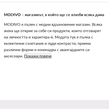
MODIVO – магазинът, в който ще се влюби всяка дама
MODIVO е пълен с модни вдъхновения магазин. Всяка
жена ще открие за себе си продукти, които отговарят
на личността и характера ѝ. Модата тук е пълна с
еклектични съчетания и луди контрасти, приема
различни форми и изненадва с авангардните си
аксесоари.
Покажи повече