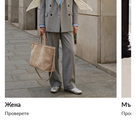
Жена
Мъж
Проверете
Прове