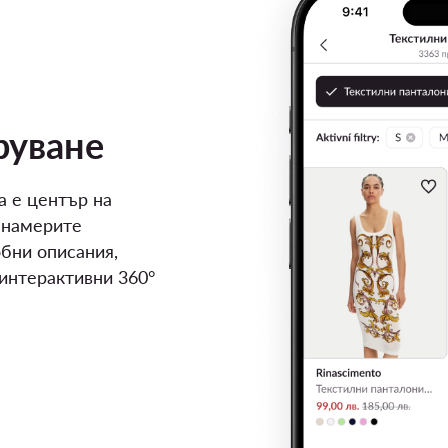
руване
а е център на
 намерите
бни описания,
 интерактивни 360°