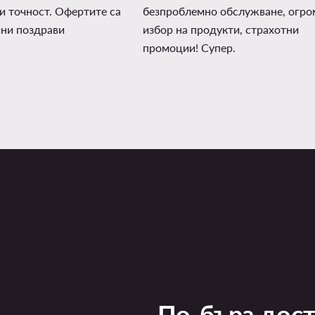
и точност. Офертите са
безпроблемно обслужване, огро
чни поздрави
избор на продукти, страхотни
промоции! Супер.
По-бърз дос