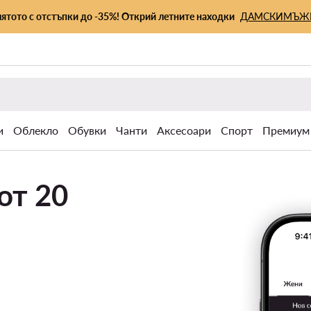
лятото с отстъпки до -35%! Открий летните находки
ДАМСКИ
МЪЖ
и
Облекло
Обувки
Чанти
Аксесоари
Спорт
Премиум
от 20