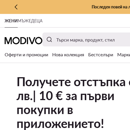
Последен повей на 
КЪМ ОСНОВНОТО СЪДЪРЖАНИЕ
ЖЕНИ
МЪЖЕ
ДЕЦА
КЪМ ТЪРСЕНЕ
Оферти и промоции
Нова колекция
Бестселъри
Марк
Получете отстъпка 
лв.| 10 € за първи
покупки в
приложението!