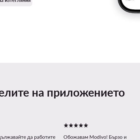
телите на приложението
дължавайте да работите
Обожавам Modivo! Бързо и