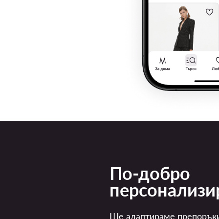
По-добро
персонализи
Ще адаптираме препорък