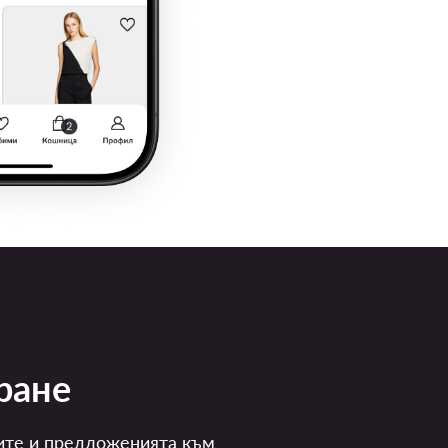
ране
ите и предложенията към