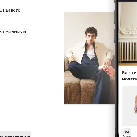
стъпки:
 за минимум
а изтегляния