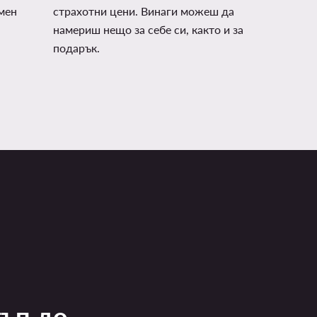
мен
страхотни цени. Винаги можеш да
намериш нещо за себе си, както и за
подарък.
тъп до