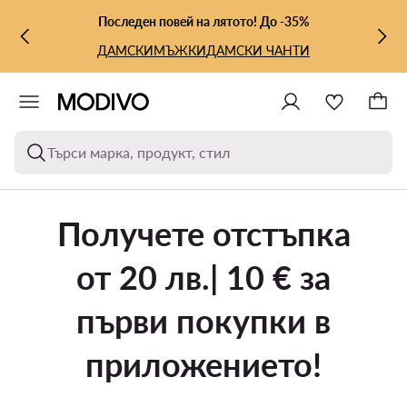
КЪМ ОСНОВНОТО СЪДЪРЖАНИЕ
КЪМ ТЪРСЕНЕ
Последен повей на лятото! До -35%
ДАМСКИ
МЪЖКИ
ДАМСКИ ЧАНТИ
Търси марка, продукт, стил
Получете отстъпка
от 20 лв.| 10 € за
първи покупки в
приложението!