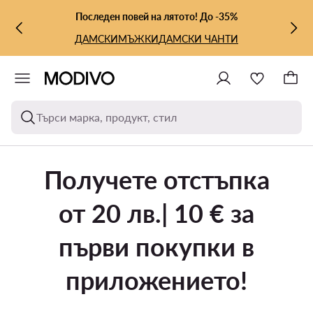
КЪМ ОСНОВНОТО СЪДЪРЖАНИЕ
КЪМ ТЪРСЕНЕ
Последен повей на лятото! До -35%
ДАМСКИ
МЪЖКИ
ДАМСКИ ЧАНТИ
Търси марка, продукт, стил
Получете отстъпка
от 20 лв.| 10 € за
първи покупки в
приложението!