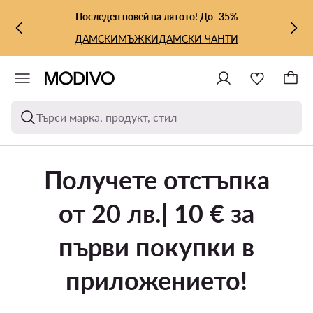
КЪМ ОСНОВНОТО СЪДЪРЖАНИЕ
КЪМ ТЪРСЕНЕ
Последен повей на лятото! До -35%
ДАМСКИ
МЪЖКИ
ДАМСКИ ЧАНТИ
Търси марка, продукт, стил
Получете отстъпка
от 20 лв.| 10 € за
първи покупки в
приложението!