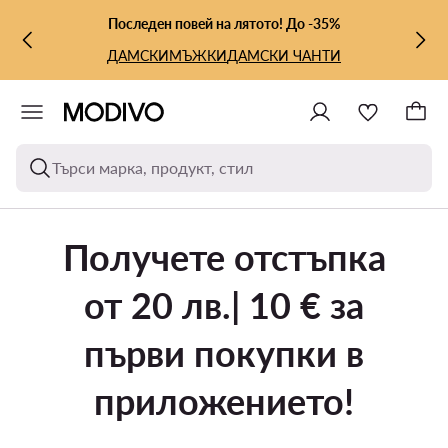
КЪМ ОСНОВНОТО СЪДЪРЖАНИЕ
КЪМ ТЪРСЕНЕ
Последен повей на лятото! До -35%
ДАМСКИ
МЪЖКИ
ДАМСКИ ЧАНТИ
Търси марка, продукт, стил
Получете отстъпка
от 20 лв.| 10 € за
първи покупки в
приложението!