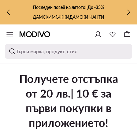
КЪМ ОСНОВНОТО СЪДЪРЖАНИЕ
КЪМ ТЪРСЕНЕ
Последен повей на лятото! До -35%
ДАМСКИ
МЪЖКИ
ДАМСКИ ЧАНТИ
Търси марка, продукт, стил
Получете отстъпка
от 20 лв.| 10 € за
първи покупки в
приложението!