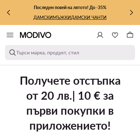
КЪМ ОСНОВНОТО СЪДЪРЖАНИЕ
КЪМ ТЪРСЕНЕ
Последен повей на лятото! До -35%
ДАМСКИ
МЪЖКИ
ДАМСКИ ЧАНТИ
Търси марка, продукт, стил
Получете отстъпка
от 20 лв.| 10 € за
първи покупки в
приложението!