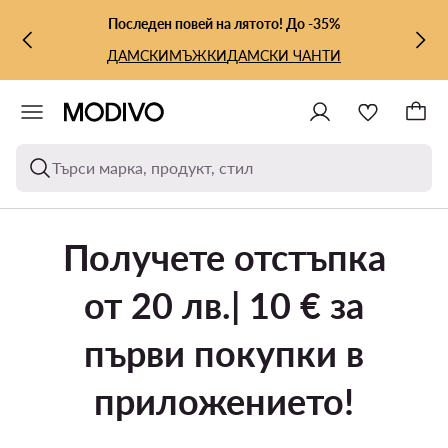
КЪМ ОСНОВНОТО СЪДЪРЖАНИЕ
КЪМ ТЪРСЕНЕ
Последен повей на лятото! До -35%
ДАМСКИ
МЪЖКИ
ДАМСКИ ЧАНТИ
Търси марка, продукт, стил
Получете отстъпка
от 20 лв.| 10 € за
първи покупки в
приложението!