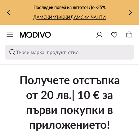
КЪМ ОСНОВНОТО СЪДЪРЖАНИЕ
КЪМ ТЪРСЕНЕ
Последен повей на лятото! До -35%
ДАМСКИ
МЪЖКИ
ДАМСКИ ЧАНТИ
Търси марка, продукт, стил
Получете отстъпка
от 20 лв.| 10 € за
първи покупки в
приложението!