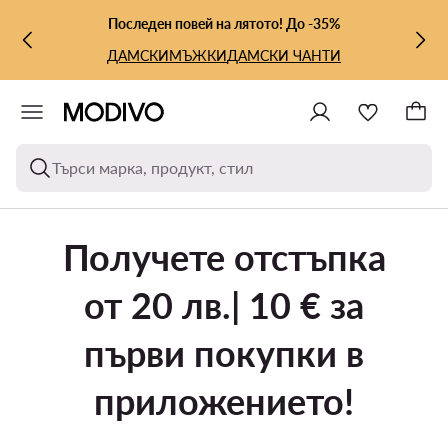
КЪМ ОСНОВНОТО СЪДЪРЖАНИЕ
КЪМ ТЪРСЕНЕ
Последен повей на лятото! До -35%
ДАМСКИ
МЪЖКИ
ДАМСКИ ЧАНТИ
Търси марка, продукт, стил
Получете отстъпка
от 20 лв.| 10 € за
първи покупки в
приложението!