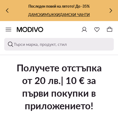
КЪМ ОСНОВНОТО СЪДЪРЖАНИЕ
КЪМ ТЪРСЕНЕ
Последен повей на лятото! До -35%
ДАМСКИ
МЪЖКИ
ДАМСКИ ЧАНТИ
Търси марка, продукт, стил
Получете отстъпка
от 20 лв.| 10 € за
първи покупки в
приложението!