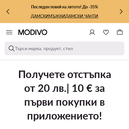
КЪМ ОСНОВНОТО СЪДЪРЖАНИЕ
КЪМ ТЪРСЕНЕ
Последен повей на лятото! До -35%
ДАМСКИ
МЪЖКИ
ДАМСКИ ЧАНТИ
Търси марка, продукт, стил
Получете отстъпка
от 20 лв.| 10 € за
първи покупки в
приложението!