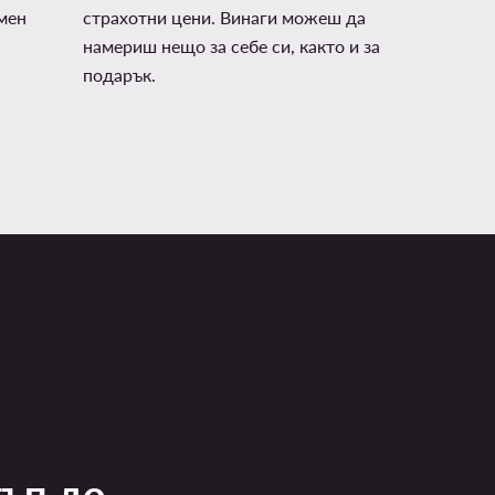
мен
страхотни цени. Винаги можеш да
намериш нещо за себе си, както и за
подарък.
тъп до