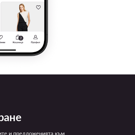
ране
ите и предложенията към