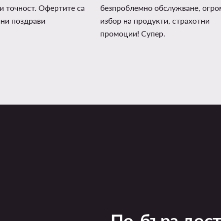
и точност. Офертите са
безпроблемно обслужване, огро
чни поздрави
избор на продукти, страхотни
промоции! Супер.
По-бърз дос