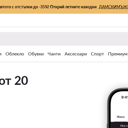
лятото с отстъпки до -35%! Открий летните находки
ДАМСКИ
МЪЖ
и
Облекло
Обувки
Чанти
Аксесоари
Спорт
Премиум
от 20