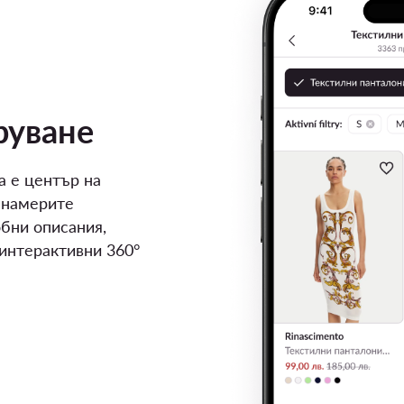
руване
а е център на
 намерите
бни описания,
 интерактивни 360°