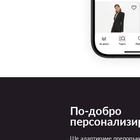
По-добро
персонализи
Ще адаптираме препорък