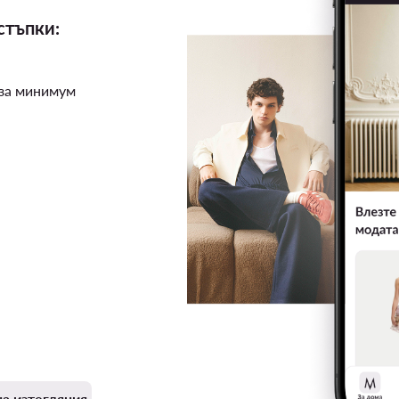
стъпки:
 за минимум
а изтегляния