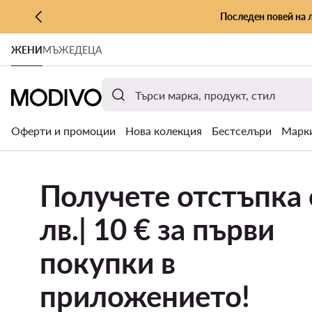
Последен повей на 
КЪМ ОСНОВНОТО СЪДЪРЖАНИЕ
ЖЕНИ
МЪЖЕ
ДЕЦА
КЪМ ТЪРСЕНЕ
Оферти и промоции
Нова колекция
Бестселъри
Марк
Получете отстъпка 
лв.| 10 € за първи
покупки в
приложението!