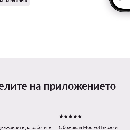
телите на приложението
дължавайте да работите
Обожавам Modivo! Бързо и