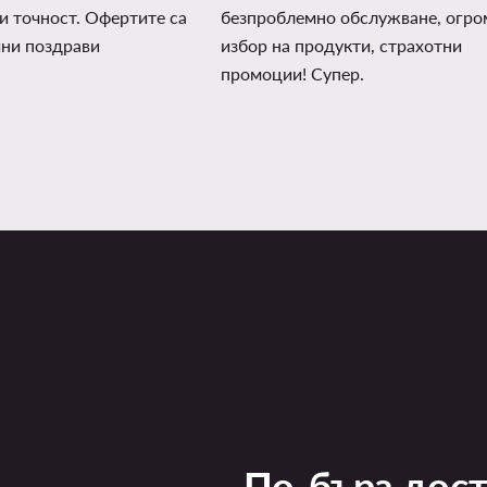
и точност. Офертите са
безпроблемно обслужване, огро
чни поздрави
избор на продукти, страхотни
промоции! Супер.
По-бърз дос