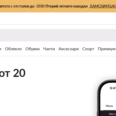
лятото с отстъпки до -35%! Открий летните находки
ДАМСКИ
МЪЖ
и
Облекло
Обувки
Чанти
Аксесоари
Спорт
Премиум
от 20