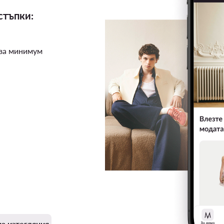
стъпки:
 за минимум
а изтегляния