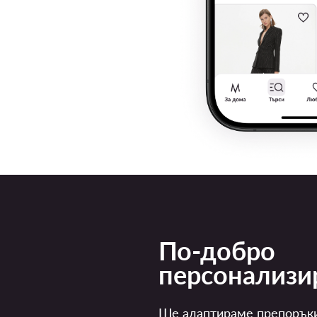
По-добро
персонализи
Ще адаптираме препорък