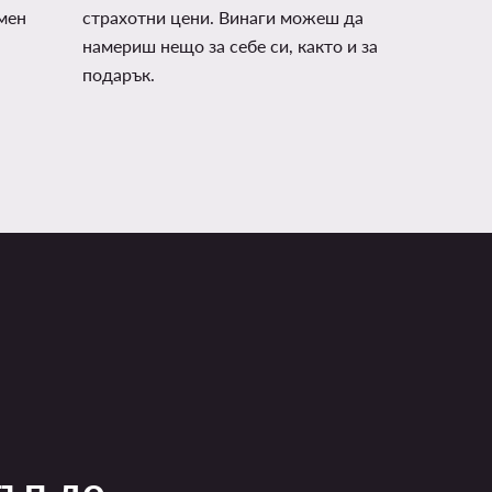
мен
страхотни цени. Винаги можеш да
намериш нещо за себе си, както и за
подарък.
тъп до