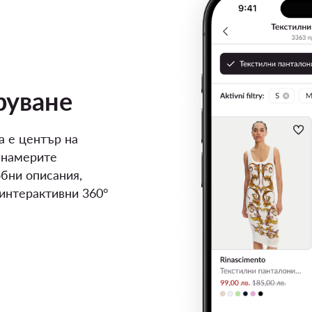
руване
а е център на
 намерите
бни описания,
 интерактивни 360°