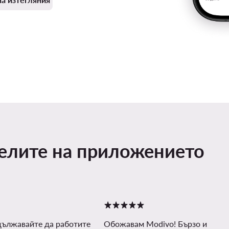
телите на приложението
дължавайте да работите
Обожавам Modivo! Бързо и