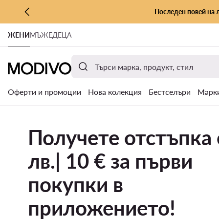
Последен повей на 
КЪМ ОСНОВНОТО СЪДЪРЖАНИЕ
ЖЕНИ
МЪЖЕ
ДЕЦА
КЪМ ТЪРСЕНЕ
Оферти и промоции
Нова колекция
Бестселъри
Марк
Получете отстъпка 
лв.| 10 € за първи
покупки в
приложението!