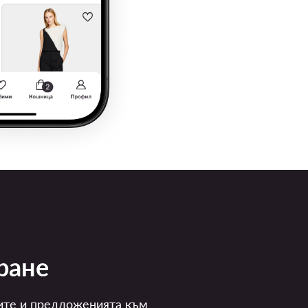
ране
ите и предложенията към