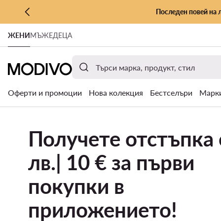
Последен повей на 
КЪМ ОСНОВНОТО СЪДЪРЖАНИЕ
ЖЕНИ
МЪЖЕ
ДЕЦА
КЪМ ТЪРСЕНЕ
Оферти и промоции
Нова колекция
Бестселъри
Марк
Получете отстъпка 
лв.| 10 € за първи
покупки в
приложението!