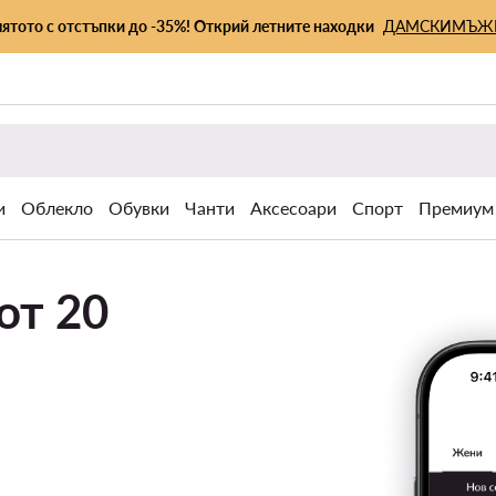
лятото с отстъпки до -35%! Открий летните находки
ДАМСКИ
МЪЖ
и
Облекло
Обувки
Чанти
Аксесоари
Спорт
Премиум
от 20