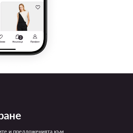
ране
ите и предложенията към