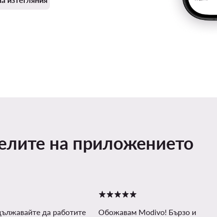
телите на приложението
дължавайте да работите
Обожавам Modivo! Бързо и