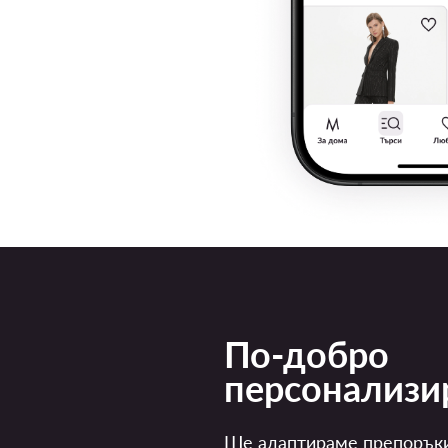
По-добро
персонализи
Ще адаптираме препорък