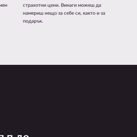
мен
страхотни цени. Винаги можеш да
намериш нещо за себе си, както и за
подарък.
тъп до