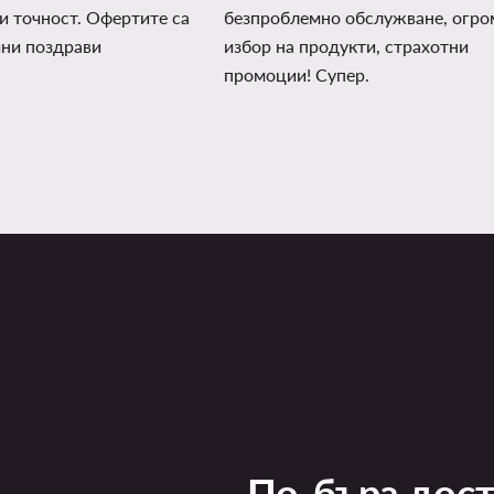
и точност. Офертите са
безпроблемно обслужване, огро
чни поздрави
избор на продукти, страхотни
промоции! Супер.
По-бърз дос