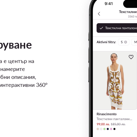
руване
а е център на
 намерите
бни описания,
 интерактивни 360°