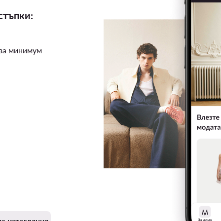
стъпки:
 за минимум
а изтегляния