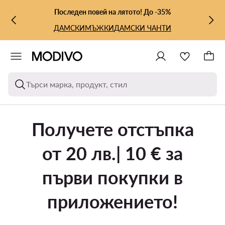
КЪМ ОСНОВНОТО СЪДЪРЖАНИЕ
КЪМ ТЪРСЕНЕ
Последен повей на лятото! До -35%
ДАМСКИ
МЪЖКИ
ДАМСКИ ЧАНТИ
Търси марка, продукт, стил
Получете отстъпка
от 20 лв.| 10 € за
първи покупки в
приложението!