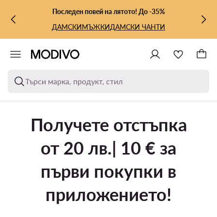
КЪМ ОСНОВНОТО СЪДЪРЖАНИЕ
КЪМ ТЪРСЕНЕ
Последен повей на лятото! До -35%
ДАМСКИ
МЪЖКИ
ДАМСКИ ЧАНТИ
Търси марка, продукт, стил
Получете отстъпка
от 20 лв.| 10 € за
първи покупки в
приложението!