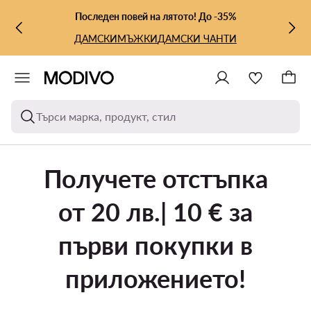
КЪМ ОСНОВНОТО СЪДЪРЖАНИЕ
КЪМ ТЪРСЕНЕ
Последен повей на лятото! До -35%
ДАМСКИ
МЪЖКИ
ДАМСКИ ЧАНТИ
Търси марка, продукт, стил
Получете отстъпка
от 20 лв.| 10 € за
първи покупки в
приложението!