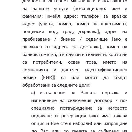
дейност в Интернет магазина и използването
на нашите услуги (по-специално: име и
фамилия; имейл адрес; телефон за връзка;
адрес [улица, номер, номер на апартамент,
пощенски код, град, държава], адрес на
пребиваване / бизнес / седалище [ако е
различен от адреса за доставка], номер на
банкова сметка, а в случай на клиенти, които не
са потребители, освен това, името на
компанията и данъчен идентификационен
номер [ЕИК]) са или могат да бъдат
обработвани за следните цели:
а)
изпълнение на Вашата поръчка и
изпълнение на сключения договор - по-
специално потвърждение за неговото
подаване и резервация (ако има такава
опция и Вие сте я избрали) или изпращане
до Вас или до пункта за събиране на