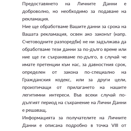
Предоставянето на Личните Данни е
доброволно, но необходимо за подаване на
рекламация.
Ние ще обработваме Вашите данни за срока на
Вашата рекламация, освен ако законът (напр.
Счетоводните разпоредби) не ни задължава да
обработваме тези данни за по-дълго време или
ние ще ги съхраняваме по-дълго, в случай че
имате претенции към нас, за давностния срок,
определен от закона по-специално на
Гражданския кодекс, или за други цели,
произтичащи от прилагането на нашите
легитимни интереси. Във всеки случай по-
дългият период на съхранение на Лични Данни
е решаващ.
Информацията за получателите на Личните
Данни е описана подробно в точка VIII от