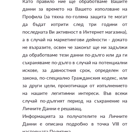
Като правило ние ще обработваме Вашите
данни за времето на Вашето използване на
Профила (за тяхна по-голяма защита те могат
да бъдат изтрити след три години от
последната Ви активност в Интернет магазина),
а в случай на маркетингови дейности - докато
не възразите, освен че законът ще ни задължи
да обработваме тези данни по-дълго или да ги
съхраняваме по-дълго в случай на потенциални
искове, за давностния срок, определен от
закона, по-специално Гражданския кодекс, или
за други цели, произтичащи от изпълнението
на нашите легитимни интереси. Във всеки
случай по-дългият период на съхранение на
Личните Данни е решаващ.
Информацията за получателите на Личните
Данни е описана подробно в точка VIII от
настоящата Политика.