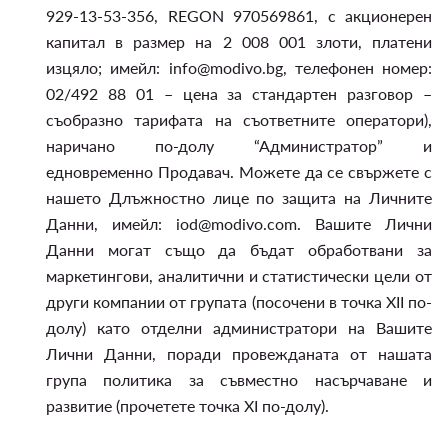
929-13-53-356, REGON 970569861, с акционерен
капитал в размер на 2 008 001 злоти, платени
изцяло; имейл: info@modivo.bg, телефонен номер:
02/492 88 01 – цена за стандартен разговор –
съобразно тарифата на съответните оператори),
наричано по-долу “Администратор” и
едновременно Продавач. Можете да се свържете с
нашето Длъжностно лице по защита на Личните
Данни, имейл: iod@modivo.com. Вашите Лични
Данни могат също да бъдат обработвани за
маркетингови, аналитични и статистически цели от
други компании от групата (посочени в точка XII по-
долу) като отделни администратори на Вашите
Лични Данни, поради провежданата от нашата
група политика за съвместно насърчаване и
развитие (прочетете точка XI по-долу).