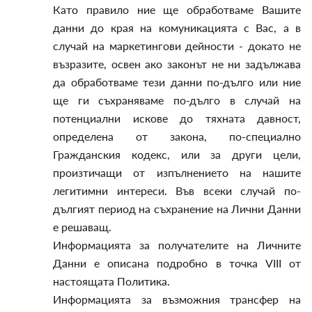
Като правило ние ще обработваме Вашите
данни до края на комуникацията с Вас, а в
случай на маркетингови дейности - докато не
възразите, освен ако законът не ни задължава
да обработваме тези данни по-дълго или ние
ще ги съхраняваме по-дълго в случай на
потенциални искове до тяхната давност,
определена от закона, по-специално
Гражданския кодекс, или за други цели,
произтичащи от изпълнението на нашите
легитимни интереси. Във всеки случай по-
дългият период на съхранение на Лични Данни
е решаващ.
Информацията за получателите на Личните
Данни е описана подробно в точка VIII от
настоящата Политика.
Информацията за възможния трансфер на