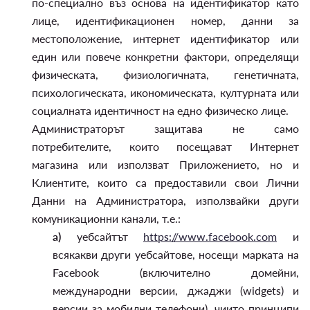
по-специално въз основа на идентификатор като
лице, идентификационен номер, данни за
местоположение, интернет идентификатор или
един или повече конкретни фактори, определящи
физическата, физиологичната, генетичната,
психологическата, икономическата, културната или
социалната идентичност на едно физическо лице.
Администраторът защитава не само
потребителите, които посещават Интернет
магазина или използват Приложението, но и
Клиентите, които са предоставили свои Лични
Данни на Администратора, използвайки други
комуникационни канали, т.е.:
а)
уебсайтът
https://www.facebook.com
и
всякакви други уебсайтове, носещи марката на
Facebook (включително домейни,
международни версии, джаджи (widgets) и
версии за мобилни телефони), чиито принципи