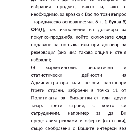
избрания продукт, както и, ако е
необходимо, за връзка с Вас по този въпрос
- юридическо основание:
чл. 6 т. 1 буква б)
ОРЗД
, т.е. изпълнение на договора за
покупко-продажба, който сключвате след
подаване на поръчка или при договор за
резервация (ако има такава опция и сте я
избрали);
б)
маркетингови, аналитични и
статистически дейности на
Администратора или негови партньори
(трети страни, изброени в точка 11 от
Политиката за бисквитките) или други
т.нар. трети страни, с които си
сътрудничим, например за да Ви
представим реклами и оферти (отстъпки),
също съобразени с Вашите интереси въз