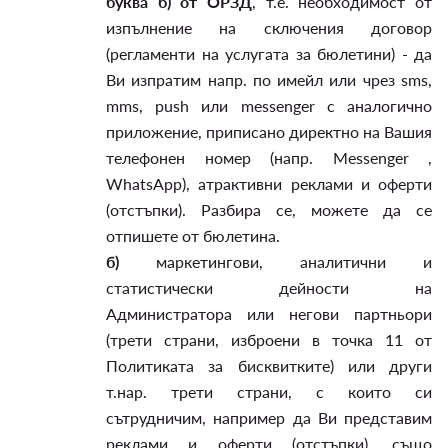
буква б) от ОРЗД
, т.е. необходимост от
изпълнение на сключения договор
(регламенти на услугата за бюлетини) - да
Ви изпратим напр. по имейл или чрез sms,
mms, push или messenger с аналогично
приложение, приписано директно на Вашия
телефонен номер (напр. Messenger ,
WhatsApp), атрактивни реклами и оферти
(отстъпки). Разбира се, можете да се
отпишете от бюлетина.
б)
маркетингови, аналитични и
статистически дейности на
Администратора или негови партньори
(трети страни, изброени в точка 11 от
Политиката за бисквитките) или други
т.нар. трети страни, с които си
сътрудничим, например да Ви представим
реклами и оферти (отстъпки), също