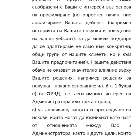
съобразени с Вашите интереси въз основа
на профилиране (по опростен начин, ние
анализираме Вашата дейност (например
историята на Вашите покупки и поведение
на нашия уебсайт), за да можем по-добре
да се адаптираме не само към конкретни,
общи групи от нашите клиенти, но и към
Вашите предпочитания)). Нашите действия
обаче не оказват значително влияние върху
Вашите решения, например решения за
покупка - правно основание:
чл. 6 т. 1 буква
е) от ОРЗД
, т.е. легитимният интерес на
Администратора или трета страна;
в)
установяване, защита и преследване на
искове, които могат да възникнат като част
от отношенията между Вас и
Администратора, както и други цели, които