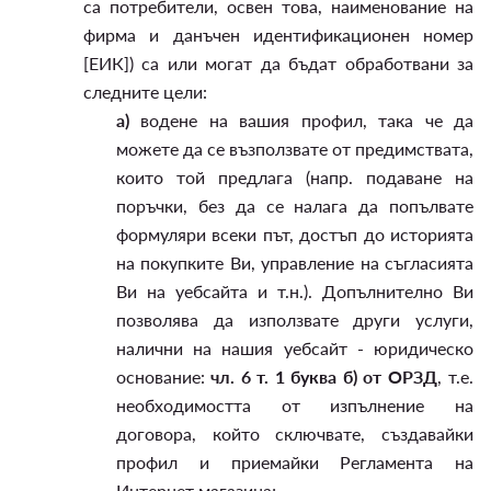
са потребители, освен това, наименование на
фирма и данъчен идентификационен номер
[ЕИК]) са или могат да бъдат обработвани за
следните цели:
а)
водене на вашия профил, така че да
можете да се възползвате от предимствата,
които той предлага (напр. подаване на
поръчки, без да се налага да попълвате
формуляри всеки път, достъп до историята
на покупките Ви, управление на съгласията
Ви на уебсайта и т.н.). Допълнително Ви
позволява да използвате други услуги,
налични на нашия уебсайт - юридическо
основание:
чл. 6 т. 1 буква б) от ОРЗД
, т.е.
необходимостта от изпълнение на
договора, който сключвате, създавайки
профил и приемайки Регламента на
Интернет магазина;