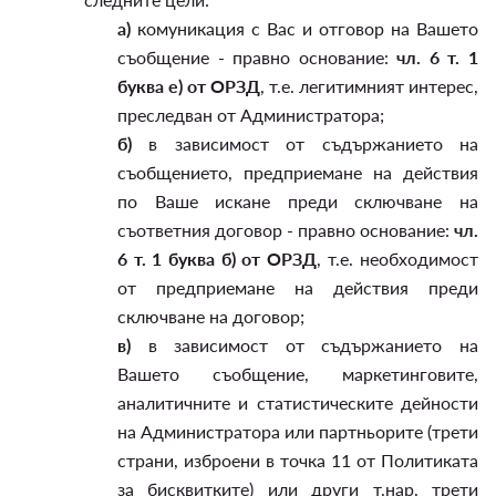
а)
комуникация с Вас и отговор на Вашето
съобщение - правно основание:
чл. 6 т. 1
буква е) от ОРЗД
, т.е. легитимният интерес,
преследван от Администратора;
б)
в зависимост от съдържанието на
съобщението, предприемане на действия
по Ваше искане преди сключване на
съответния договор - правно основание:
чл.
6 т. 1 буква б) от ОРЗД
, т.е. необходимост
от предприемане на действия преди
сключване на договор;
в)
в зависимост от съдържанието на
Вашето съобщение, маркетинговите,
аналитичните и статистическите дейности
на Администратора или партньорите (трети
страни, изброени в точка 11 от Политиката
за бисквитките) или други т.нар. трети