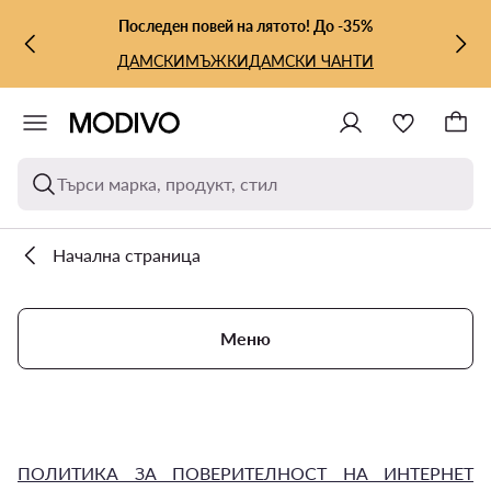
КЪМ ОСНОВНОТО СЪДЪРЖАНИЕ
КЪМ ТЪРСЕНЕ
Последен повей на лятото! До -35%
ДАМСКИ
МЪЖКИ
ДАМСКИ ЧАНТИ
Търси марка, продукт, стил
Начална страница
Меню
ПОЛИТИКА ЗА ПОВЕРИТЕЛНОСТ НА ИНТЕРНЕТ