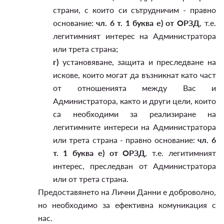
страни, с които си сътрудничим - правно
основание:
чл. 6 т. 1 буква е) от ОРЗД
, т.е.
легитимният интерес на Администратора
или трета страна;
г)
установяване, защита и преследване на
искове, които могат да възникнат като част
от отношенията между Вас и
Администратора, както и други цели, които
са необходими за реализиране на
легитимните интереси на Администратора
или трета страна - правно основание:
чл. 6
т. 1 буква е) от ОРЗД
, т.е. легитимният
интерес, преследван от Администратора
или от трета страна.
Предоставянето на Лични Данни е доброволно,
но необходимо за ефективна комуникация с
нас.