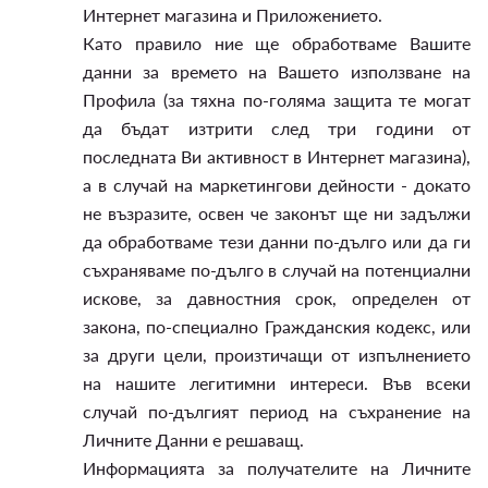
Интернет магазина и Приложението.
Като правило ние ще обработваме Вашите
данни за времето на Вашето използване на
Профила (за тяхна по-голяма защита те могат
да бъдат изтрити след три години от
последната Ви активност в Интернет магазина),
а в случай на маркетингови дейности - докато
не възразите, освен че законът ще ни задължи
да обработваме тези данни по-дълго или да ги
съхраняваме по-дълго в случай на потенциални
искове, за давностния срок, определен от
закона, по-специално Гражданския кодекс, или
за други цели, произтичащи от изпълнението
на нашите легитимни интереси. Във всеки
случай по-дългият период на съхранение на
Личните Данни е решаващ.
Информацията за получателите на Личните