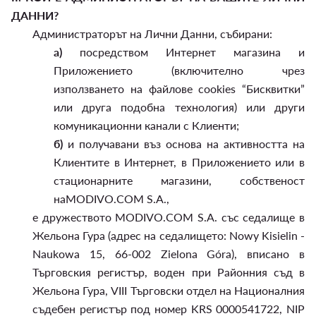
ДАННИ?
Администраторът на Лични Данни, събирани:
а)
посредством Интернет магазина и
Приложението (включително чрез
използването на файлове cookies “Бисквитки”
или друга подобна технология) или други
комуникационни канали с Клиенти;
б)
и получавани въз основа на активността на
Клиентите в Интернет, в Приложението или в
стационарните магазини, собственост
наMODIVO.COM S.A.,
е дружеството MODIVO.COM S.A. със седалище в
Жельона Гура (адрес на седалището: Nowy Kisielin -
Naukowa 15, 66-002 Zielona Góra), вписано в
Търговския регистър, воден при Районния съд в
Жельона Гура, VIII Търговски отдел на Националния
съдебен регистър под номер KRS 0000541722, NIP