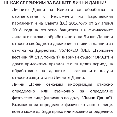
III.
КАК СЕ ГРИЖИМ ЗА ВАШИТЕ ЛИЧНИ ДАННИ?
Личните Данни на Клиента се обработват в
съответствие с Регламента на Европейския
парламент и на Съвета (ЕС) 2016/679 от 27 април
2016 година относно Защитата на физическите
лица във връзка с обработването на Лични Данни и
относно свободното движение на такива данни и за
отмяна на Директива 95/46/EО (UE.L Държавен
вестник № 119, точка 1), (наричан също: "
ОРЗД
") и
други приложими правила, т.е. за целия период на
обработване на данните - законовите клаузи
относно защитата на Личните Данни.
Лични Данни означава информация относно
определено или възможно за определяне
физическо лице (наричано по-долу: "
Лични Данни
").
Възможно за определяне физическо лице е лице,
което може да бъде пряко или косвено определено,