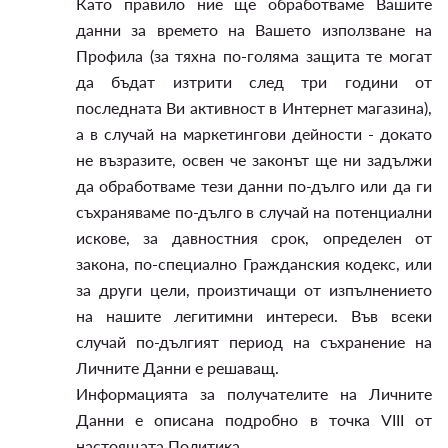
Като правило ние ще обработваме Вашите
данни за времето на Вашето използване на
Профила (за тяхна по-голяма защита те могат
да бъдат изтрити след три години от
последната Ви активност в Интернет магазина),
а в случай на маркетингови дейности - докато
не възразите, освен че законът ще ни задължи
да обработваме тези данни по-дълго или да ги
съхраняваме по-дълго в случай на потенциални
искове, за давностния срок, определен от
закона, по-специално Гражданския кодекс, или
за други цели, произтичащи от изпълнението
на нашите легитимни интереси. Във всеки
случай по-дългият период на съхранение на
Личните Данни е решаващ.
Информацията за получателите на Личните
Данни е описана подробно в точка VIII от
настоящата Политика.