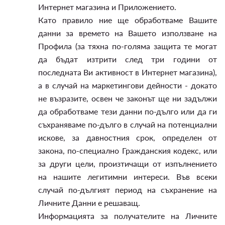
Интернет магазина и Приложението.
Като правило ние ще обработваме Вашите
данни за времето на Вашето използване на
Профила (за тяхна по-голяма защита те могат
да бъдат изтрити след три години от
последната Ви активност в Интернет магазина),
а в случай на маркетингови дейности - докато
не възразите, освен че законът ще ни задължи
да обработваме тези данни по-дълго или да ги
съхраняваме по-дълго в случай на потенциални
искове, за давностния срок, определен от
закона, по-специално Гражданския кодекс, или
за други цели, произтичащи от изпълнението
на нашите легитимни интереси. Във всеки
случай по-дългият период на съхранение на
Личните Данни е решаващ.
Информацията за получателите на Личните