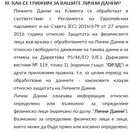
III.
КАК СЕ ГРИЖИМ ЗА ВАШИТЕ ЛИЧНИ ДАННИ?
Личните Данни на Клиента се обработват в
съответствие с Регламента на Европейския
парламент и на Съвета (ЕС) 2016/679 от 27 април
2016 година относно Защитата на физическите
лица във връзка с обработването на Лични Данни и
относно свободното движение на такива данни и за
отмяна на Директива 95/46/EО (UE.L Държавен
вестник № 119, точка 1), (наричан също: "
ОРЗД
") и
други приложими правила, т.е. за целия период на
обработване на данните - законовите клаузи
относно защитата на Личните Данни.
Лични Данни означава информация относно
определено или възможно за определяне
физическо лице (наричано по-долу: "
Лични Данни
").
Възможно за определяне физическо лице е лице,
което може да бъде пряко или косвено определено,