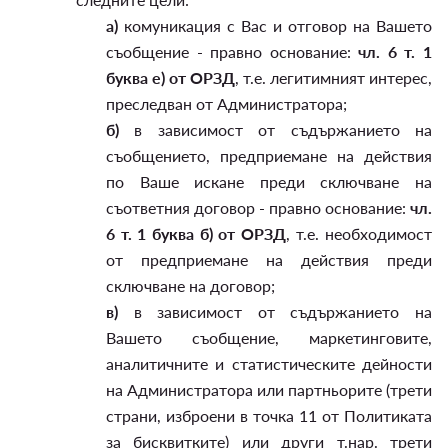
а)
комуникация с Вас и отговор на Вашето
съобщение - правно основание:
чл. 6 т. 1
буква е) от ОРЗД
, т.е. легитимният интерес,
преследван от Администратора;
б)
в зависимост от съдържанието на
съобщението, предприемане на действия
по Ваше искане преди сключване на
съответния договор - правно основание:
чл.
6 т. 1 буква б) от ОРЗД
, т.е. необходимост
от предприемане на действия преди
сключване на договор;
в)
в зависимост от съдържанието на
Вашето съобщение, маркетинговите,
аналитичните и статистическите дейности
на Администратора или партньорите (трети
страни, изброени в точка 11 от Политиката
за бисквитките) или други т.нар. трети