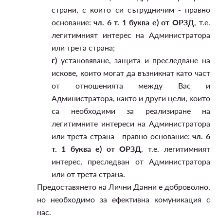
страни, с които си сътрудничим - правно
основание:
чл. 6 т. 1 буква е) от ОРЗД
, т.е.
легитимният интерес на Администратора
или трета страна;
г)
установяване, защита и преследване на
искове, които могат да възникнат като част
от отношенията между Вас и
Администратора, както и други цели, които
са необходими за реализиране на
легитимните интереси на Администратора
или трета страна - правно основание:
чл. 6
т. 1 буква е) от ОРЗД
, т.е. легитимният
интерес, преследван от Администратора
или от трета страна.
Предоставянето на Лични Данни е доброволно,
но необходимо за ефективна комуникация с
нас.