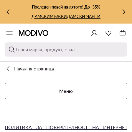
КЪМ ОСНОВНОТО СЪДЪРЖАНИЕ
КЪМ ТЪРСЕНЕ
Последен повей на лятото! До -35%
ДАМСКИ
МЪЖКИ
ДАМСКИ ЧАНТИ
Търси марка, продукт, стил
Начална страница
Меню
ПОЛИТИКА ЗА ПОВЕРИТЕЛНОСТ НА ИНТЕРНЕТ