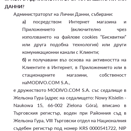
ДАННИ?
Администраторът на Лични Данни, събирани:
а)
посредством Интернет магазина и
Приложението (включително чрез
използването на файлове cookies “Бисквитки”
или друга подобна технология) или други
комуникационни канали с Клиенти;
б)
и получавани въз основа на активността на
Клиентите в Интернет, в Приложението или в
стационарните магазини, собственост
наMODIVO.COM S.A.,
е дружеството MODIVO.COM S.A. със седалище в
Жельона Гура (адрес на седалището: Nowy Kisielin -
Naukowa 15, 66-002 Zielona Góra), вписано в
Търговския регистър, воден при Районния съд в
Жельона Гура, VIII Търговски отдел на Националния
съдебен регистър под номер KRS 0000541722, NIP