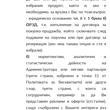
избрания продукт, както и, ако е
необходимо, за връзка с Вас по този въпрос
- юридическо основание:
чл. 6 т. 1 буква б)
ОРЗД
, т.е. изпълнение на договора за
покупко-продажба, който сключвате след
подаване на поръчка или при договор за
резервация (ако има такава опция и сте я
избрали);
б)
маркетингови, аналитични и
статистически дейности на
Администратора или негови партньори
(трети страни, изброени в точка 11 от
Политиката за бисквитките) или други
т.нар. трети страни, с които си
сътрудничим, например за да Ви
представим реклами и оферти (отстъпки),
също съобразени с Вашите интереси въз