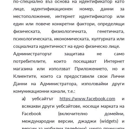
по-специално въз основа на идентификатор като
лице, идентификационен номер, данни за
местоположение, интернет идентификатор или
един или повече конкретни фактори, определящи
физическата, физиологичната, генетичната,
психологическата, икономическата, културната или
социалната идентичност на едно физическо лице.
Администраторът защитава не само
потребителите, които посещават Интернет
магазина или използват Приложението, но и
Клиентите, които са предоставили свои Лични
Данни на Администратора, използвайки други
комуникационни канали, т.е.:
а)
уебсайтът
https://www.facebook.com
и
всякакви други уебсайтове, носещи марката на
Facebook (включително домейни,
международни версии, джаджи (widgets) и
версии за мобилни телефони), чиито принципи