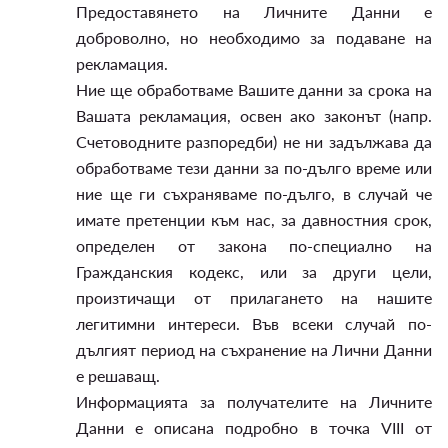
Предоставянето на Личните Данни е
доброволно, но необходимо за подаване на
рекламация.
Ние ще обработваме Вашите данни за срока на
Вашата рекламация, освен ако законът (напр.
Счетоводните разпоредби) не ни задължава да
обработваме тези данни за по-дълго време или
ние ще ги съхраняваме по-дълго, в случай че
имате претенции към нас, за давностния срок,
определен от закона по-специално на
Гражданския кодекс, или за други цели,
произтичащи от прилагането на нашите
легитимни интереси. Във всеки случай по-
дългият период на съхранение на Лични Данни
е решаващ.
Информацията за получателите на Личните
Данни е описана подробно в точка VIII от