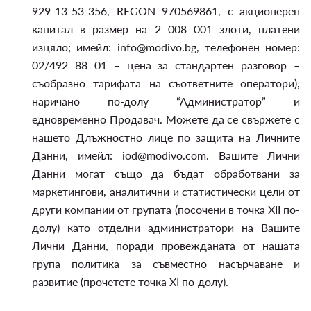
929-13-53-356, REGON 970569861, с акционерен
капитал в размер на 2 008 001 злоти, платени
изцяло; имейл: info@modivo.bg, телефонен номер:
02/492 88 01 – цена за стандартен разговор –
съобразно тарифата на съответните оператори),
наричано по-долу “Администратор” и
едновременно Продавач. Можете да се свържете с
нашето Длъжностно лице по защита на Личните
Данни, имейл: iod@modivo.com. Вашите Лични
Данни могат също да бъдат обработвани за
маркетингови, аналитични и статистически цели от
други компании от групата (посочени в точка XII по-
долу) като отделни администратори на Вашите
Лични Данни, поради провежданата от нашата
група политика за съвместно насърчаване и
развитие (прочетете точка XI по-долу).