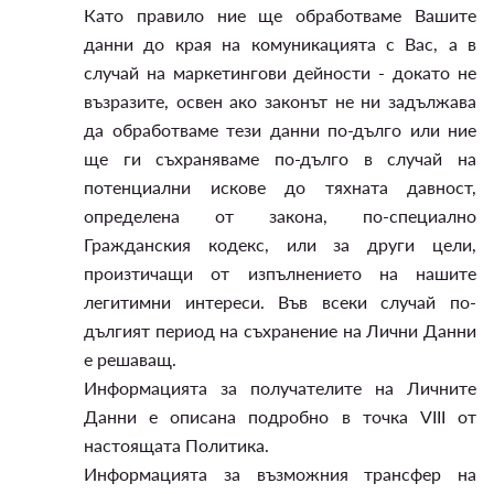
Като правило ние ще обработваме Вашите
данни до края на комуникацията с Вас, а в
случай на маркетингови дейности - докато не
възразите, освен ако законът не ни задължава
да обработваме тези данни по-дълго или ние
ще ги съхраняваме по-дълго в случай на
потенциални искове до тяхната давност,
определена от закона, по-специално
Гражданския кодекс, или за други цели,
произтичащи от изпълнението на нашите
легитимни интереси. Във всеки случай по-
дългият период на съхранение на Лични Данни
е решаващ.
Информацията за получателите на Личните
Данни е описана подробно в точка VIII от
настоящата Политика.
Информацията за възможния трансфер на