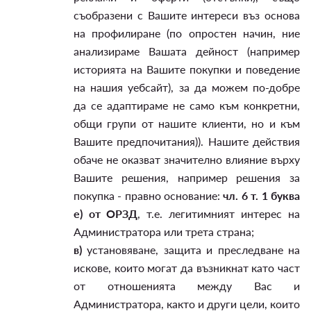
съобразени с Вашите интереси въз основа
на профилиране (по опростен начин, ние
анализираме Вашата дейност (например
историята на Вашите покупки и поведение
на нашия уебсайт), за да можем по-добре
да се адаптираме не само към конкретни,
общи групи от нашите клиенти, но и към
Вашите предпочитания)). Нашите действия
обаче не оказват значително влияние върху
Вашите решения, например решения за
покупка - правно основание:
чл. 6 т. 1 буква
е) от ОРЗД
, т.е. легитимният интерес на
Администратора или трета страна;
в)
установяване, защита и преследване на
искове, които могат да възникнат като част
от отношенията между Вас и
Администратора, както и други цели, които