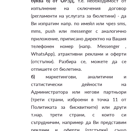
буква б) от ОРЗД
, т.е. необходимост от
изпълнение на сключения договор
(регламенти на услугата за бюлетини) - да
Ви изпратим напр. по имейл или чрез sms,
mms, push или messenger с аналогично
приложение, приписано директно на Вашия
телефонен номер (напр. Messenger ,
WhatsApp), атрактивни реклами и оферти
(отстъпки). Разбира се, можете да се
отпишете от бюлетина.
б)
маркетингови, аналитични и
статистически дейности на
Администратора или негови партньори
(трети страни, изброени в точка 11 от
Политиката за бисквитките) или други
т.нар. трети страни, с които си
сътрудничим, например да Ви представим
реклами и оферти (отстъпки), също