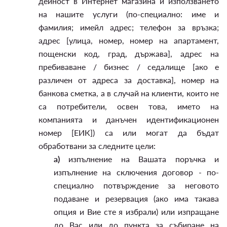
дейност в Интернет магазина и използването
на нашите услуги (по-специално: име и
фамилия; имейл адрес; телефон за връзка;
адрес [улица, номер, номер на апартамент,
пощенски код, град, държава], адрес на
пребиваване / бизнес / седалище [ако е
различен от адреса за доставка], номер на
банкова сметка, а в случай на клиенти, които не
са потребители, освен това, името на
компанията и данъчен идентификационен
номер [ЕИК]) са или могат да бъдат
обработвани за следните цели:
а)
изпълнение на Вашата поръчка и
изпълнение на сключения договор - по-
специално потвърждение за неговото
подаване и резервация (ако има такава
опция и Вие сте я избрали) или изпращане
до Вас или до пункта за събиране на