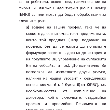
са потребители, освен това, наименование на
фирма и данъчен идентификационен номер
[ЕИК]) са или могат да бъдат обработвани за
следните цели:
а)
водене на вашия профил, така че да
можете да се възползвате от предимствата,
които той предлага (напр. подаване на
поръчки, без да се налага да попълвате
формуляри всеки път, достъп до историята
на покупките Ви, управление на съгласията
Ви на уебсайта и т.н.). Допълнително Ви
позволява да използвате други услуги,
налични на нашия уебсайт - юридическо
основание:
чл. 6 т. 1 буква б) от ОРЗД
, т.е.
необходимостта от изпълнение на
договора, който сключвате, създавайки
профил и приемайки Регламента на
Интернет магазина;