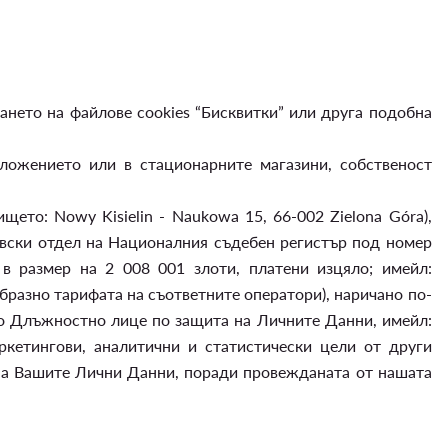
нето на файлове cookies “Бисквитки” или друга подобна
ложението или в стационарните магазини, собственост
то: Nowy Kisielin - Naukowa 15, 66-002 Zielona Góra),
говски отдел на Националния съдебен регистър под номер
в размер на 2 008 001 злоти, платени изцяло; имейл:
образно тарифата на съответните оператори), наричано по-
о Длъжностно лице по защита на Личните Данни, имейл:
кетингови, аналитични и статистически цели от други
и на Вашите Лични Данни, поради провежданата от нашата