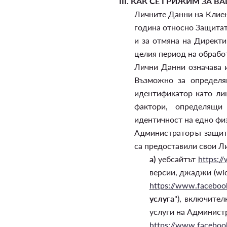
III.
КАК СЕ ГРИЖИМ ЗА В
Личните Данни на Клиент
година относно Защитат
и за отмяна на Директи
целия период на обработ
Лични Данни означава 
Възможно за определя
идентификатор като ли
фактори, определящи 
идентичност на едно фи
Администраторът защита
са предоставили свои Л
а)
уебсайтът
https:/
версии, джаджи (wid
https://www.faceboo
услуга
"), включите
услуги на Администр
https://www.faceboo