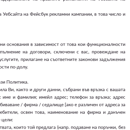
 Уебсайта на Фейсбук рекламни кампании, в това число и
ни основания в зависимост от това кои функционалности
пълнение на договори, сключени с вас, провеждане на
услугите, прилагане на съответните законови задължения
ости по-долу.
ази Политика.
ла Ви, както и други данни, събрани във връзка с вашата
: име и фамилия; имейл адрес; телефон за връзка; адрес
биваване / фирма / седалище [ако е различен от адреса за
требители, освен това, наименование на фирма и данъчен
 цели:
вата, които той предлага (напр. подаване на поръчки, без