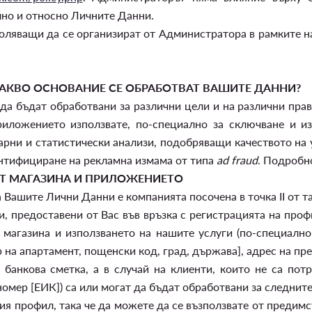
лно и относно Личните Данни.
ляващи да се организират от Администратора в рамките на
 КАКВО ОСНОВАНИЕ СЕ ОБРАБОТВАТ ВАШИТЕ ДАННИ?
а бъдат обработвани за различни цели и на различни прав
иложението използвате, по-специално за сключване и из
арни и статистически анализи, подобряващи качеството на 
нтифициране на рекламна измама от типа
ad fraud
. Подробн
ЕТ МАГАЗИНА И ПРИЛОЖЕНИЕТО
Вашите Лични Данни е компанията посочена в точка II от т
 предоставени от Вас във връзка с регистрацията на профи
 магазина и използването на нашите услуги (по-специално
р на апартамент, пощенски код, град, държава], адрес на пре
а банкова сметка, а в случай на клиенти, които не са по
мер [ЕИК]) са или могат да бъдат обработвани за следните
я профил, така че да можете да се възползвате от предимст