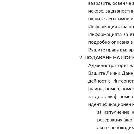
възразите, освен че
искове, за давностн
нашите легитимни ин
Информацията за пол
Информацията за в
подробно описана в 
Вашите права във вр
2.
ПОДАВАНЕ НА ПОР
Администраторът на 
Вашите Лични Данни,
дейност в Интернет
[улица, номер, номе
за доставка], номер
идентификационен но
а)
изпълнение н
резервация (ако
ако е необходим