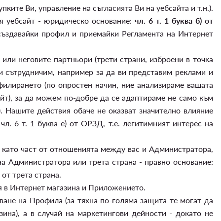
ките Ви, управление на съгласията Ви на уебсайта и т.н.).
я уебсайт - юридическо основание:
чл. 6 т. 1 буква б) от
, създавайки профил и приемайки Регламента на Интернет
или неговите партньори (трети страни, изброени в точка
 си сътрудничим, например за да ви представим реклами и
филирането (по опростен начин, ние анализираме вашата
йт), за да можем по-добре да се адаптираме не само към
. Нашите действия обаче не оказват значително влияние
л. 6 т. 1 буква е) от ОРЗД, т.е. легитимният интерес на
т като част от отношенията между вас и Администратора,
на Администратора или трета страна - правно основание:
 от трета страна.
я в Интернет магазина и Приложението.
ане на Профила (за тяхна по-голяма защита те могат да
ина), а в случай на маркетингови дейности - докато не