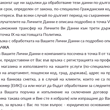
 законът ще ни задължи да обработваме тези данни по-дълго
ия срок, определен от закона, по-специално Гражданския ко
тереси. Във всеки случай по-дългият период на съхранени
учателите на Личните Данни е описана подробно в точка VI
ъзможния трансфер на Личните Ви Данни към трети държа
точка IX на настоящата Политика.
ъзка с обработката на Вашите Лични Данни са подробно опи
ЪЧКА
Вашите Лични Данни е компанията посочена в точка II от т
 предоставени от Вас във връзка с регистрацията на профи
 магазина и използването на нашите услуги (по-специално
р на апартамент, пощенски код, град, държава], адрес на п
 на банкова сметка, а в случай на клиенти, които не са 
мер [ЕИК]) са или могат да бъдат обработвани за следните
а Вашата поръчка и изпълнение на сключения договор 
 има такава опция и Вие сте я избрали) или изпращане до Вас
о, за връзка с Вас по този въпрос - юридическо основание