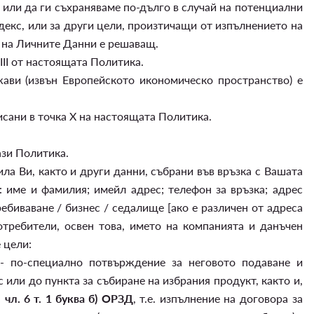
 или да ги съхраняваме по-дълго в случай на потенциални
декс, или за други цели, произтичащи от изпълнението на
е на Личните Данни е решаващ.
II от настоящата Политика.
ви (извън Европейското икономическо пространство) е
сани в точка X на настоящата Политика.
ази Политика.
ла Ви, както и други данни, събрани във връзка с Вашата
: име и фамилия; имейл адрес; телефон за връзка; адрес
ребиваване / бизнес / седалище [ако е различен от адреса
потребители, освен това, името на компанията и данъчен
 цели:
- по-специално потвърждение за неговото подаване и
 или до пункта за събиране на избрания продукт, както и,
:
чл. 6 т. 1 буква б) ОРЗД
, т.е. изпълнение на договора за