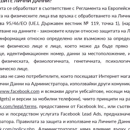
АШИТЕ ЛИЧНИ ДАННИ?
а се обработват в съответствие с Регламента на Европейск
а на физическите лица във връзка с обработването на Лич
ва 95/46/EО (UE.L Държавен вестник № 119, точка 1), (на
ване на данните - законовите клаузи относно защитата на 
информация относно определено или възможно за определя
не физическо лице е лице, което може да бъде пряко 
це, идентификационен номер, данни за местоположение, 
физическата, физиологичната, генетичната, психологи
зическо лице.
ва не само потребителите, които посещават Интернет мага
ични Данни на Администратора, използвайки други комуникац
/www.facebook.com
и всякакви други уебсайтове, носещи м
gets) и версии за мобилни телефони), чиито принципи на р
k.com/legal/terms
, предоставени от Facebook Inc., или съотв
лно и посредством услугата Facebook Lead Ads, предназна
атора. Правилата за защита и използване на Личните Данни
k.com/policy.php
. Администраторът няма влияние върху 