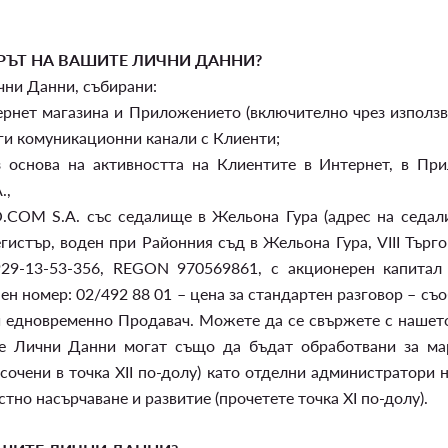
РЪТ НА ВАШИТЕ ЛИЧНИ ДАННИ?
ни Данни, събирани:
нет магазина и Приложението (включително чрез използва
ги комуникационни канали с Клиенти;
 основа на активността на Клиентите в Интернет, в При
.,
OM S.A. със седалище в Жельона Гура (адрес на седалище
егистър, воден при Районния съд в Жельона Гура, VIII Тър
29-13-53-356, REGON 970569861, с акционерен капитал 
ен номер: 02/492 88 01 – цена за стандартен разговор – съ
и едновременно Продавач. Можете да се свържете с нашет
е Лични Данни могат също да бъдат обработвани за мар
осочени в точка XII по-долу) като отделни администратор
тно насърчаване и развитие (прочетете точка XI по-долу).