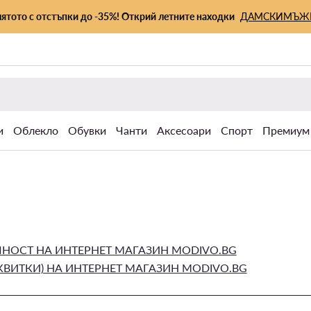
лятото с отстъпки до -35%! Открий летните находки
ДАМСКИ
МЪЖ
и
Облекло
Обувки
Чанти
Аксесоари
Спорт
Премиум
НОСТ НА ИНТЕРНЕТ МАГАЗИН MODIVO.BG
КВИТКИ) НА ИНТЕРНЕТ МАГАЗИН MODIVO.BG