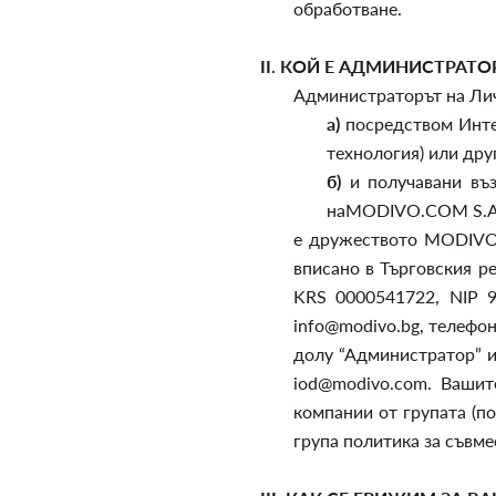
обработване.
II.
КОЙ Е АДМИНИСТРАТО
Администраторът на Лич
а)
посредством Интер
технология) или дру
б)
и получавани въз
наMODIVO.COM S.A
е дружеството MODIVO.C
вписано в Търговския р
KRS 0000541722, NIP 9
info@modivo.bg, телефон
долу “Администратор” 
iod@modivo.com. Вашит
компании от групата (п
група политика за съвмес