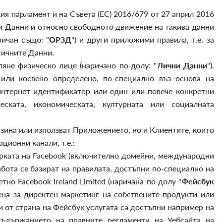
ия парламент и на Съвета (ЕС) 2016/679 от 27 април 2016
ни Данни и относно свободното движение на такива данни
ричан също: "
ОРЗД
") и други приложими правила, т.е. за
Личните Данни.
не физическо лице (наричано по-долу: "
Лични Данни
").
или косвено определено, по-специално въз основа на
интернет идентификатор или един или повече конкретни
ческата, икономическата, културната или социалната
зина или използват Приложението, но и Клиентите, които
ионни канали, т.е.:
арката на Facebook (включително домейни, международни
абота се базират на правилата, достъпни по-специално на
етно Facebook Ireland Limited (наричана по-долу "
Фейсбук
чена за директен маркетинг на собствените продукти или
 от страна на Фейсбук услугата са достъпни например на
съдържанието на правните регламенти на Уебсайта на