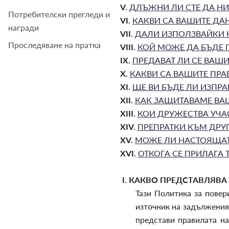
V.
ДЛЪЖНИ ЛИ СТЕ ДА НИ
Потребителски прегледи и
VI.
КАКВИ СА ВАШИТЕ ДА
награди
VII
.
ДАЛИ ИЗПОЛЗВАЙКИ Н
Проследяване на пратка
VIII.
КОЙ МОЖЕ ДА БЪДЕ 
IX.
ПРЕДАВАТ ЛИ СЕ ВАШ
X.
КАКВИ СА ВАШИТЕ ПРА
XI.
ЩЕ ВИ БЪДЕ ЛИ ИЗПР
XII.
КАК ЗАЩИТАВАМЕ ВА
XIII.
КОИ ДРУЖЕСТВА УЧАС
XIV.
ПРЕПРАТКИ КЪМ ДРУ
XV.
МОЖЕ ЛИ НАСТОЯЩАТА
XVI.
ОТКОГА СЕ ПРИЛАГА 
I.
КАКВО ПРЕДСТАВЛЯВА 
Тази Политика за повер
източник на задължения
представи правилата н