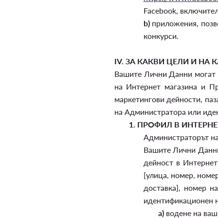
Facebook, включите
b)
приложения, позво
конкурси.
IV.
ЗА КАКВИ ЦЕЛИ И НА
Вашите Лични Данни могат д
на Интернет магазина и Пр
маркетингови дейности, паз
на Администратора или иде
1.
ПРОФИЛ В ИНТЕРН
Администраторът на 
Вашите Лични Данни,
дейност в Интернет
[улица, номер, номе
доставка], номер н
идентификационен но
а)
водене на ваши