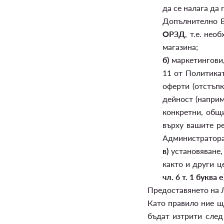
да се налага да 
Допълнително В
ОРЗД
, т.е. не
магазина;
б)
маркетингови,
11 от Политикат
оферти (отстъпк
дейност (наприм
конкретни, общи
върху вашите ре
Администратора 
в)
установяване,
както и други ц
чл. 6 т. 1 буква
Предоставянето на 
Като правило ние щ
бъдат изтрити след