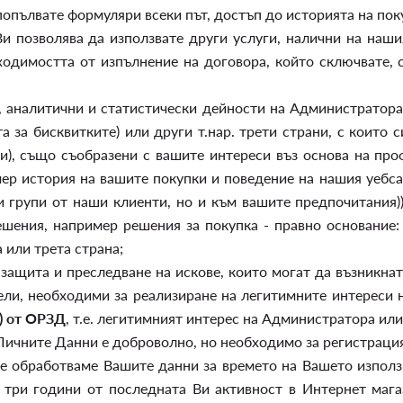
попълвате формуляри всеки път, достъп до историята на покуп
и позволява да използвате други услуги, налични на наши
обходимостта от изпълнение на договора, който сключвате
 аналитични и статистически дейности на Администратора 
а за бисквитките) или други т.нар. трети страни, с които
и), също съобразени с вашите интереси въз основа на про
ер история на вашите покупки и поведение на нашия уебса
 групи от наши клиенти, но и към вашите предпочитания))
шения, например решения за покупка - правно основание: ч
или трета страна;
 защита и преследване на искове, които могат да възникна
ели, необходими за реализиране на легитимните интереси 
 е) от ОРЗД
, т.е. легитимният интерес на Администратора или
Личните Данни е доброволно, но необходимо за регистраци
е обработваме Вашите данни за времето на Вашето използв
 три години от последната Ви активност в Интернет магаз