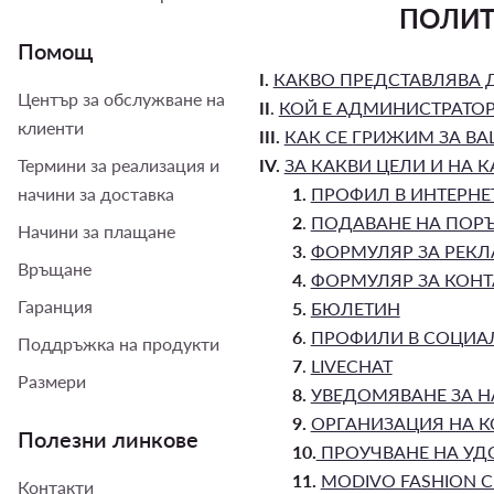
ПОЛИТ
Помощ
I.
КАКВО ПРЕДСТАВЛЯВА 
Център за обслужване на
II
.
КОЙ Е АДМИНИСТРАТОР
клиенти
III.
КАК СЕ ГРИЖИМ ЗА В
Термини за реализация и
IV.
ЗА КАКВИ ЦЕЛИ И НА 
начини за доставка
1.
ПРОФИЛ В ИНТЕРНЕ
2
.
ПОДАВАНЕ НА ПОР
Начини за плащане
3.
ФОРМУЛЯР ЗА РЕК
Връщане
4.
ФОРМУЛЯР ЗА КОНТ
Гаранция
5.
БЮЛЕТИН
6
.
ПРОФИЛИ В СОЦИА
Поддръжка на продукти
7
.
LIVECHAT
Размери
8.
УВЕДОМЯВАНЕ ЗА Н
9.
ОРГАНИЗАЦИЯ НА 
Полезни линкове
10.
ПРОУЧВАНЕ НА УД
11.
MODIVO FASHION C
Контакти