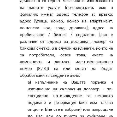
дейност в Интернет магазина и използването
на нашите услуги (по-специално: име и
фамилия; имейл адрес; телефон за връзка;
адрес [улица, номер, номер на апартамент,
пощенски код, град, държава], адрес на
пребиваване / бизнес / седалище [ако е
различен от адреса за доставка], номер на
банкова сметка, а в случай на клиенти, които не
са потребители, освен това, името на
компанията и данъчен идентификационен
номер [ЕИК]) са или могат да бъдат
обработвани за следните цели:
а)
изпълнение на Вашата поръчка и
изпълнение на сключения договор - по-
специално потвърждение за неговото
подаване и резервация (ако има такава
опция и Вие сте я избрали) или изпращане
до Вас или до пункта за събиране на