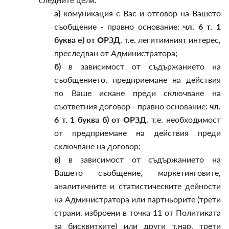
а)
комуникация с Вас и отговор на Вашето
съобщение - правно основание:
чл. 6 т. 1
буква е) от ОРЗД
, т.е. легитимният интерес,
преследван от Администратора;
б)
в зависимост от съдържанието на
съобщението, предприемане на действия
по Ваше искане преди сключване на
съответния договор - правно основание:
чл.
6 т. 1 буква б) от ОРЗД
, т.е. необходимост
от предприемане на действия преди
сключване на договор;
в)
в зависимост от съдържанието на
Вашето съобщение, маркетинговите,
аналитичните и статистическите дейности
на Администратора или партньорите (трети
страни, изброени в точка 11 от Политиката
за бисквитките) или други т.нар. трети