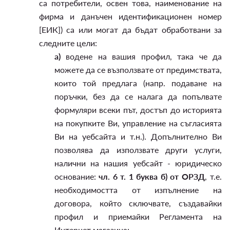
са потребители, освен това, наименование на
фирма и данъчен идентификационен номер
[ЕИК]) са или могат да бъдат обработвани за
следните цели:
а)
водене на вашия профил, така че да
можете да се възползвате от предимствата,
които той предлага (напр. подаване на
поръчки, без да се налага да попълвате
формуляри всеки път, достъп до историята
на покупките Ви, управление на съгласията
Ви на уебсайта и т.н.). Допълнително Ви
позволява да използвате други услуги,
налични на нашия уебсайт - юридическо
основание:
чл. 6 т. 1 буква б) от ОРЗД
, т.е.
необходимостта от изпълнение на
договора, който сключвате, създавайки
профил и приемайки Регламента на
Интернет магазина;