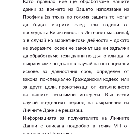
Като правило ние ще обработваме Вашите
данни за времето на Вашето използване на
Профила (за тяхна по-голяма защита те могат
да бъдат изтрити след три години от
последната Ви активност в Интернет магазина),
а в случай на маркетингови дейности - докато
не възразите, освен че законът ще ни задължи
да обработваме тези данни по-дълго или да ги
съхраняваме по-дълго в случай на потенциални
искове, за давностния срок, определен от
закона, по-специално Гражданския кодекс, или
за други цели, произтичащи от изпълнението
на нашите легитимни интереси. Във всеки
случай по-дългият период на съхранение на
Личните Данни е решаващ.
Информацията за получателите на Личните
Данни е описана подробно в точка VIII от
настоящата Политика.