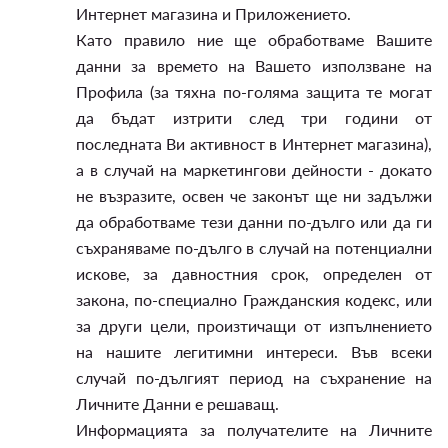
Интернет магазина и Приложението.
Като правило ние ще обработваме Вашите
данни за времето на Вашето използване на
Профила (за тяхна по-голяма защита те могат
да бъдат изтрити след три години от
последната Ви активност в Интернет магазина),
а в случай на маркетингови дейности - докато
не възразите, освен че законът ще ни задължи
да обработваме тези данни по-дълго или да ги
съхраняваме по-дълго в случай на потенциални
искове, за давностния срок, определен от
закона, по-специално Гражданския кодекс, или
за други цели, произтичащи от изпълнението
на нашите легитимни интереси. Във всеки
случай по-дългият период на съхранение на
Личните Данни е решаващ.
Информацията за получателите на Личните