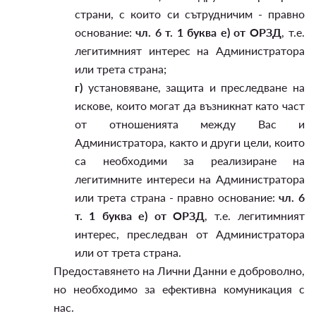
страни, с които си сътрудничим - правно
основание:
чл. 6 т. 1 буква е) от ОРЗД
, т.е.
легитимният интерес на Администратора
или трета страна;
г)
установяване, защита и преследване на
искове, които могат да възникнат като част
от отношенията между Вас и
Администратора, както и други цели, които
са необходими за реализиране на
легитимните интереси на Администратора
или трета страна - правно основание:
чл. 6
т. 1 буква е) от ОРЗД
, т.е. легитимният
интерес, преследван от Администратора
или от трета страна.
Предоставянето на Лични Данни е доброволно,
но необходимо за ефективна комуникация с
нас.