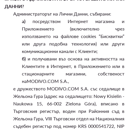
ДАННИ?
Администраторът на Лични Данни, събирани:
а)
посредством Интернет магазина и
Приложението (включително чрез
използването на файлове cookies “Бисквитки”
или друга подобна технология) или други
комуникационни канали с Клиенти;
б)
и получавани въз основа на активността на
Клиентите в Интернет, в Приложението или в
стационарните магазини, собственост
наMODIVO.COM S.A.,
е дружеството MODIVO.COM S.A. със седалище в
Жельона Гура (адрес на седалището: Nowy Kisielin -
Naukowa 15, 66-002 Zielona Góra), вписано в
Търговския регистър, воден при Районния съд в
Жельона Гура, VIII Търговски отдел на Националния
съдебен регистър под номер KRS 0000541722, NIP