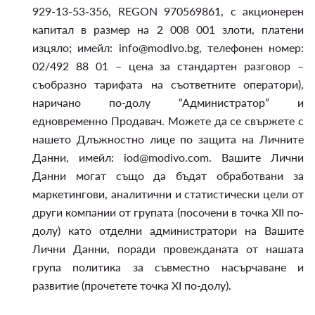
929-13-53-356, REGON 970569861, с акционерен
капитал в размер на 2 008 001 злоти, платени
изцяло; имейл: info@modivo.bg, телефонен номер:
02/492 88 01 – цена за стандартен разговор –
съобразно тарифата на съответните оператори),
наричано по-долу “Администратор” и
едновременно Продавач. Можете да се свържете с
нашето Длъжностно лице по защита на Личните
Данни, имейл: iod@modivo.com. Вашите Лични
Данни могат също да бъдат обработвани за
маркетингови, аналитични и статистически цели от
други компании от групата (посочени в точка XII по-
долу) като отделни администратори на Вашите
Лични Данни, поради провежданата от нашата
група политика за съвместно насърчаване и
развитие (прочетете точка XI по-долу).