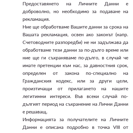
Предоставянето на Личните Данни е
доброволно, но необходимо за подаване на
рекламация.
Ние ще обработваме Вашите данни за срока на
Вашата рекламация, освен ако законът (напр.
Счетоводните разпоредби) не ни задължава да
обработваме тези данни за по-дълго време или
ние ще ги съхраняваме по-дълго, в случай че
имате претенции към нас, за давностния срок,
определен от закона по-специално на
Гражданския кодекс, или за други цели,
произтичащи от прилагането на нашите
легитимни интереси. Във всеки случай по-
дългият период на съхранение на Лични Данни
е решаващ.
Информацията за получателите на Личните
Данни е описана подробно в точка VIII от