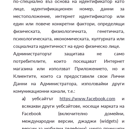
по-специално въз основа на идентификатор като
лице, идентификационен номер, данни за
местоположение, интернет идентификатор или
един или повече конкретни фактори, определящи
физическата, физиологичната, генетичната,
психологическата, икономическата, културната или
социалната идентичност на едно физическо лице.
Администраторът защитава не само
потребителите, които посещават Интернет
магазина или използват Приложението, но и
Клиентите, които са предоставили свои Лични
Данни на Администратора, използвайки други
комуникационни канали, т.е.:
а)
уебсайтът
https://www.facebook.com
и
всякакви други уебсайтове, носещи марката на
Facebook (включително домейни,
международни версии, джаджи (widgets) и
версии за мобилни телефони), чиито принципи