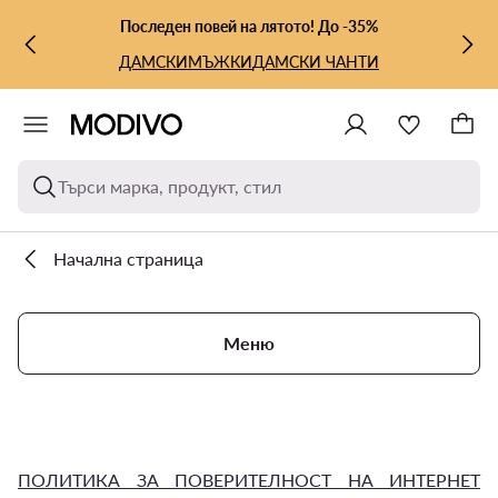
КЪМ ОСНОВНОТО СЪДЪРЖАНИЕ
КЪМ ТЪРСЕНЕ
Последен повей на лятото! До -35%
ДАМСКИ
МЪЖКИ
ДАМСКИ ЧАНТИ
Търси марка, продукт, стил
Начална страница
Меню
ПОЛИТИКА ЗА ПОВЕРИТЕЛНОСТ НА ИНТЕРНЕТ