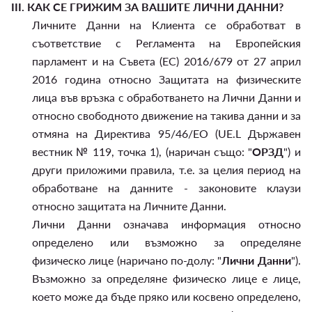
III.
КАК СЕ ГРИЖИМ ЗА ВАШИТЕ ЛИЧНИ ДАННИ?
Личните Данни на Клиента се обработват в
съответствие с Регламента на Европейския
парламент и на Съвета (ЕС) 2016/679 от 27 април
2016 година относно Защитата на физическите
лица във връзка с обработването на Лични Данни и
относно свободното движение на такива данни и за
отмяна на Директива 95/46/EО (UE.L Държавен
вестник № 119, точка 1), (наричан също: "
ОРЗД
") и
други приложими правила, т.е. за целия период на
обработване на данните - законовите клаузи
относно защитата на Личните Данни.
Лични Данни означава информация относно
определено или възможно за определяне
физическо лице (наричано по-долу: "
Лични Данни
").
Възможно за определяне физическо лице е лице,
което може да бъде пряко или косвено определено,