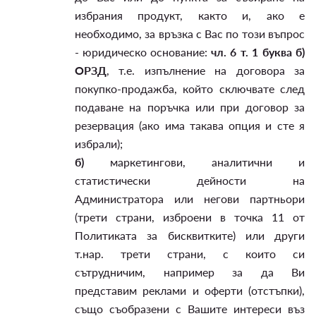
избрания продукт, както и, ако е
необходимо, за връзка с Вас по този въпрос
- юридическо основание:
чл. 6 т. 1 буква б)
ОРЗД
, т.е. изпълнение на договора за
покупко-продажба, който сключвате след
подаване на поръчка или при договор за
резервация (ако има такава опция и сте я
избрали);
б)
маркетингови, аналитични и
статистически дейности на
Администратора или негови партньори
(трети страни, изброени в точка 11 от
Политиката за бисквитките) или други
т.нар. трети страни, с които си
сътрудничим, например за да Ви
представим реклами и оферти (отстъпки),
също съобразени с Вашите интереси въз