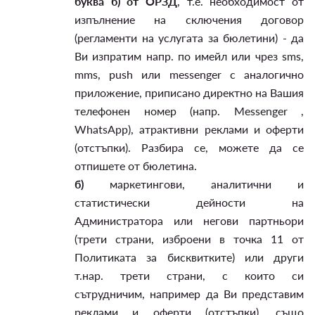
буква б) от ОРЗД
, т.е. необходимост от
изпълнение на сключения договор
(регламенти на услугата за бюлетини) - да
Ви изпратим напр. по имейл или чрез sms,
mms, push или messenger с аналогично
приложение, приписано директно на Вашия
телефонен номер (напр. Messenger ,
WhatsApp), атрактивни реклами и оферти
(отстъпки). Разбира се, можете да се
отпишете от бюлетина.
б)
маркетингови, аналитични и
статистически дейности на
Администратора или негови партньори
(трети страни, изброени в точка 11 от
Политиката за бисквитките) или други
т.нар. трети страни, с които си
сътрудничим, например да Ви представим
реклами и оферти (отстъпки), също