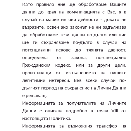
Като правило ние ще обработваме Вашите
данни до края на комуникацията с Вас, а в
случай на маркетингови дейности - докато не
възразите, освен ако законът не ни задължава
да обработваме тези данни по-дълго или ние
ще ги съхраняваме по-дълго в случай на
потенциални искове до тяхната давност,
определена от закона, по-специално
Гражданския кодекс, или за други цели,
произтичащи от изпълнението на нашите
легитимни интереси. Във всеки случай по-
дългият период на съхранение на Лични Данни
е решаващ.
Информацията за получателите на Личните
Данни е описана подробно в точка VIII от
настоящата Политика.
Информацията за възможния трансфер на