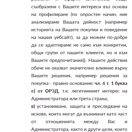
съобразени с Вашите интереси въз основа
на профилиране (по опростен начин, ние
анализираме Вашата дейност (например
историята на Вашите покупки и поведение
на нашия уебсайт), за да можем по-добре
да се адаптираме не само към конкретни,
общи групи от нашите клиенти, но и към
Вашите предпочитания)). Нашите действия
обаче не оказват значително влияние върху
Вашите решения, например решения за
покупка - правно основание:
чл. 6 т. 1 буква
е) от ОРЗД
, т.е. легитимният интерес на
Администратора или трета страна;
в)
установяване, защита и преследване на
искове, които могат да възникнат като част
от отношенията между Вас и
Администратора, както и други цели, които