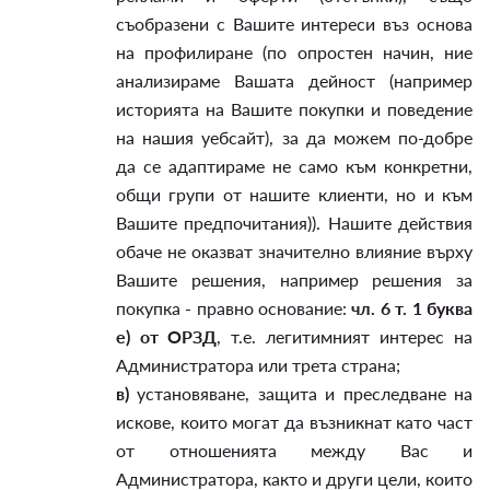
съобразени с Вашите интереси въз основа
на профилиране (по опростен начин, ние
анализираме Вашата дейност (например
историята на Вашите покупки и поведение
на нашия уебсайт), за да можем по-добре
да се адаптираме не само към конкретни,
общи групи от нашите клиенти, но и към
Вашите предпочитания)). Нашите действия
обаче не оказват значително влияние върху
Вашите решения, например решения за
покупка - правно основание:
чл. 6 т. 1 буква
е) от ОРЗД
, т.е. легитимният интерес на
Администратора или трета страна;
в)
установяване, защита и преследване на
искове, които могат да възникнат като част
от отношенията между Вас и
Администратора, както и други цели, които