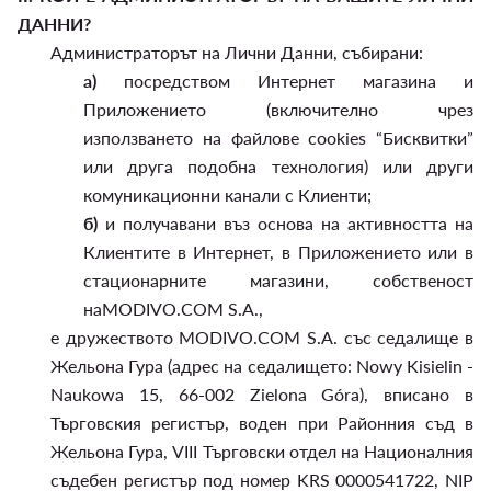
ДАННИ?
Администраторът на Лични Данни, събирани:
а)
посредством Интернет магазина и
Приложението (включително чрез
използването на файлове cookies “Бисквитки”
или друга подобна технология) или други
комуникационни канали с Клиенти;
б)
и получавани въз основа на активността на
Клиентите в Интернет, в Приложението или в
стационарните магазини, собственост
наMODIVO.COM S.A.,
е дружеството MODIVO.COM S.A. със седалище в
Жельона Гура (адрес на седалището: Nowy Kisielin -
Naukowa 15, 66-002 Zielona Góra), вписано в
Търговския регистър, воден при Районния съд в
Жельона Гура, VIII Търговски отдел на Националния
съдебен регистър под номер KRS 0000541722, NIP