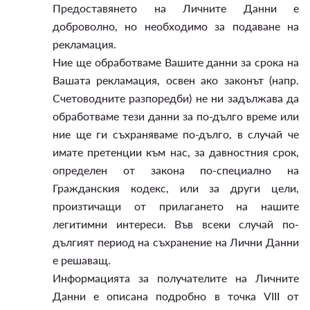
Предоставянето на Личните Данни е
доброволно, но необходимо за подаване на
рекламация.
Ние ще обработваме Вашите данни за срока на
Вашата рекламация, освен ако законът (напр.
Счетоводните разпоредби) не ни задължава да
обработваме тези данни за по-дълго време или
ние ще ги съхраняваме по-дълго, в случай че
имате претенции към нас, за давностния срок,
определен от закона по-специално на
Гражданския кодекс, или за други цели,
произтичащи от прилагането на нашите
легитимни интереси. Във всеки случай по-
дългият период на съхранение на Лични Данни
е решаващ.
Информацията за получателите на Личните
Данни е описана подробно в точка VIII от