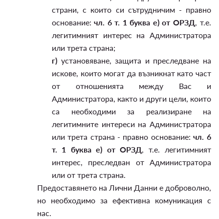
страни, с които си сътрудничим - правно
основание:
чл. 6 т. 1 буква е) от ОРЗД
, т.е.
легитимният интерес на Администратора
или трета страна;
г)
установяване, защита и преследване на
искове, които могат да възникнат като част
от отношенията между Вас и
Администратора, както и други цели, които
са необходими за реализиране на
легитимните интереси на Администратора
или трета страна - правно основание:
чл. 6
т. 1 буква е) от ОРЗД
, т.е. легитимният
интерес, преследван от Администратора
или от трета страна.
Предоставянето на Лични Данни е доброволно,
но необходимо за ефективна комуникация с
нас.