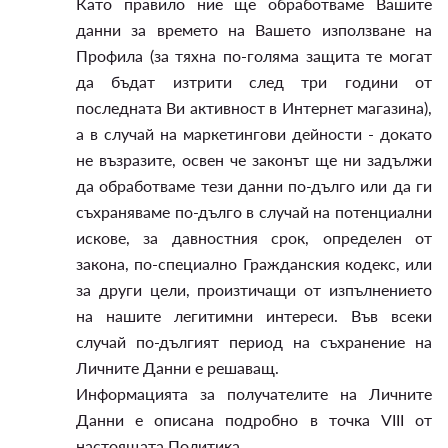
Като правило ние ще обработваме Вашите
данни за времето на Вашето използване на
Профила (за тяхна по-голяма защита те могат
да бъдат изтрити след три години от
последната Ви активност в Интернет магазина),
а в случай на маркетингови дейности - докато
не възразите, освен че законът ще ни задължи
да обработваме тези данни по-дълго или да ги
съхраняваме по-дълго в случай на потенциални
искове, за давностния срок, определен от
закона, по-специално Гражданския кодекс, или
за други цели, произтичащи от изпълнението
на нашите легитимни интереси. Във всеки
случай по-дългият период на съхранение на
Личните Данни е решаващ.
Информацията за получателите на Личните
Данни е описана подробно в точка VIII от
настоящата Политика.