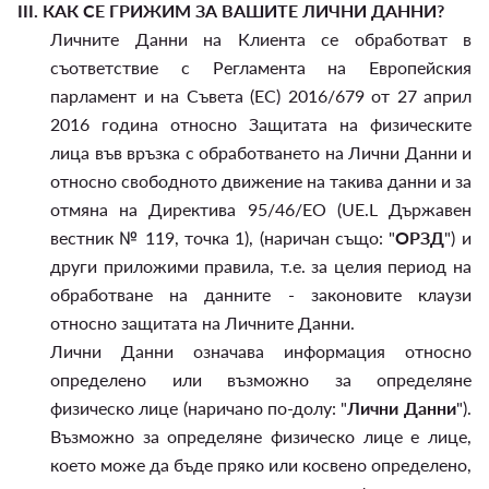
III.
КАК СЕ ГРИЖИМ ЗА ВАШИТЕ ЛИЧНИ ДАННИ?
Личните Данни на Клиента се обработват в
съответствие с Регламента на Европейския
парламент и на Съвета (ЕС) 2016/679 от 27 април
2016 година относно Защитата на физическите
лица във връзка с обработването на Лични Данни и
относно свободното движение на такива данни и за
отмяна на Директива 95/46/EО (UE.L Държавен
вестник № 119, точка 1), (наричан също: "
ОРЗД
") и
други приложими правила, т.е. за целия период на
обработване на данните - законовите клаузи
относно защитата на Личните Данни.
Лични Данни означава информация относно
определено или възможно за определяне
физическо лице (наричано по-долу: "
Лични Данни
").
Възможно за определяне физическо лице е лице,
което може да бъде пряко или косвено определено,