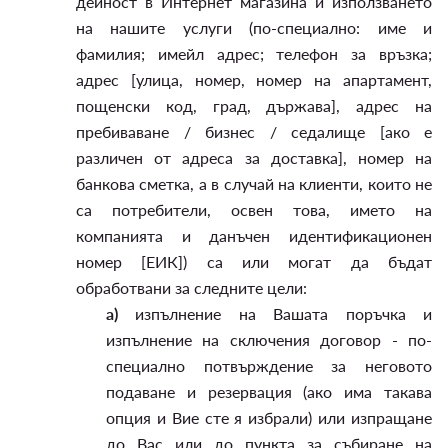
дейност в Интернет магазина и използването
на нашите услуги (по-специално: име и
фамилия; имейл адрес; телефон за връзка;
адрес [улица, номер, номер на апартамент,
пощенски код, град, държава], адрес на
пребиваване / бизнес / седалище [ако е
различен от адреса за доставка], номер на
банкова сметка, а в случай на клиенти, които не
са потребители, освен това, името на
компанията и данъчен идентификационен
номер [ЕИК]) са или могат да бъдат
обработвани за следните цели:
а)
изпълнение на Вашата поръчка и
изпълнение на сключения договор - по-
специално потвърждение за неговото
подаване и резервация (ако има такава
опция и Вие сте я избрали) или изпращане
до Вас или до пункта за събиране на