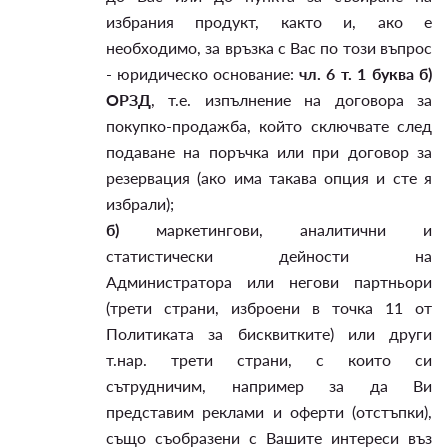
избрания продукт, както и, ако е
необходимо, за връзка с Вас по този въпрос
- юридическо основание:
чл. 6 т. 1 буква б)
ОРЗД
, т.е. изпълнение на договора за
покупко-продажба, който сключвате след
подаване на поръчка или при договор за
резервация (ако има такава опция и сте я
избрали);
б)
маркетингови, аналитични и
статистически дейности на
Администратора или негови партньори
(трети страни, изброени в точка 11 от
Политиката за бисквитките) или други
т.нар. трети страни, с които си
сътрудничим, например за да Ви
представим реклами и оферти (отстъпки),
също съобразени с Вашите интереси въз