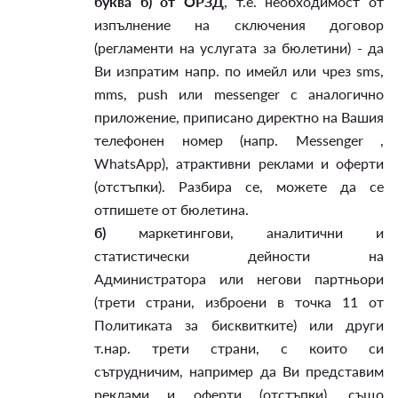
буква б) от ОРЗД
, т.е. необходимост от
изпълнение на сключения договор
(регламенти на услугата за бюлетини) - да
Ви изпратим напр. по имейл или чрез sms,
mms, push или messenger с аналогично
приложение, приписано директно на Вашия
телефонен номер (напр. Messenger ,
WhatsApp), атрактивни реклами и оферти
(отстъпки). Разбира се, можете да се
отпишете от бюлетина.
б)
маркетингови, аналитични и
статистически дейности на
Администратора или негови партньори
(трети страни, изброени в точка 11 от
Политиката за бисквитките) или други
т.нар. трети страни, с които си
сътрудничим, например да Ви представим
реклами и оферти (отстъпки), също