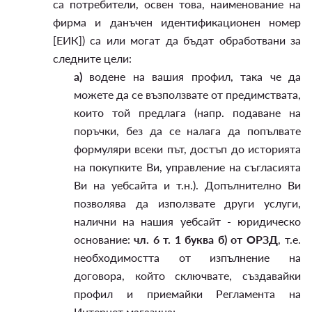
са потребители, освен това, наименование на
фирма и данъчен идентификационен номер
[ЕИК]) са или могат да бъдат обработвани за
следните цели:
а)
водене на вашия профил, така че да
можете да се възползвате от предимствата,
които той предлага (напр. подаване на
поръчки, без да се налага да попълвате
формуляри всеки път, достъп до историята
на покупките Ви, управление на съгласията
Ви на уебсайта и т.н.). Допълнително Ви
позволява да използвате други услуги,
налични на нашия уебсайт - юридическо
основание:
чл. 6 т. 1 буква б) от ОРЗД
, т.е.
необходимостта от изпълнение на
договора, който сключвате, създавайки
профил и приемайки Регламента на
Интернет магазина;