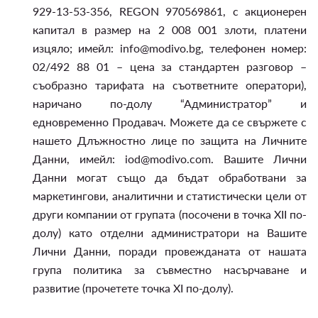
929-13-53-356, REGON 970569861, с акционерен
капитал в размер на 2 008 001 злоти, платени
изцяло; имейл: info@modivo.bg, телефонен номер:
02/492 88 01 – цена за стандартен разговор –
съобразно тарифата на съответните оператори),
наричано по-долу “Администратор” и
едновременно Продавач. Можете да се свържете с
нашето Длъжностно лице по защита на Личните
Данни, имейл: iod@modivo.com. Вашите Лични
Данни могат също да бъдат обработвани за
маркетингови, аналитични и статистически цели от
други компании от групата (посочени в точка XII по-
долу) като отделни администратори на Вашите
Лични Данни, поради провежданата от нашата
група политика за съвместно насърчаване и
развитие (прочетете точка XI по-долу).