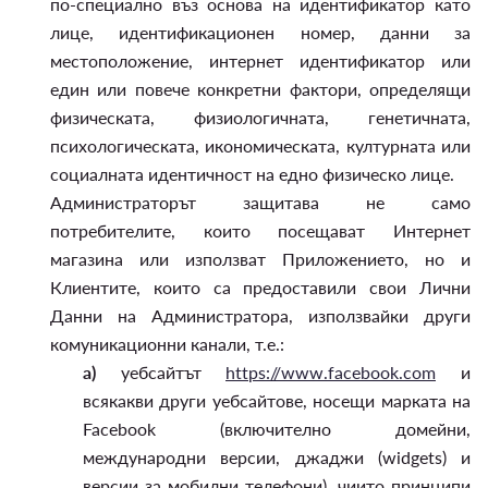
по-специално въз основа на идентификатор като
лице, идентификационен номер, данни за
местоположение, интернет идентификатор или
един или повече конкретни фактори, определящи
физическата, физиологичната, генетичната,
психологическата, икономическата, културната или
социалната идентичност на едно физическо лице.
Администраторът защитава не само
потребителите, които посещават Интернет
магазина или използват Приложението, но и
Клиентите, които са предоставили свои Лични
Данни на Администратора, използвайки други
комуникационни канали, т.е.:
а)
уебсайтът
https://www.facebook.com
и
всякакви други уебсайтове, носещи марката на
Facebook (включително домейни,
международни версии, джаджи (widgets) и
версии за мобилни телефони), чиито принципи