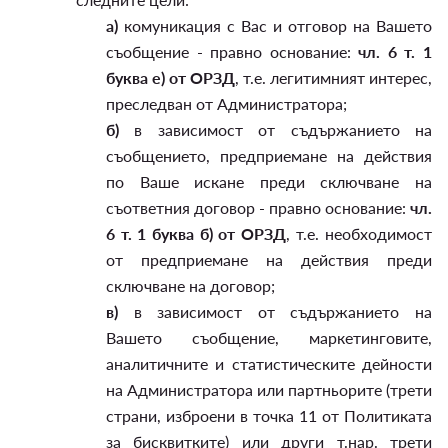
а)
комуникация с Вас и отговор на Вашето
съобщение - правно основание:
чл. 6 т. 1
буква е) от ОРЗД
, т.е. легитимният интерес,
преследван от Администратора;
б)
в зависимост от съдържанието на
съобщението, предприемане на действия
по Ваше искане преди сключване на
съответния договор - правно основание:
чл.
6 т. 1 буква б) от ОРЗД
, т.е. необходимост
от предприемане на действия преди
сключване на договор;
в)
в зависимост от съдържанието на
Вашето съобщение, маркетинговите,
аналитичните и статистическите дейности
на Администратора или партньорите (трети
страни, изброени в точка 11 от Политиката
за бисквитките) или други т.нар. трети