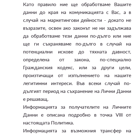
Като правило ние ще обработваме Вашите
данни до края на комуникацията с Вас, а в
случай на маркетингови дейности - докато не
възразите, освен ако законът не ни задължава
да обработваме тези данни по-дълго или ние
ще ги съхраняваме по-дълго в случай на
потенциални искове до тяхната давност,
определена от закона, по-специално
Гражданския кодекс, или за други цели,
произтичащи от изпълнението на нашите
легитимни интереси. Във всеки случай по-
дългият период на съхранение на Лични Данни
е решаващ.
Информацията за получателите на Личните
Данни е описана подробно в точка VIII от
настоящата Политика.
Информацията за възможния трансфер на