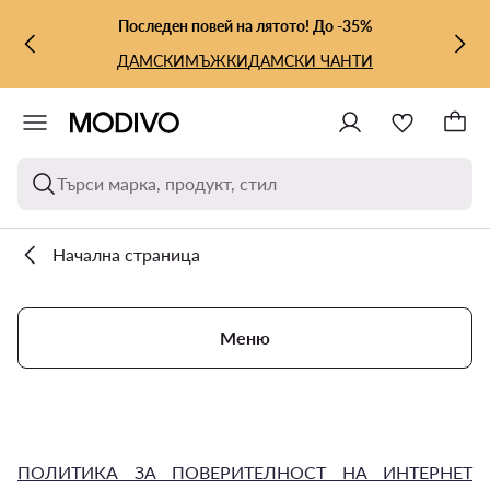
КЪМ ОСНОВНОТО СЪДЪРЖАНИЕ
КЪМ ТЪРСЕНЕ
Последен повей на лятото! До -35%
ДАМСКИ
МЪЖКИ
ДАМСКИ ЧАНТИ
Търси марка, продукт, стил
Начална страница
Меню
ПОЛИТИКА ЗА ПОВЕРИТЕЛНОСТ НА ИНТЕРНЕТ