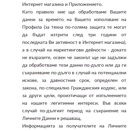
Интернет магазина и Приложението.
Като правило ние ще обработваме Вашите
данни за времето на Вашето използване на
Профила (за тяхна по-голяма защита те могат
да бъдат изтрити след три години от
последната Ви активност в Интернет магазина),
а в случай на маркетингови дейности - докато
не възразите, освен че законът ще ни задължи
да обработваме тези данни по-дълго или да ги
съхраняваме по-дълго в случай на потенциални
искове, за давностния срок, определен от
закона, по-специално Гражданския кодекс, или
за други цели, произтичащи от изпълнението
на нашите легитимни интереси. Във всеки
случай по-дългият период на съхранение на
Личните Данни е решаващ.
Информацията за получателите на Личните