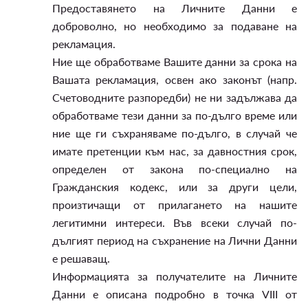
Предоставянето на Личните Данни е
доброволно, но необходимо за подаване на
рекламация.
Ние ще обработваме Вашите данни за срока на
Вашата рекламация, освен ако законът (напр.
Счетоводните разпоредби) не ни задължава да
обработваме тези данни за по-дълго време или
ние ще ги съхраняваме по-дълго, в случай че
имате претенции към нас, за давностния срок,
определен от закона по-специално на
Гражданския кодекс, или за други цели,
произтичащи от прилагането на нашите
легитимни интереси. Във всеки случай по-
дългият период на съхранение на Лични Данни
е решаващ.
Информацията за получателите на Личните
Данни е описана подробно в точка VIII от