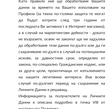
Като правило ние ще обработваме Вашите
данни за времето на Вашето използване на
Профила (за тяхна по-голяма защита те могат
да бъдат изтрити след три години от
последната Ви активност в Интернет магазина),
а в случай на маркетингови дейности - докато
не възразите, освен че законът ще ни задължи
да обработваме тези данни по-дълго или да ги
съхраняваме по-дълго в случай на потенциални
искове, за давностния срок, определен от
закона, по-специално Гражданския кодекс, или
за други цели, произтичащи от изпълнението
на нашите легитимни интереси. Във всеки
случай по-дългият период на съхранение на
Личните Данни е решаващ.
Информацията за получателите на Личните
Данни е описана подробно в точка VIII от
настоящата Политика.