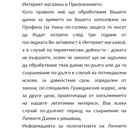
Интернет магазина и Приложението.
Като правило ние ще обработваме Вашите
данни за времето на Вашето използване на
Профила (за тяхна по-голяма защита те могат
да бъдат изтрити след три години от
последната Ви активност в Интернет магазина),
а в случай на маркетингови дейности - докато
не възразите, освен че законът ще ни задължи
да обработваме тези данни по-дълго или да ги
съхраняваме по-дълго в случай на потенциални
искове, за давностния срок, определен от
закона, по-специално Гражданския кодекс, или
за други цели, произтичащи от изпълнението
на нашите легитимни интереси. Във всеки
случай по-дългият период на съхранение на
Личните Данни е решаващ.
Информацията за получателите на Личните