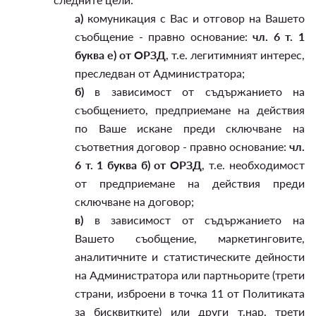
а)
комуникация с Вас и отговор на Вашето
съобщение - правно основание:
чл. 6 т. 1
буква е) от ОРЗД
, т.е. легитимният интерес,
преследван от Администратора;
б)
в зависимост от съдържанието на
съобщението, предприемане на действия
по Ваше искане преди сключване на
съответния договор - правно основание:
чл.
6 т. 1 буква б) от ОРЗД
, т.е. необходимост
от предприемане на действия преди
сключване на договор;
в)
в зависимост от съдържанието на
Вашето съобщение, маркетинговите,
аналитичните и статистическите дейности
на Администратора или партньорите (трети
страни, изброени в точка 11 от Политиката
за бисквитките) или други т.нар. трети