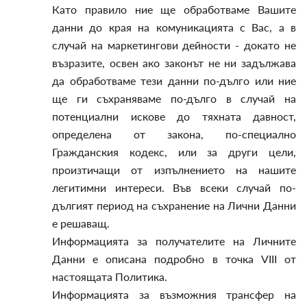
Като правило ние ще обработваме Вашите
данни до края на комуникацията с Вас, а в
случай на маркетингови дейности - докато не
възразите, освен ако законът не ни задължава
да обработваме тези данни по-дълго или ние
ще ги съхраняваме по-дълго в случай на
потенциални искове до тяхната давност,
определена от закона, по-специално
Гражданския кодекс, или за други цели,
произтичащи от изпълнението на нашите
легитимни интереси. Във всеки случай по-
дългият период на съхранение на Лични Данни
е решаващ.
Информацията за получателите на Личните
Данни е описана подробно в точка VIII от
настоящата Политика.
Информацията за възможния трансфер на