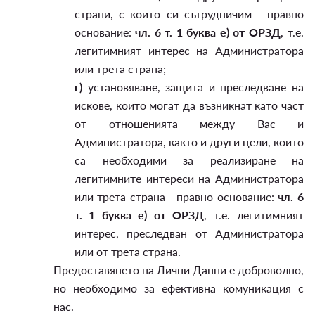
страни, с които си сътрудничим - правно
основание:
чл. 6 т. 1 буква е) от ОРЗД
, т.е.
легитимният интерес на Администратора
или трета страна;
г)
установяване, защита и преследване на
искове, които могат да възникнат като част
от отношенията между Вас и
Администратора, както и други цели, които
са необходими за реализиране на
легитимните интереси на Администратора
или трета страна - правно основание:
чл. 6
т. 1 буква е) от ОРЗД
, т.е. легитимният
интерес, преследван от Администратора
или от трета страна.
Предоставянето на Лични Данни е доброволно,
но необходимо за ефективна комуникация с
нас.