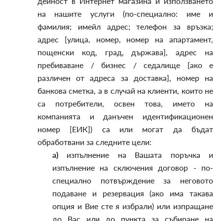
дейност в Интернет магазина и използването
на нашите услуги (по-специално: име и
фамилия; имейл адрес; телефон за връзка;
адрес [улица, номер, номер на апартамент,
пощенски код, град, държава], адрес на
пребиваване / бизнес / седалище [ако е
различен от адреса за доставка], номер на
банкова сметка, а в случай на клиенти, които не
са потребители, освен това, името на
компанията и данъчен идентификационен
номер [ЕИК]) са или могат да бъдат
обработвани за следните цели:
а)
изпълнение на Вашата поръчка и
изпълнение на сключения договор - по-
специално потвърждение за неговото
подаване и резервация (ако има такава
опция и Вие сте я избрали) или изпращане
до Вас или до пункта за събиране на