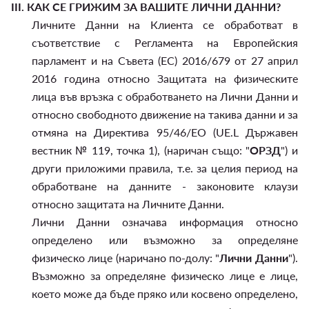
III.
КАК СЕ ГРИЖИМ ЗА ВАШИТЕ ЛИЧНИ ДАННИ?
Личните Данни на Клиента се обработват в
съответствие с Регламента на Европейския
парламент и на Съвета (ЕС) 2016/679 от 27 април
2016 година относно Защитата на физическите
лица във връзка с обработването на Лични Данни и
относно свободното движение на такива данни и за
отмяна на Директива 95/46/EО (UE.L Държавен
вестник № 119, точка 1), (наричан също: "
ОРЗД
") и
други приложими правила, т.е. за целия период на
обработване на данните - законовите клаузи
относно защитата на Личните Данни.
Лични Данни означава информация относно
определено или възможно за определяне
физическо лице (наричано по-долу: "
Лични Данни
").
Възможно за определяне физическо лице е лице,
което може да бъде пряко или косвено определено,