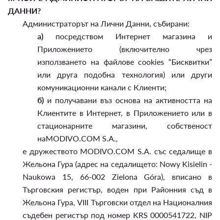
ДАННИ?
Администраторът на Лични Данни, събирани:
а)
посредством Интернет магазина и
Приложението (включително чрез
използването на файлове cookies “Бисквитки”
или друга подобна технология) или други
комуникационни канали с Клиенти;
б)
и получавани въз основа на активността на
Клиентите в Интернет, в Приложението или в
стационарните магазини, собственост
наMODIVO.COM S.A.,
е дружеството MODIVO.COM S.A. със седалище в
Жельона Гура (адрес на седалището: Nowy Kisielin -
Naukowa 15, 66-002 Zielona Góra), вписано в
Търговския регистър, воден при Районния съд в
Жельона Гура, VIII Търговски отдел на Националния
съдебен регистър под номер KRS 0000541722, NIP