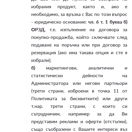
избрания продукт, както и, ако е
необходимо, за връзка с Вас по този въпрос
- юридическо основание:
чл. 6 т. 1 буква б)
ОРЗД
, т.е. изпълнение на договора за
покупко-продажба, който сключвате след
подаване на поръчка или при договор за
резервация (ако има такава опция и сте я
избрали);
б)
маркетингови, аналитични и
статистически дейности на
Администратора или негови партньори
(трети страни, изброени в точка 11 от
Политиката за бисквитките) или други
т.нар. трети страни, с които си
сътрудничим, например за да Ви
представим реклами и оферти (отстъпки),
също съобразени с Вашите интереси въз