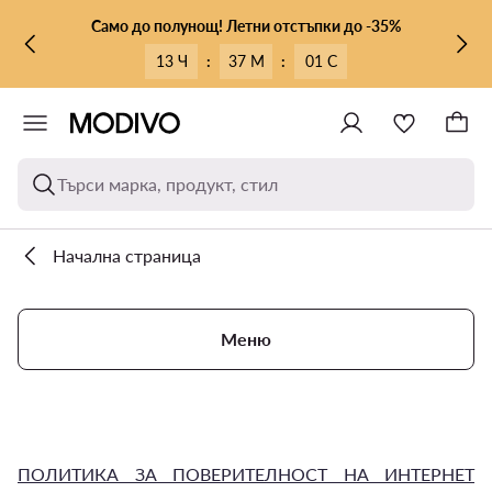
КЪМ ОСНОВНОТО СЪДЪРЖАНИЕ
КЪМ ТЪРСЕНЕ
Само до полунощ! Летни отстъпки до -35%
13 Ч
:
37 М
:
00 С
Търси марка, продукт, стил
Начална страница
Меню
ПОЛИТИКА ЗА ПОВЕРИТЕЛНОСТ НА ИНТЕРНЕТ