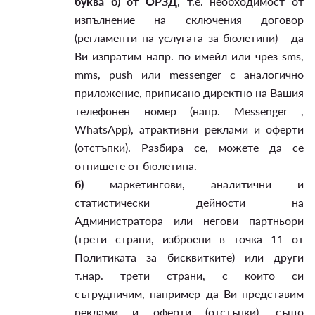
буква б) от ОРЗД
, т.е. необходимост от
изпълнение на сключения договор
(регламенти на услугата за бюлетини) - да
Ви изпратим напр. по имейл или чрез sms,
mms, push или messenger с аналогично
приложение, приписано директно на Вашия
телефонен номер (напр. Messenger ,
WhatsApp), атрактивни реклами и оферти
(отстъпки). Разбира се, можете да се
отпишете от бюлетина.
б)
маркетингови, аналитични и
статистически дейности на
Администратора или негови партньори
(трети страни, изброени в точка 11 от
Политиката за бисквитките) или други
т.нар. трети страни, с които си
сътрудничим, например да Ви представим
реклами и оферти (отстъпки), също