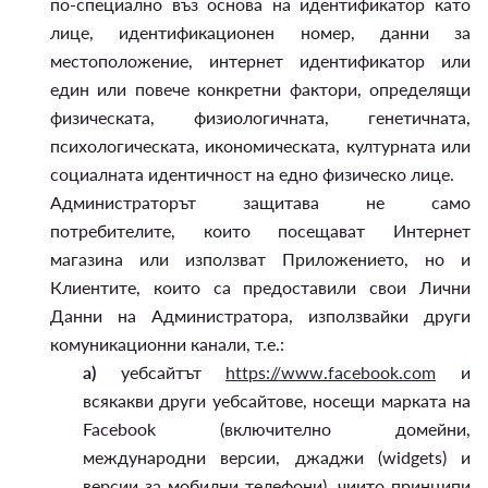
по-специално въз основа на идентификатор като
лице, идентификационен номер, данни за
местоположение, интернет идентификатор или
един или повече конкретни фактори, определящи
физическата, физиологичната, генетичната,
психологическата, икономическата, културната или
социалната идентичност на едно физическо лице.
Администраторът защитава не само
потребителите, които посещават Интернет
магазина или използват Приложението, но и
Клиентите, които са предоставили свои Лични
Данни на Администратора, използвайки други
комуникационни канали, т.е.:
а)
уебсайтът
https://www.facebook.com
и
всякакви други уебсайтове, носещи марката на
Facebook (включително домейни,
международни версии, джаджи (widgets) и
версии за мобилни телефони), чиито принципи