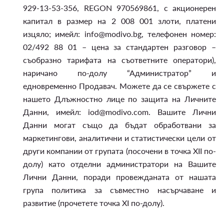
929-13-53-356, REGON 970569861, с акционерен
капитал в размер на 2 008 001 злоти, платени
изцяло; имейл: info@modivo.bg, телефонен номер:
02/492 88 01 – цена за стандартен разговор –
съобразно тарифата на съответните оператори),
наричано по-долу “Администратор” и
едновременно Продавач. Можете да се свържете с
нашето Длъжностно лице по защита на Личните
Данни, имейл: iod@modivo.com. Вашите Лични
Данни могат също да бъдат обработвани за
маркетингови, аналитични и статистически цели от
други компании от групата (посочени в точка XII по-
долу) като отделни администратори на Вашите
Лични Данни, поради провежданата от нашата
група политика за съвместно насърчаване и
развитие (прочетете точка XI по-долу).