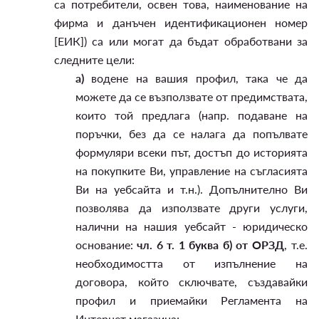
са потребители, освен това, наименование на
фирма и данъчен идентификационен номер
[ЕИК]) са или могат да бъдат обработвани за
следните цели:
а)
водене на вашия профил, така че да
можете да се възползвате от предимствата,
които той предлага (напр. подаване на
поръчки, без да се налага да попълвате
формуляри всеки път, достъп до историята
на покупките Ви, управление на съгласията
Ви на уебсайта и т.н.). Допълнително Ви
позволява да използвате други услуги,
налични на нашия уебсайт - юридическо
основание:
чл. 6 т. 1 буква б) от ОРЗД
, т.е.
необходимостта от изпълнение на
договора, който сключвате, създавайки
профил и приемайки Регламента на
Интернет магазина;