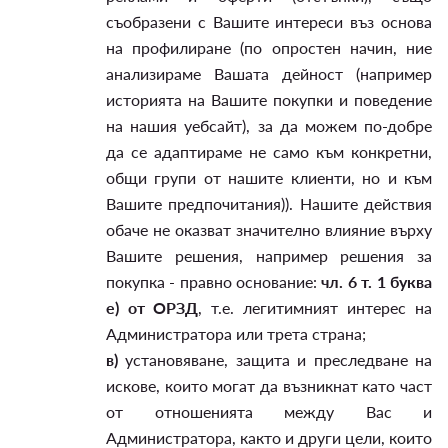
съобразени с Вашите интереси въз основа
на профилиране (по опростен начин, ние
анализираме Вашата дейност (например
историята на Вашите покупки и поведение
на нашия уебсайт), за да можем по-добре
да се адаптираме не само към конкретни,
общи групи от нашите клиенти, но и към
Вашите предпочитания)). Нашите действия
обаче не оказват значително влияние върху
Вашите решения, например решения за
покупка - правно основание:
чл. 6 т. 1 буква
е) от ОРЗД
, т.е. легитимният интерес на
Администратора или трета страна;
в)
установяване, защита и преследване на
искове, които могат да възникнат като част
от отношенията между Вас и
Администратора, както и други цели, които