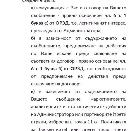
а)
комуникация с Вас и отговор на Вашето
съобщение - правно основание:
чл. 6 т. 1
буква е) от ОРЗД
, т.е. легитимният интерес,
преследван от Администратора;
б)
в зависимост от съдържанието на
съобщението, предприемане на действия
по Ваше искане преди сключване на
съответния договор - правно основание:
чл.
6 т. 1 буква б) от ОРЗД
, т.е. необходимост
от предприемане на действия преди
сключване на договор;
в)
в зависимост от съдържанието на
Вашето съобщение, маркетинговите,
аналитичните и статистическите дейности
на Администратора или партньорите (трети
страни, изброени в точка 11 от Политиката
за бисквитките) или други т.нар. трети