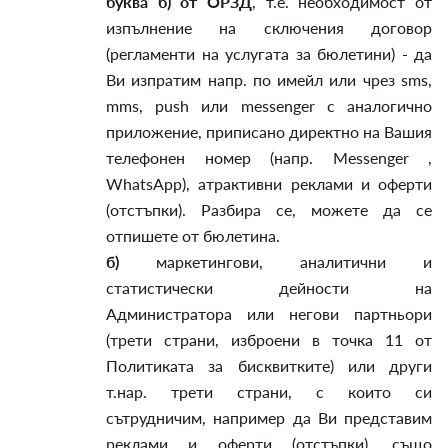
буква б) от ОРЗД
, т.е. необходимост от
изпълнение на сключения договор
(регламенти на услугата за бюлетини) - да
Ви изпратим напр. по имейл или чрез sms,
mms, push или messenger с аналогично
приложение, приписано директно на Вашия
телефонен номер (напр. Messenger ,
WhatsApp), атрактивни реклами и оферти
(отстъпки). Разбира се, можете да се
отпишете от бюлетина.
б)
маркетингови, аналитични и
статистически дейности на
Администратора или негови партньори
(трети страни, изброени в точка 11 от
Политиката за бисквитките) или други
т.нар. трети страни, с които си
сътрудничим, например да Ви представим
реклами и оферти (отстъпки), също