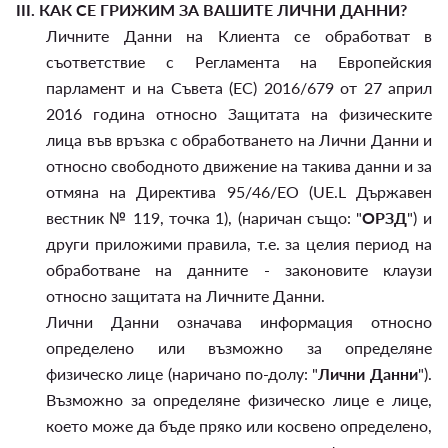
III.
КАК СЕ ГРИЖИМ ЗА ВАШИТЕ ЛИЧНИ ДАННИ?
Личните Данни на Клиента се обработват в
съответствие с Регламента на Европейския
парламент и на Съвета (ЕС) 2016/679 от 27 април
2016 година относно Защитата на физическите
лица във връзка с обработването на Лични Данни и
относно свободното движение на такива данни и за
отмяна на Директива 95/46/EО (UE.L Държавен
вестник № 119, точка 1), (наричан също: "
ОРЗД
") и
други приложими правила, т.е. за целия период на
обработване на данните - законовите клаузи
относно защитата на Личните Данни.
Лични Данни означава информация относно
определено или възможно за определяне
физическо лице (наричано по-долу: "
Лични Данни
").
Възможно за определяне физическо лице е лице,
което може да бъде пряко или косвено определено,