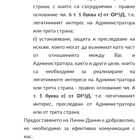
страни, с които си сътрудничим - правно
основание:
чл. 6 т. 1 буква е) от ОРЗД
, т.е.
легитимният интерес на Администратора
или трета страна;
г)
установяване, защита и преследване на
искове, които могат да възникнат като част
от отношенията между Вас и
Администратора, както и други цели, които
са необходими за реализиране на
легитимните интереси на Администратора
или трета страна - правно основание:
чл. 6
т. 1 буква е) от ОРЗД
, т.е. легитимният
интерес, преследван от Администратора
или от трета страна.
Предоставянето на Лични Данни е доброволно,
но необходимо за ефективна комуникация с
нас.