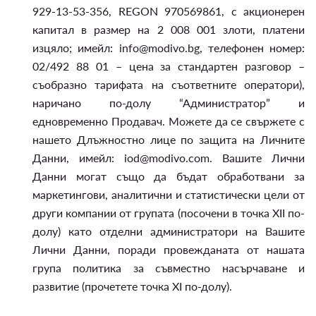
929-13-53-356, REGON 970569861, с акционерен
капитал в размер на 2 008 001 злоти, платени
изцяло; имейл: info@modivo.bg, телефонен номер:
02/492 88 01 – цена за стандартен разговор –
съобразно тарифата на съответните оператори),
наричано по-долу “Администратор” и
едновременно Продавач. Можете да се свържете с
нашето Длъжностно лице по защита на Личните
Данни, имейл: iod@modivo.com. Вашите Лични
Данни могат също да бъдат обработвани за
маркетингови, аналитични и статистически цели от
други компании от групата (посочени в точка XII по-
долу) като отделни администратори на Вашите
Лични Данни, поради провежданата от нашата
група политика за съвместно насърчаване и
развитие (прочетете точка XI по-долу).