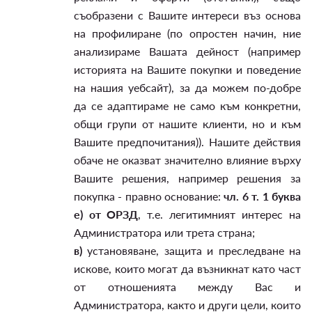
съобразени с Вашите интереси въз основа
на профилиране (по опростен начин, ние
анализираме Вашата дейност (например
историята на Вашите покупки и поведение
на нашия уебсайт), за да можем по-добре
да се адаптираме не само към конкретни,
общи групи от нашите клиенти, но и към
Вашите предпочитания)). Нашите действия
обаче не оказват значително влияние върху
Вашите решения, например решения за
покупка - правно основание:
чл. 6 т. 1 буква
е) от ОРЗД
, т.е. легитимният интерес на
Администратора или трета страна;
в)
установяване, защита и преследване на
искове, които могат да възникнат като част
от отношенията между Вас и
Администратора, както и други цели, които