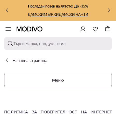
КЪМ ОСНОВНОТО СЪДЪРЖАНИЕ
КЪМ ТЪРСЕНЕ
Последен повей на лятото! До -35%
ДАМСКИ
МЪЖКИ
ДАМСКИ ЧАНТИ
Търси марка, продукт, стил
Начална страница
Меню
ПОЛИТИКА ЗА ПОВЕРИТЕЛНОСТ НА ИНТЕРНЕТ