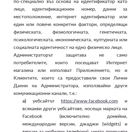
по-специално въз основа на идентификатор като
лице, идентификационен номер, данни за
местоположение, интернет идентификатор или
един или повече конкретни фактори, определящи
физическата, физиологичната, генетичната,
психологическата, икономическата, културната или
социалната идентичност на едно физическо лице.
Администраторът защитава не само
потребителите, които посещават Интернет
магазина или използват Приложението, но и
Клиентите, които са предоставили свои Лични
Данни на Администратора, използвайки други
комуникационни канали, т.е.:
а)
уебсайтът
https://www.facebook.com
и
всякакви други уебсайтове, носещи марката на
Facebook (включително домейни,
международни версии, джаджи (widgets) и
версии за мобилни телефони), чиито принципи