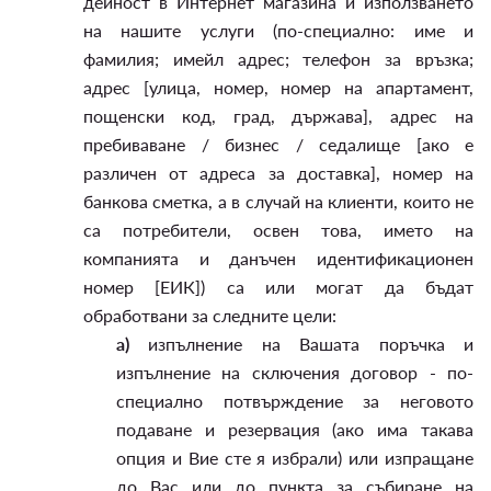
дейност в Интернет магазина и използването
на нашите услуги (по-специално: име и
фамилия; имейл адрес; телефон за връзка;
адрес [улица, номер, номер на апартамент,
пощенски код, град, държава], адрес на
пребиваване / бизнес / седалище [ако е
различен от адреса за доставка], номер на
банкова сметка, а в случай на клиенти, които не
са потребители, освен това, името на
компанията и данъчен идентификационен
номер [ЕИК]) са или могат да бъдат
обработвани за следните цели:
а)
изпълнение на Вашата поръчка и
изпълнение на сключения договор - по-
специално потвърждение за неговото
подаване и резервация (ако има такава
опция и Вие сте я избрали) или изпращане
до Вас или до пункта за събиране на