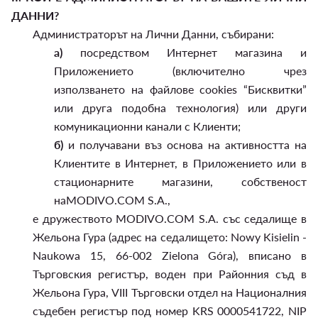
ДАННИ?
Администраторът на Лични Данни, събирани:
а)
посредством Интернет магазина и
Приложението (включително чрез
използването на файлове cookies “Бисквитки”
или друга подобна технология) или други
комуникационни канали с Клиенти;
б)
и получавани въз основа на активността на
Клиентите в Интернет, в Приложението или в
стационарните магазини, собственост
наMODIVO.COM S.A.,
е дружеството MODIVO.COM S.A. със седалище в
Жельона Гура (адрес на седалището: Nowy Kisielin -
Naukowa 15, 66-002 Zielona Góra), вписано в
Търговския регистър, воден при Районния съд в
Жельона Гура, VIII Търговски отдел на Националния
съдебен регистър под номер KRS 0000541722, NIP