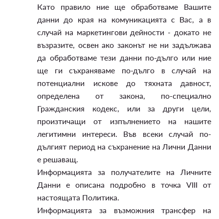
Като правило ние ще обработваме Вашите
данни до края на комуникацията с Вас, а в
случай на маркетингови дейности - докато не
възразите, освен ако законът не ни задължава
да обработваме тези данни по-дълго или ние
ще ги съхраняваме по-дълго в случай на
потенциални искове до тяхната давност,
определена от закона, по-специално
Гражданския кодекс, или за други цели,
произтичащи от изпълнението на нашите
легитимни интереси. Във всеки случай по-
дългият период на съхранение на Лични Данни
е решаващ.
Информацията за получателите на Личните
Данни е описана подробно в точка VIII от
настоящата Политика.
Информацията за възможния трансфер на