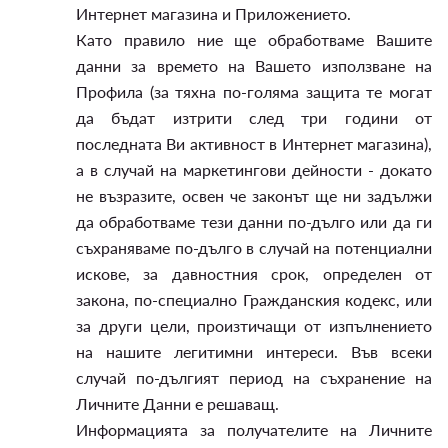
Интернет магазина и Приложението.
Като правило ние ще обработваме Вашите
данни за времето на Вашето използване на
Профила (за тяхна по-голяма защита те могат
да бъдат изтрити след три години от
последната Ви активност в Интернет магазина),
а в случай на маркетингови дейности - докато
не възразите, освен че законът ще ни задължи
да обработваме тези данни по-дълго или да ги
съхраняваме по-дълго в случай на потенциални
искове, за давностния срок, определен от
закона, по-специално Гражданския кодекс, или
за други цели, произтичащи от изпълнението
на нашите легитимни интереси. Във всеки
случай по-дългият период на съхранение на
Личните Данни е решаващ.
Информацията за получателите на Личните