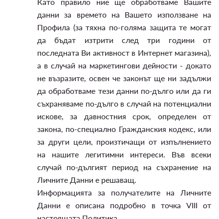
Като правило ние ще обработваме Вашите
данни за времето на Вашето използване на
Профила (за тяхна по-голяма защита те могат
да бъдат изтрити след три години от
последната Ви активност в Интернет магазина),
а в случай на маркетингови дейности - докато
не възразите, освен че законът ще ни задължи
да обработваме тези данни по-дълго или да ги
съхраняваме по-дълго в случай на потенциални
искове, за давностния срок, определен от
закона, по-специално Гражданския кодекс, или
за други цели, произтичащи от изпълнението
на нашите легитимни интереси. Във всеки
случай по-дългият период на съхранение на
Личните Данни е решаващ.
Информацията за получателите на Личните
Данни е описана подробно в точка VIII от
настоящата Политика.