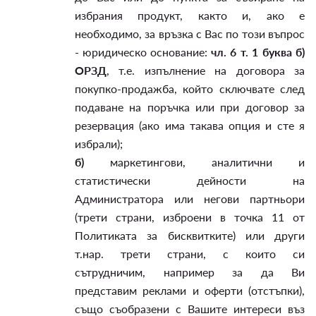
избрания продукт, както и, ако е
необходимо, за връзка с Вас по този въпрос
- юридическо основание:
чл. 6 т. 1 буква б)
ОРЗД
, т.е. изпълнение на договора за
покупко-продажба, който сключвате след
подаване на поръчка или при договор за
резервация (ако има такава опция и сте я
избрали);
б)
маркетингови, аналитични и
статистически дейности на
Администратора или негови партньори
(трети страни, изброени в точка 11 от
Политиката за бисквитките) или други
т.нар. трети страни, с които си
сътрудничим, например за да Ви
представим реклами и оферти (отстъпки),
също съобразени с Вашите интереси въз