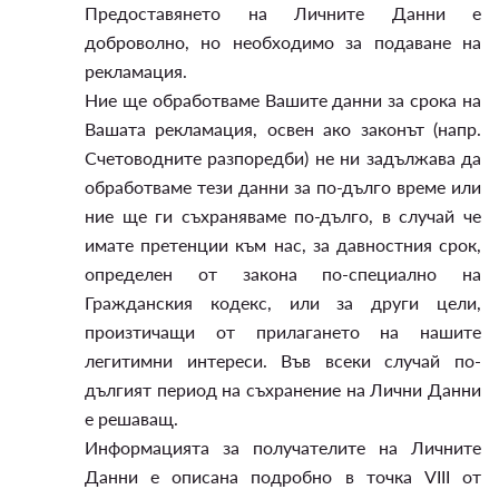
Предоставянето на Личните Данни е
доброволно, но необходимо за подаване на
рекламация.
Ние ще обработваме Вашите данни за срока на
Вашата рекламация, освен ако законът (напр.
Счетоводните разпоредби) не ни задължава да
обработваме тези данни за по-дълго време или
ние ще ги съхраняваме по-дълго, в случай че
имате претенции към нас, за давностния срок,
определен от закона по-специално на
Гражданския кодекс, или за други цели,
произтичащи от прилагането на нашите
легитимни интереси. Във всеки случай по-
дългият период на съхранение на Лични Данни
е решаващ.
Информацията за получателите на Личните
Данни е описана подробно в точка VIII от