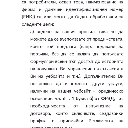
са потребители, освен това, наименование на
фирма и данъчен идентификационен номер
[ЕИК]) са или могат да бъдат обработвани за
следните цели:
а)
водене на вашия профил, така че да
можете да се възползвате от предимствата,
които той предлага (напр. подаване на
поръчки, без да се налага да попълвате
формуляри всеки път, достъп до историята
на покупките Ви, управление на съгласията
Ви на уебсайта и т.н.). Допълнително Ви
позволява да използвате други услуги,
налични на нашия уебсайт - юридическо
основание:
чл. 6 т. 1 буква б) от ОРЗД
, т.е.
необходимостта от изпълнение на
договора, който сключвате, създавайки
профил и приемайки Регламента на
Интернет магазина;