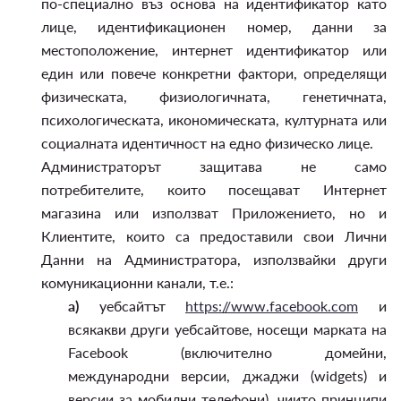
по-специално въз основа на идентификатор като
лице, идентификационен номер, данни за
местоположение, интернет идентификатор или
един или повече конкретни фактори, определящи
физическата, физиологичната, генетичната,
психологическата, икономическата, културната или
социалната идентичност на едно физическо лице.
Администраторът защитава не само
потребителите, които посещават Интернет
магазина или използват Приложението, но и
Клиентите, които са предоставили свои Лични
Данни на Администратора, използвайки други
комуникационни канали, т.е.:
а)
уебсайтът
https://www.facebook.com
и
всякакви други уебсайтове, носещи марката на
Facebook (включително домейни,
международни версии, джаджи (widgets) и
версии за мобилни телефони), чиито принципи