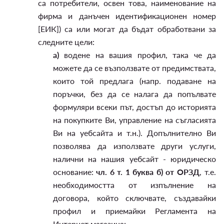
са потребители, освен това, наименование на
фирма и данъчен идентификационен номер
[ЕИК]) са или могат да бъдат обработвани за
следните цели:
а)
водене на вашия профил, така че да
можете да се възползвате от предимствата,
които той предлага (напр. подаване на
поръчки, без да се налага да попълвате
формуляри всеки път, достъп до историята
на покупките Ви, управление на съгласията
Ви на уебсайта и т.н.). Допълнително Ви
позволява да използвате други услуги,
налични на нашия уебсайт - юридическо
основание:
чл. 6 т. 1 буква б) от ОРЗД
, т.е.
необходимостта от изпълнение на
договора, който сключвате, създавайки
профил и приемайки Регламента на
Интернет магазина;