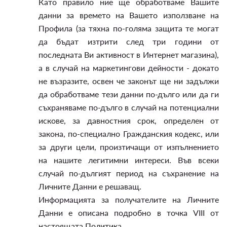
Като правило ние ще обработваме Вашите
данни за времето на Вашето използване на
Профила (за тяхна по-голяма защита те могат
да бъдат изтрити след три години от
последната Ви активност в Интернет магазина),
а в случай на маркетингови дейности - докато
не възразите, освен че законът ще ни задължи
да обработваме тези данни по-дълго или да ги
съхраняваме по-дълго в случай на потенциални
искове, за давностния срок, определен от
закона, по-специално Гражданския кодекс, или
за други цели, произтичащи от изпълнението
на нашите легитимни интереси. Във всеки
случай по-дългият период на съхранение на
Личните Данни е решаващ.
Информацията за получателите на Личните
Данни е описана подробно в точка VIII от
настоящата Политика.