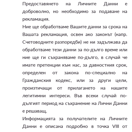
Предоставянето на Личните Данни е
доброволно, но необходимо за подаване на
рекламация.
Ние ще обработваме Вашите данни за срока на
Вашата рекламация, освен ако законът (напр.
Счетоводните разпоредби) не ни задължава да
обработваме тези данни за по-дълго време или
ние ще ги съхраняваме по-дълго, в случай че
имате претенции към нас, за давностния срок,
определен от закона по-специално на
Гражданския кодекс, или за други цели,
произтичащи от прилагането на нашите
легитимни интереси. Във всеки случай по-
дългият период на съхранение на Лични Данни
е решаващ.
Информацията за получателите на Личните
Данни е описана подробно в точка VIII от