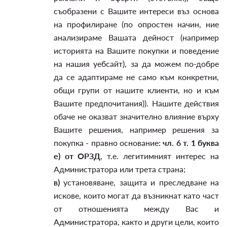
съобразени с Вашите интереси въз основа
на профилиране (по опростен начин, ние
анализираме Вашата дейност (например
историята на Вашите покупки и поведение
на нашия уебсайт), за да можем по-добре
да се адаптираме не само към конкретни,
общи групи от нашите клиенти, но и към
Вашите предпочитания)). Нашите действия
обаче не оказват значително влияние върху
Вашите решения, например решения за
покупка - правно основание:
чл. 6 т. 1 буква
е) от ОРЗД
, т.е. легитимният интерес на
Администратора или трета страна;
в)
установяване, защита и преследване на
искове, които могат да възникнат като част
от отношенията между Вас и
Администратора, както и други цели, които