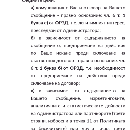
а)
комуникация с Вас и отговор на Вашето
съобщение - правно основание:
чл. 6 т. 1
буква е) от ОРЗД
, т.е. легитимният интерес,
преследван от Администратора;
б)
в зависимост от съдържанието на
съобщението, предприемане на действия
по Ваше искане преди сключване на
съответния договор - правно основание:
чл.
6 т. 1 буква б) от ОРЗД
, т.е. необходимост
от предприемане на действия преди
сключване на договор;
в)
в зависимост от съдържанието на
Вашето съобщение, маркетинговите,
аналитичните и статистическите дейности
на Администратора или партньорите (трети
страни, изброени в точка 11 от Политиката
за бисквитките) или други т.нар. трети