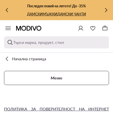
КЪМ ОСНОВНОТО СЪДЪРЖАНИЕ
КЪМ ТЪРСЕНЕ
Последен повей на лятото! До -35%
ДАМСКИ
МЪЖКИ
ДАМСКИ ЧАНТИ
Търси марка, продукт, стил
Начална страница
Меню
ПОЛИТИКА ЗА ПОВЕРИТЕЛНОСТ НА ИНТЕРНЕТ