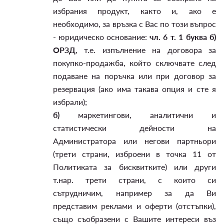
избрания продукт, както и, ако е
необходимо, за връзка с Вас по този въпрос
- юридическо основание:
чл. 6 т. 1 буква б)
ОРЗД
, т.е. изпълнение на договора за
покупко-продажба, който сключвате след
подаване на поръчка или при договор за
резервация (ако има такава опция и сте я
избрали);
б)
маркетингови, аналитични и
статистически дейности на
Администратора или негови партньори
(трети страни, изброени в точка 11 от
Политиката за бисквитките) или други
т.нар. трети страни, с които си
сътрудничим, например за да Ви
представим реклами и оферти (отстъпки),
също съобразени с Вашите интереси въз