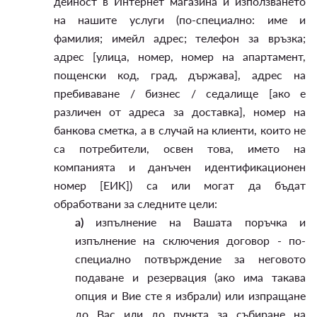
дейност в Интернет магазина и използването
на нашите услуги (по-специално: име и
фамилия; имейл адрес; телефон за връзка;
адрес [улица, номер, номер на апартамент,
пощенски код, град, държава], адрес на
пребиваване / бизнес / седалище [ако е
различен от адреса за доставка], номер на
банкова сметка, а в случай на клиенти, които не
са потребители, освен това, името на
компанията и данъчен идентификационен
номер [ЕИК]) са или могат да бъдат
обработвани за следните цели:
а)
изпълнение на Вашата поръчка и
изпълнение на сключения договор - по-
специално потвърждение за неговото
подаване и резервация (ако има такава
опция и Вие сте я избрали) или изпращане
до Вас или до пункта за събиране на