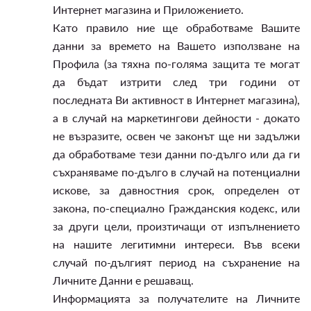
Интернет магазина и Приложението.
Като правило ние ще обработваме Вашите
данни за времето на Вашето използване на
Профила (за тяхна по-голяма защита те могат
да бъдат изтрити след три години от
последната Ви активност в Интернет магазина),
а в случай на маркетингови дейности - докато
не възразите, освен че законът ще ни задължи
да обработваме тези данни по-дълго или да ги
съхраняваме по-дълго в случай на потенциални
искове, за давностния срок, определен от
закона, по-специално Гражданския кодекс, или
за други цели, произтичащи от изпълнението
на нашите легитимни интереси. Във всеки
случай по-дългият период на съхранение на
Личните Данни е решаващ.
Информацията за получателите на Личните