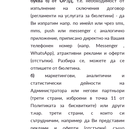
буква б) от ОРЗД
, т.е. необходимост от
изпълнение на сключения договор
(регламенти на услугата за бюлетини) - да
Ви изпратим напр. по имейл или чрез sms,
mms, push или messenger с аналогично
приложение, приписано директно на Вашия
телефонен номер (напр. Messenger ,
WhatsApp), атрактивни реклами и оферти
(отстъпки). Разбира се, можете да се
отпишете от бюлетина.
б)
маркетингови, аналитични и
статистически дейности на
Администратора или негови партньори
(трети страни, изброени в точка 11 от
Политиката за бисквитките) или други
т.нар. трети страни, с които си
сътрудничим, например да Ви представим
реклами и оферти (отстъпки), също