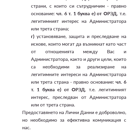
страни, с които си сътрудничим - правно
основание:
чл. 6 т. 1 буква е) от ОРЗД
, т.е.
легитимният интерес на Администратора
или трета страна;
г)
установяване, защита и преследване на
искове, които могат да възникнат като част
от отношенията между Вас и
Администратора, както и други цели, които
са необходими за реализиране на
легитимните интереси на Администратора
или трета страна - правно основание:
чл. 6
т. 1 буква е) от ОРЗД
, т.е. легитимният
интерес, преследван от Администратора
или от трета страна.
Предоставянето на Лични Данни е доброволно,
но необходимо за ефективна комуникация с
нас.