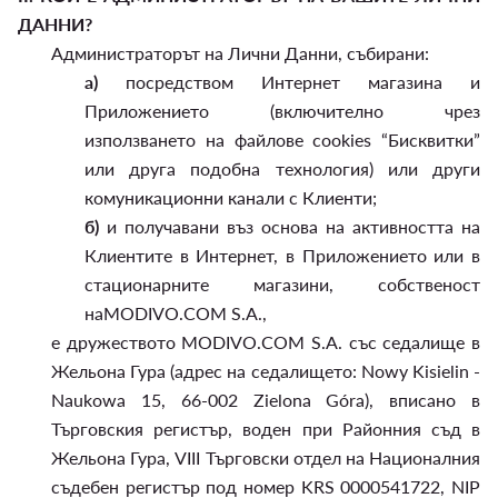
ДАННИ?
Администраторът на Лични Данни, събирани:
а)
посредством Интернет магазина и
Приложението (включително чрез
използването на файлове cookies “Бисквитки”
или друга подобна технология) или други
комуникационни канали с Клиенти;
б)
и получавани въз основа на активността на
Клиентите в Интернет, в Приложението или в
стационарните магазини, собственост
наMODIVO.COM S.A.,
е дружеството MODIVO.COM S.A. със седалище в
Жельона Гура (адрес на седалището: Nowy Kisielin -
Naukowa 15, 66-002 Zielona Góra), вписано в
Търговския регистър, воден при Районния съд в
Жельона Гура, VIII Търговски отдел на Националния
съдебен регистър под номер KRS 0000541722, NIP