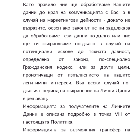
Като правило ние ще обработваме Вашите
данни до края на комуникацията с Вас, а в
случай на маркетингови дейности - докато не
възразите, освен ако законът не ни задължава
да обработваме тези данни по-дълго или ние
ще ги съхраняваме по-дълго в случай на
потенциални искове до тяхната давност,
определена от закона, по-специално
Гражданския кодекс, или за други цели,
произтичащи от изпълнението на нашите
легитимни интереси. Във всеки случай по-
дългият период на съхранение на Лични Данни
е решаващ.
Информацията за получателите на Личните
Данни е описана подробно в точка VIII от
настоящата Политика.
Информацията за възможния трансфер на