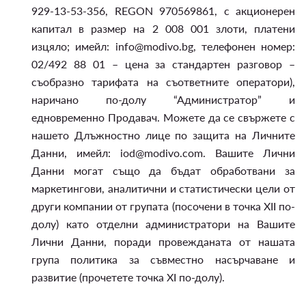
929-13-53-356, REGON 970569861, с акционерен
капитал в размер на 2 008 001 злоти, платени
изцяло; имейл: info@modivo.bg, телефонен номер:
02/492 88 01 – цена за стандартен разговор –
съобразно тарифата на съответните оператори),
наричано по-долу “Администратор” и
едновременно Продавач. Можете да се свържете с
нашето Длъжностно лице по защита на Личните
Данни, имейл: iod@modivo.com. Вашите Лични
Данни могат също да бъдат обработвани за
маркетингови, аналитични и статистически цели от
други компании от групата (посочени в точка XII по-
долу) като отделни администратори на Вашите
Лични Данни, поради провежданата от нашата
група политика за съвместно насърчаване и
развитие (прочетете точка XI по-долу).