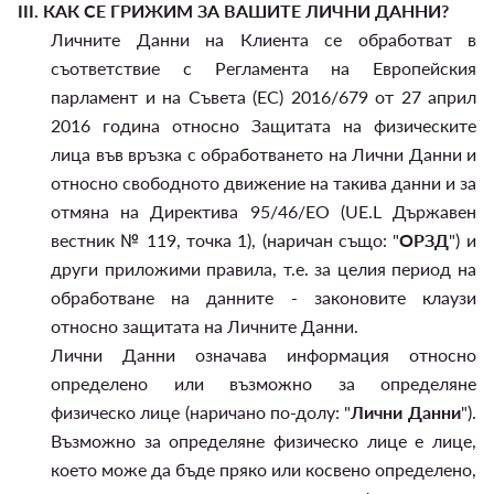
III.
КАК СЕ ГРИЖИМ ЗА ВАШИТЕ ЛИЧНИ ДАННИ?
Личните Данни на Клиента се обработват в
съответствие с Регламента на Европейския
парламент и на Съвета (ЕС) 2016/679 от 27 април
2016 година относно Защитата на физическите
лица във връзка с обработването на Лични Данни и
относно свободното движение на такива данни и за
отмяна на Директива 95/46/EО (UE.L Държавен
вестник № 119, точка 1), (наричан също: "
ОРЗД
") и
други приложими правила, т.е. за целия период на
обработване на данните - законовите клаузи
относно защитата на Личните Данни.
Лични Данни означава информация относно
определено или възможно за определяне
физическо лице (наричано по-долу: "
Лични Данни
").
Възможно за определяне физическо лице е лице,
което може да бъде пряко или косвено определено,