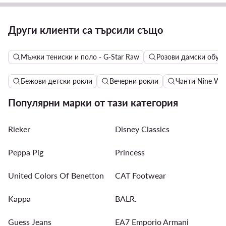
Други клиенти са търсили също
Мъжки тениски и поло - G-Star Raw
Розови дамски обув
Бежови детски рокли
Вечерни рокли
Чанти Nine We
Популярни марки от тази категория
Rieker
Disney Classics
Peppa Pig
Princess
United Colors Of Benetton
CAT Footwear
Kappa
BALR.
Guess Jeans
EA7 Emporio Armani