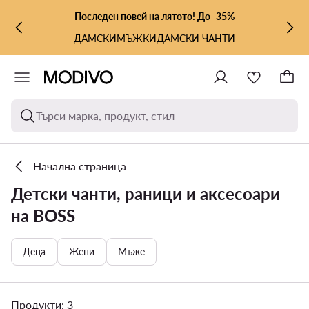
КЪМ ОСНОВНОТО СЪДЪРЖАНИЕ
КЪМ ТЪРСЕНЕ
Последен повей на лятото! До -35%
ДАМСКИ
МЪЖКИ
ДАМСКИ ЧАНТИ
Търси марка, продукт, стил
Начална страница
Детски чанти, раници и аксесоари
на BOSS
Деца
Жени
Мъже
Продукти: 3