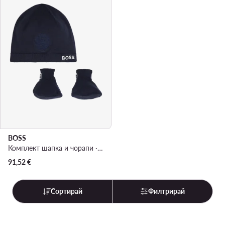
BOSS
Комплект шапка и чорапи · Тъмносин
91,52
€
Сортирай
Филтрирай