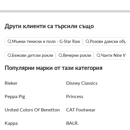
Други клиенти са търсили също
Мъжки тениски и поло - G-Star Raw
Розови дамски обув
Бежови детски рокли
Вечерни рокли
Чанти Nine We
Популярни марки от тази категория
Rieker
Disney Classics
Peppa Pig
Princess
United Colors Of Benetton
CAT Footwear
Kappa
BALR.