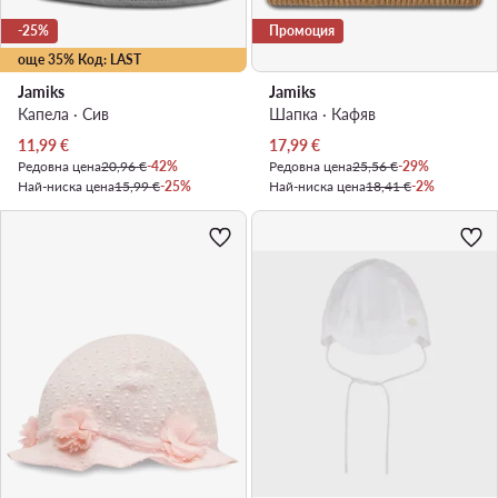
-25%
Промоция
още 35% Код: LAST
Jamiks
Jamiks
Капела · Сив
Шапка · Кафяв
Актуална цена
Актуална цена
11,99
€
17,99
€
Редовна цена
20,96 €
-42%
Редовна цена
25,56 €
-29%
Най-ниска цена
15,99 €
-25%
Най-ниска цена
18,41 €
-2%