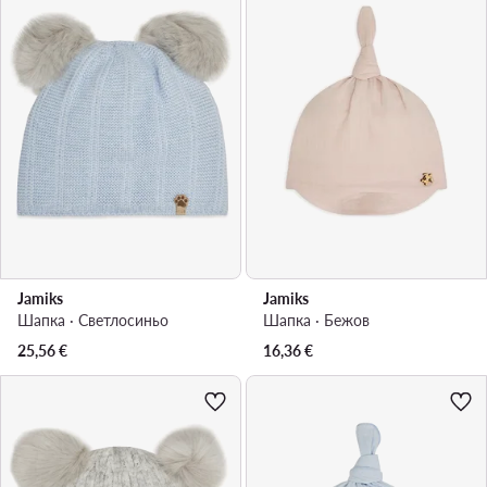
Jamiks
Jamiks
Шапка · Светлосиньо
Шапка · Бежов
25,56
€
16,36
€