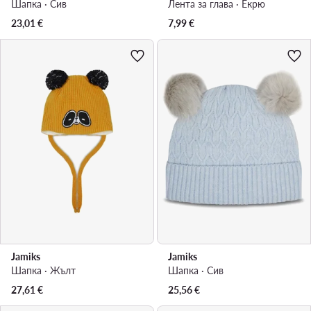
Шапка · Сив
Лента за глава · Екрю
23,01
€
7,99
€
Jamiks
Jamiks
Шапка · Жълт
Шапка · Сив
27,61
€
25,56
€