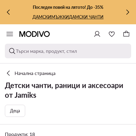
КЪМ ОСНОВНОТО СЪДЪРЖАНИЕ
КЪМ ТЪРСЕНЕ
Последен повей на лятото! До -35%
ДАМСКИ
МЪЖКИ
ДАМСКИ ЧАНТИ
Търси марка, продукт, стил
Начална страница
Детски чанти, раници и аксесоари
от Jamiks
Деца
Продукти: 18