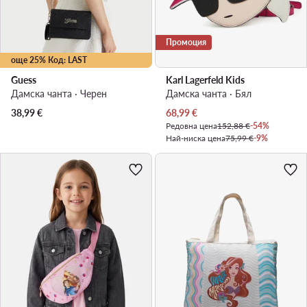
Промоция
още 25% Код: LAST
Guess
Karl Lagerfeld Kids
Дамска чанта · Черен
Дамска чанта · Бял
Актуална цена
38,99
€
68,99
€
Редовна цена
152,88 €
-54%
Най-ниска цена
75,99 €
-9%