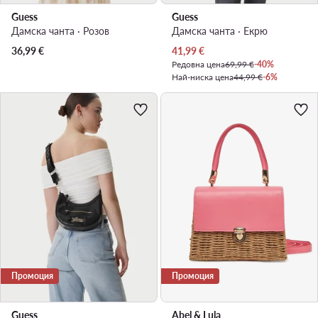
Guess
Guess
Дамска чанта · Розов
Дамска чанта · Екрю
Актуална цена
36,99
€
41,99
€
Редовна цена
69,99 €
-40%
Най-ниска цена
44,99 €
-6%
Промоция
Промоция
Guess
Abel & Lula