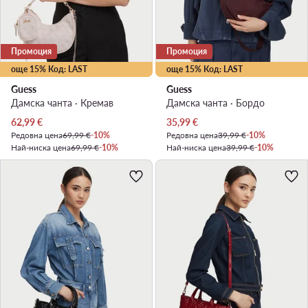
Промоция
Промоция
още 15% Код: LAST
още 15% Код: LAST
Guess
Guess
Дамска чанта · Кремав
Дамска чанта · Бордо
Актуална цена
Актуална цена
62,99
€
35,99
€
Редовна цена
69,99 €
-10%
Редовна цена
39,99 €
-10%
Най-ниска цена
69,99 €
-10%
Най-ниска цена
39,99 €
-10%