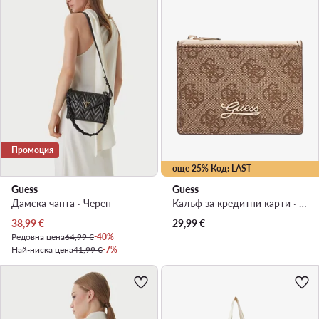
Промоция
още 25% Код: LAST
Guess
Guess
Дамска чанта · Черен
Калъф за кредитни карти · Кафяв
Актуална цена
38,99
€
29,99
€
Редовна цена
64,99 €
-40%
Най-ниска цена
41,99 €
-7%