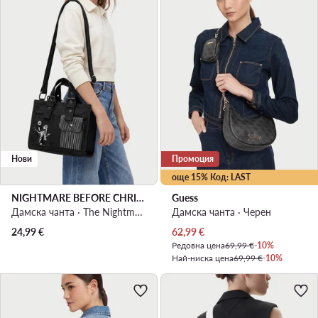
Нови
Промоция
още 15% Код: LAST
NIGHTMARE BEFORE CHRISTMAS
Guess
Дамска чанта · The Nightmare Before Christmas · Черен
Дамска чанта · Черен
Актуална цена
24,99
€
62,99
€
Редовна цена
69,99 €
-10%
Най-ниска цена
69,99 €
-10%