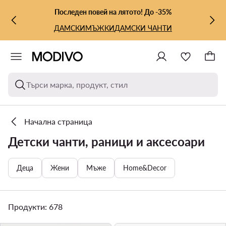
КЪМ ОСНОВНОТО СЪДЪРЖАНИЕ
КЪМ ТЪРСЕНЕ
Последен повей на лятото! До -35%
ДАМСКИ
МЪЖКИ
ДАМСКИ ЧАНТИ
Търси марка, продукт, стил
Начална страница
Детски чанти, раници и аксесоари
Деца
Жени
Мъже
Home&Decor
Продукти: 678