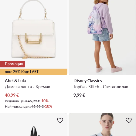
Промоция
още 25% Код: LAST
Abel & Lula
Disney Classics
Дамска чанта · Кремав
Торба · Stitch · Светлолилав
Актуална цена
40,99
€
9,99
€
Редовна цена
45,99 €
-10%
Най-ниска цена
45,99 €
-10%