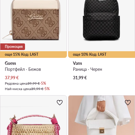
Промоция
още 15% Код: LAST
още 10% Код: LAST
Guess
Vans
Портфейл · Бежов
Раница · Черен
Актуална цена
37,99
€
31,99
€
Редовна цена
39,99 €
-5%
Най-ниска цена
39,99 €
-5%