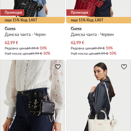
Промоция
Промоция
още 15% Код: LAST
още 15% Код: LAST
Guess
Guess
Дамска чанта · Черен
Дамска чанта · Червен
Актуална цена
Актуална цена
62,99
€
62,99
€
Редовна цена
69,99 €
-10%
Редовна цена
69,99 €
-10%
Най-ниска цена
69,99 €
-10%
Най-ниска цена
69,99 €
-10%