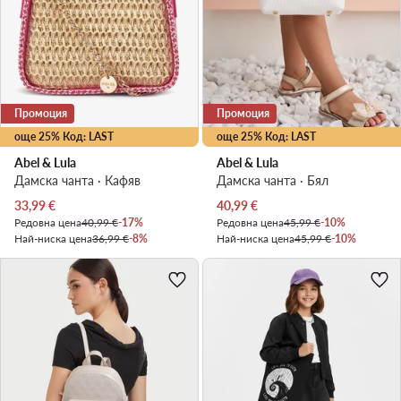
Промоция
Промоция
още 25% Код: LAST
още 25% Код: LAST
Abel & Lula
Abel & Lula
Дамска чанта · Кафяв
Дамска чанта · Бял
Актуална цена
Актуална цена
33,99
€
40,99
€
Редовна цена
40,99 €
-17%
Редовна цена
45,99 €
-10%
Най-ниска цена
36,99 €
-8%
Най-ниска цена
45,99 €
-10%