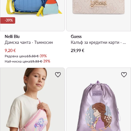
-39%
Nelli Blu
Guess
Дамска чанта · Тъмносин
Калъф за кредитни карти · Бежов
Актуална цена
9,20
€
29,99
€
Редовна цена
15,33 €
-39%
Най-ниска цена
15,33 €
-39%