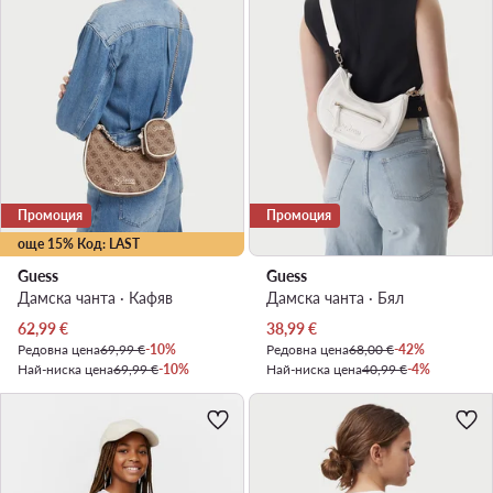
Промоция
Промоция
още 15% Код: LAST
Guess
Guess
Дамска чанта · Кафяв
Дамска чанта · Бял
Актуална цена
Актуална цена
62,99
€
38,99
€
Редовна цена
69,99 €
-10%
Редовна цена
68,00 €
-42%
Най-ниска цена
69,99 €
-10%
Най-ниска цена
40,99 €
-4%