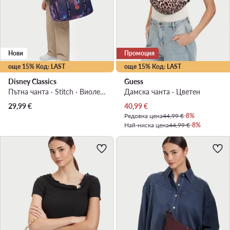
Нови
Промоция
още 15% Код: LAST
още 15% Код: LAST
Disney Classics
Guess
Пътна чанта · Stitch · Виолетов
Дамска чанта · Цветен
Актуална цена
29,99
€
40,99
€
Редовна цена
44,99 €
-8%
Най-ниска цена
44,99 €
-8%