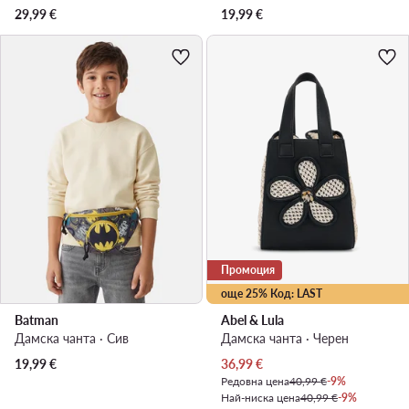
29,99
€
19,99
€
Промоция
още 25% Код: LAST
Batman
Abel & Lula
Дамска чанта · Сив
Дамска чанта · Черен
Актуална цена
19,99
€
36,99
€
Редовна цена
40,99 €
-9%
Най-ниска цена
40,99 €
-9%