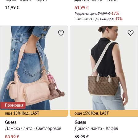
Актуална цена
11,99
€
61,99
€
Редовна цена
74,99 €
-17%
Най-ниска цена
74,99 €
-17%
Промоция
още 15% Код: LAST
още 15% Код: LAST
Guess
Guess
Дамска чанта · Светлорозов
Дамска чанта · Кафяв
Актуална цена
88,99
€
69,99
€