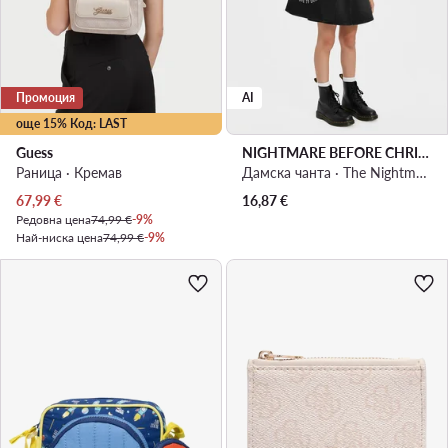
Промоция
AI
още 15% Код: LAST
Guess
NIGHTMARE BEFORE CHRISTMAS
Раница · Кремав
Дамска чанта · The Nightmare Before Christmas · Черен
Актуална цена
67,99
€
16,87
€
Редовна цена
74,99 €
-9%
Най-ниска цена
74,99 €
-9%