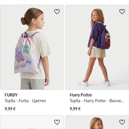
FURBY
Harry Potter
Торба · Furby · Цветен
Торба · Harry Potter · Виолетов
9,99
€
9,99
€