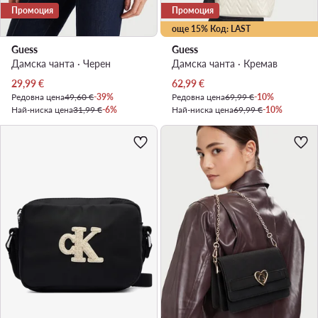
Промоция
Промоция
още 15% Код: LAST
Guess
Guess
Дамска чанта · Черен
Дамска чанта · Кремав
Актуална цена
Актуална цена
29,99
€
62,99
€
Редовна цена
49,60 €
-39%
Редовна цена
69,99 €
-10%
Най-ниска цена
31,99 €
-6%
Най-ниска цена
69,99 €
-10%