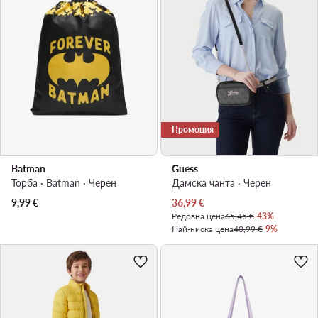
Промоция
Batman
Guess
Торба · Batman · Черен
Дамска чанта · Черен
Актуална цена
9,99
€
36,99
€
Редовна цена
65,45 €
-43%
Най-ниска цена
40,99 €
-9%