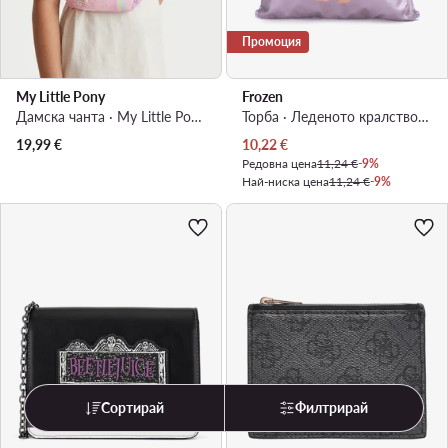
Промоция
My Little Pony
Frozen
Дамска чанта · My Little Pony · Розов
Торба · Леденото кралство · Виолетов
Актуална цена
19,99
€
10,22
€
Редовна цена
11,24 €
-9%
Най-ниска цена
11,24 €
-9%
Сортирай
Филтрирай