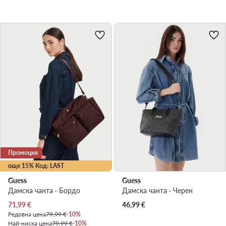
Промоция
още 15% Код: LAST
Guess
Guess
Дамска чанта · Бордо
Дамска чанта · Черен
Актуална цена
71,99
€
46,99
€
Редовна цена
79,99 €
-10%
Най-ниска цена
79,99 €
-10%