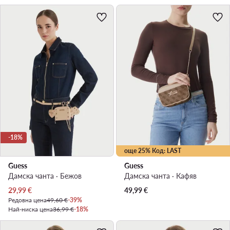
-18%
още 25% Код: LAST
Guess
Guess
Дамска чанта · Бежов
Дамска чанта · Кафяв
Актуална цена
29,99
€
49,99
€
Редовна цена
49,60 €
-39%
Най-ниска цена
36,99 €
-18%