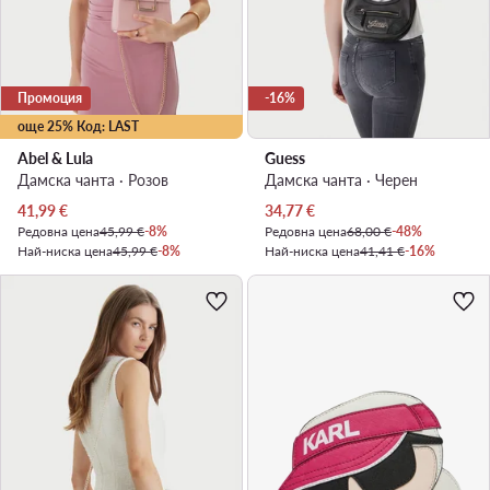
Промоция
-16%
още 25% Код: LAST
Abel & Lula
Guess
Дамска чанта · Розов
Дамска чанта · Черен
Актуална цена
Актуална цена
41,99
€
34,77
€
Редовна цена
45,99 €
-8%
Редовна цена
68,00 €
-48%
Най-ниска цена
45,99 €
-8%
Най-ниска цена
41,41 €
-16%