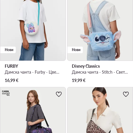
Нови
Нови
FURBY
Disney Classics
Дамска чанта · Furby · Цветен
Дамска чанта · Stitch · Светлосин
16,99
€
19,99
€