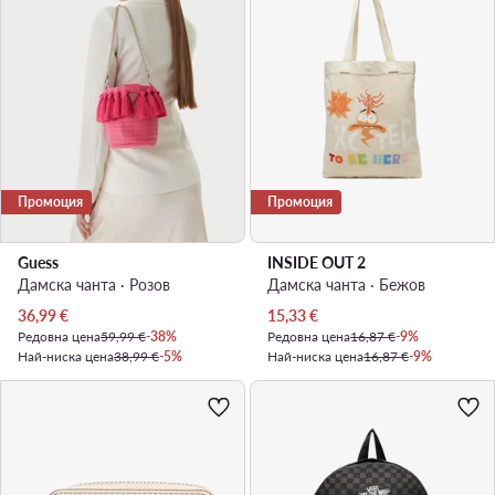
Промоция
Промоция
Guess
INSIDE OUT 2
Дамска чанта · Розов
Дамска чанта · Бежов
Актуална цена
Актуална цена
36,99
€
15,33
€
Редовна цена
59,99 €
-38%
Редовна цена
16,87 €
-9%
Най-ниска цена
38,99 €
-5%
Най-ниска цена
16,87 €
-9%