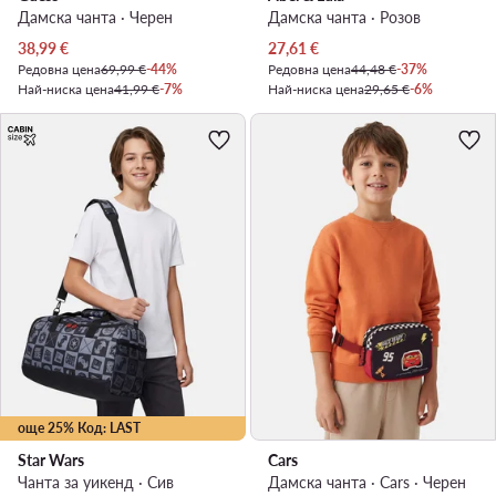
Дамска чанта · Черен
Дамска чанта · Розов
Актуална цена
Актуална цена
38,99
€
27,61
€
Редовна цена
69,99 €
-44%
Редовна цена
44,48 €
-37%
Най-ниска цена
41,99 €
-7%
Най-ниска цена
29,65 €
-6%
още 25% Код: LAST
Star Wars
Cars
Чанта за уикенд · Сив
Дамска чанта · Cars · Черен