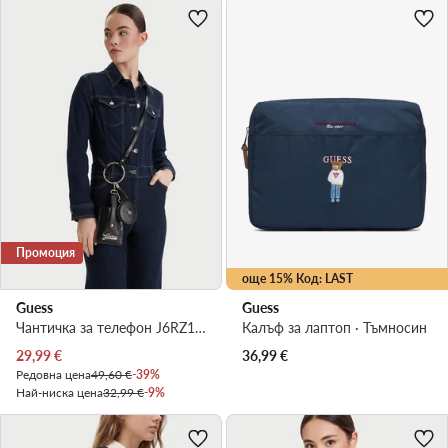
Промоция
още 15% Код: LAST
Guess
Guess
Чантичка за телефон J6RZ12 W4090 Черен
Калъф за лаптоп · Тъмносин
Актуална цена
29,99
€
36,99
€
Редовна цена
49,60 €
-39%
Най-ниска цена
32,99 €
-9%