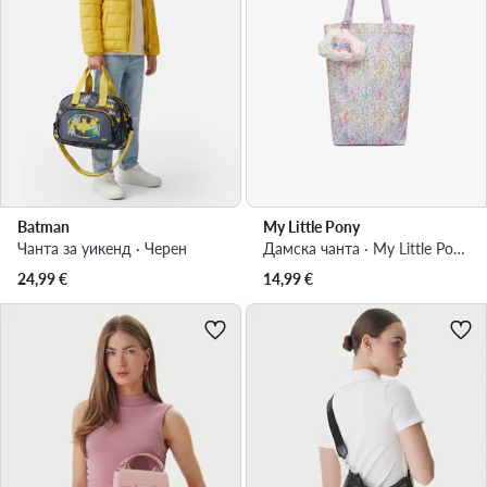
Batman
My Little Pony
Чанта за уикенд · Черен
Дамска чанта · My Little Pony · Цветен
24,99
€
14,99
€