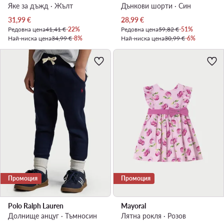
Яке за дъжд · Жълт
Дънкови шорти · Син
Актуална цена
Актуална цена
31,99
€
28,99
€
Редовна цена
41,41 €
-22%
Редовна цена
59,82 €
-51%
Най-ниска цена
34,99 €
-8%
Най-ниска цена
30,99 €
-6%
Промоция
Промоция
Polo Ralph Lauren
Mayoral
Долнище анцуг · Тъмносин
Лятна рокля · Розов