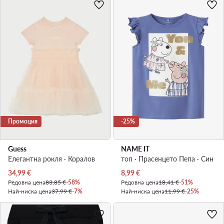
Промоция
-25%
Guess
NAME IT
Елегантна рокля · Коралов
топ · Прасенцето Пепа · Син
Актуална цена
Актуална цена
34,99
€
8,99
€
Редовна цена
83,85 €
-58%
Редовна цена
18,41 €
-51%
Най-ниска цена
37,99 €
-7%
Най-ниска цена
11,99 €
-25%