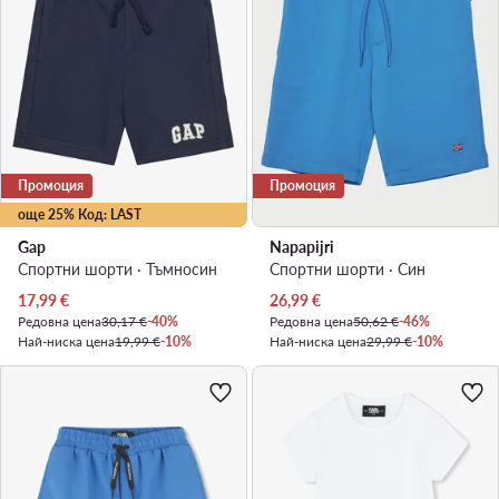
Промоция
Промоция
още 25% Код: LAST
Gap
Napapijri
Спортни шорти · Тъмносин
Спортни шорти · Син
Актуална цена
Актуална цена
17,99
€
26,99
€
Редовна цена
30,17 €
-40%
Редовна цена
50,62 €
-46%
Най-ниска цена
19,99 €
-10%
Най-ниска цена
29,99 €
-10%