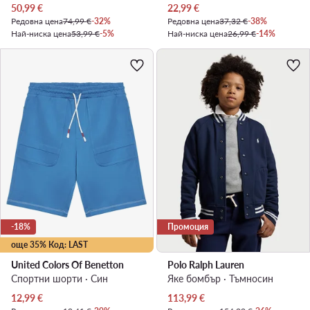
Актуална цена
Актуална цена
50,99
€
22,99
€
Редовна цена
74,99 €
-32%
Редовна цена
37,32 €
-38%
Най-ниска цена
53,99 €
-5%
Най-ниска цена
26,99 €
-14%
-18%
Промоция
още 35% Код: LAST
United Colors Of Benetton
Polo Ralph Lauren
Спортни шорти · Син
Яке бомбър · Тъмносин
Актуална цена
Актуална цена
12,99
€
113,99
€