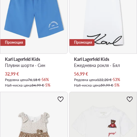
Промоция
Промоция
Karl Lagerfeld Kids
Karl Lagerfeld Kids
Плувни шорти · Син
Ежедневна рокля · Бял
Актуална цена
Актуална цена
32,99
€
56,99
€
Редовна цена
76,18 €
-56%
Редовна цена
122,20 €
-53%
Най-ниска цена
34,99 €
-5%
Най-ниска цена
59,99 €
-5%