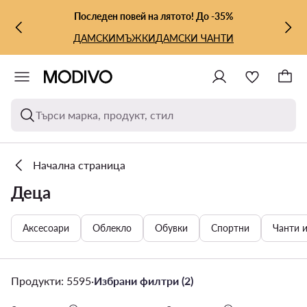
КЪМ ОСНОВНОТО СЪДЪРЖАНИЕ
КЪМ ТЪРСЕНЕ
Последен повей на лятото! До -35%
ДАМСКИ
МЪЖКИ
ДАМСКИ ЧАНТИ
Търси марка, продукт, стил
Начална страница
Деца
Аксесоари
Облекло
Обувки
Спортни
Чанти 
Продукти: 5595
·
Избрани филтри (2)