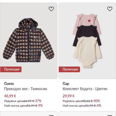
Промоция
Промоция
Guess
Gap
Преходно яке · Тъмносин
Комплект бодита · Цветен
Актуална цена
Актуална цена
46,99
€
29,99
€
Редовна цена
64,99 €
-27%
Редовна цена
50,62 €
-40%
Най-ниска цена
51,99 €
-9%
Най-ниска цена
31,99 €
-6%