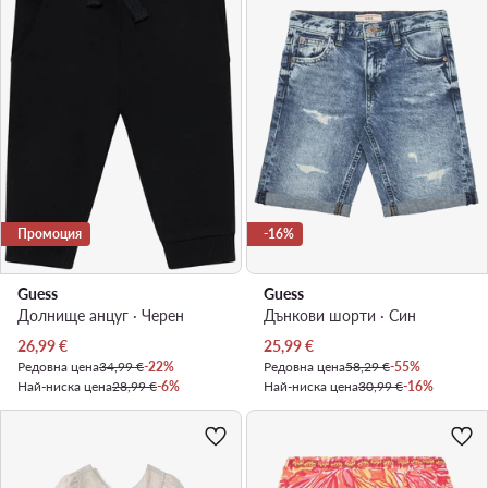
Промоция
-16%
Guess
Guess
Долнище анцуг · Черен
Дънкови шорти · Син
Актуална цена
Актуална цена
26,99
€
25,99
€
Редовна цена
34,99 €
-22%
Редовна цена
58,29 €
-55%
Най-ниска цена
28,99 €
-6%
Най-ниска цена
30,99 €
-16%