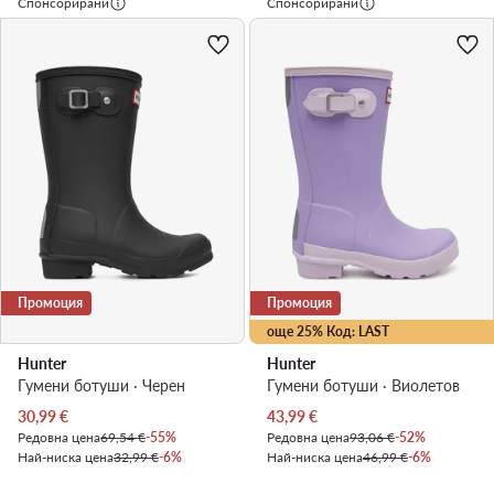
Спонсорирани
Спонсорирани
Промоция
Промоция
още 25% Код: LAST
Hunter
Hunter
Гумени ботуши · Черен
Гумени ботуши · Виолетов
Актуална цена
Актуална цена
30,99
€
43,99
€
Редовна цена
69,54 €
-55%
Редовна цена
93,06 €
-52%
Най-ниска цена
32,99 €
-6%
Най-ниска цена
46,99 €
-6%