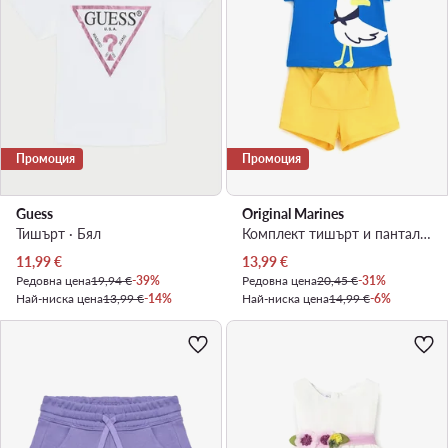
Промоция
Промоция
Guess
Original Marines
Тишърт · Бял
Комплект тишърт и панталонки · Цветен
Актуална цена
Актуална цена
11,99
€
13,99
€
Редовна цена
19,94 €
-39%
Редовна цена
20,45 €
-31%
Най-ниска цена
13,99 €
-14%
Най-ниска цена
14,99 €
-6%