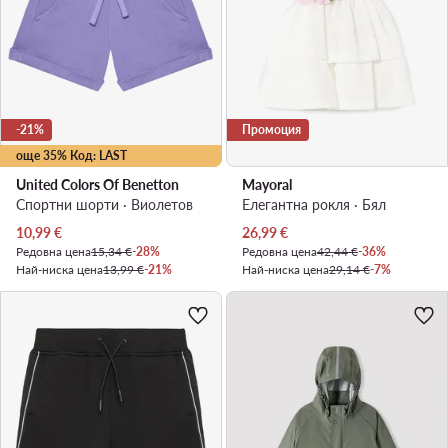
-21%
Промоция
още 35% Код: LAST
United Colors Of Benetton
Mayoral
Спортни шорти · Виолетов
Елегантна рокля · Бял
Актуална цена
Актуална цена
10,99
€
26,99
€
Редовна цена
15,34 €
-28%
Редовна цена
42,44 €
-36%
Най-ниска цена
13,99 €
-21%
Най-ниска цена
29,14 €
-7%