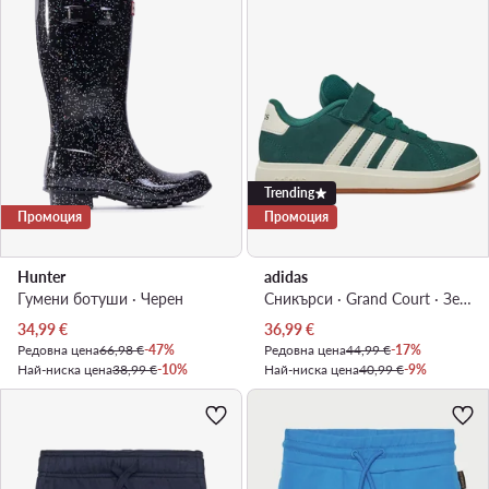
Trending
Промоция
Промоция
Hunter
adidas
Гумени ботуши · Черен
Сникърси · Grand Court · Зелен
Актуална цена
Актуална цена
34,99
€
36,99
€
Редовна цена
66,98 €
-47%
Редовна цена
44,99 €
-17%
Най-ниска цена
38,99 €
-10%
Най-ниска цена
40,99 €
-9%