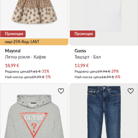
Промоция
Промоция
още 25% Код: LAST
Mayoral
Guess
Лятна рокля · Кафяв
Тишърт · Бял
Актуална цена
Актуална цена
18,99
€
13,99
€
Редовна цена
27,61 €
-31%
Редовна цена
19,94 €
-29%
Най-ниска цена
19,99 €
-5%
Най-ниска цена
14,99 €
-6%