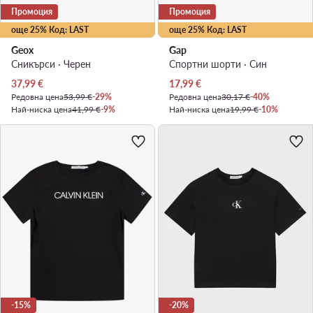
Промоция
Промоция
още 25% Код: LAST
още 25% Код: LAST
Geox
Gap
Сникърси · Черен
Спортни шорти · Син
Актуална цена
Актуална цена
37,99
€
17,99
€
Редовна цена
53,99 €
-29%
Редовна цена
30,17 €
-40%
Най-ниска цена
41,99 €
-9%
Най-ниска цена
19,99 €
-10%
-15%
-20%