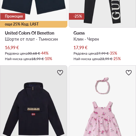
Промоция
-25%
още 25% Код: LAST
United Colors Of Benetton
Guess
Шорти от плат · Тъмносин
Клин · Черен
Актуална цена
Актуална цена
16,99
€
17,99
€
Редовна цена
30,68 €
-44%
Редовна цена
27,99 €
-35%
Най-ниска цена
18,99 €
-10%
Най-ниска цена
23,99 €
-25%