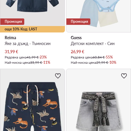
Промоция
Промоция
още 10% Код: LAST
Reima
Guess
Яке за дъжд · Тъмносин
Детски комплект · Син
Актуална цена
Актуална цена
31,99
€
26,99
€
Редовна цена
41,99 €
-23%
Редовна цена
60,84 €
-55%
Най-ниска цена
35,99 €
-11%
Най-ниска цена
29,99 €
-10%