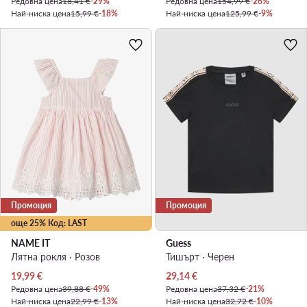
Редовна цена
18,41 €
-29%
Редовна цена
154,99 €
-26%
Най-ниска цена
15,99 €
-18%
Най-ниска цена
125,99 €
-9%
Промоция
Промоция
още 25% Код: LAST
NAME IT
Guess
Лятна рокля · Розов
Тишърт · Черен
Актуална цена
Актуална цена
19,99
€
29,14
€
Редовна цена
39,88 €
-49%
Редовна цена
37,32 €
-21%
Най-ниска цена
22,99 €
-13%
Най-ниска цена
32,72 €
-10%