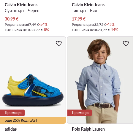
Calvin Klein Jeans
Calvin Klein Jeans
Суитшърт · Черен
Тишърт · Бял
Актуална цена
Актуална цена
30,99
€
17,99
€
Редовна цена
67,49 €
-54%
Редовна цена
32,72 €
-45%
Най-ниска цена
33,99 €
-8%
Най-ниска цена
20,99 €
-14%
Промоция
Промоция
още 25% Код: LAST
adidas
Polo Ralph Lauren