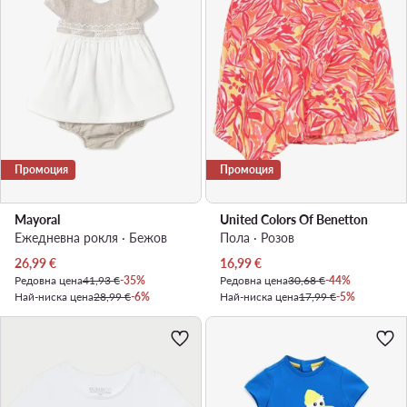
Промоция
Промоция
Mayoral
United Colors Of Benetton
Ежедневна рокля · Бежов
Пола · Розов
Актуална цена
Актуална цена
26,99
€
16,99
€
Редовна цена
41,93 €
-35%
Редовна цена
30,68 €
-44%
Най-ниска цена
28,99 €
-6%
Най-ниска цена
17,99 €
-5%