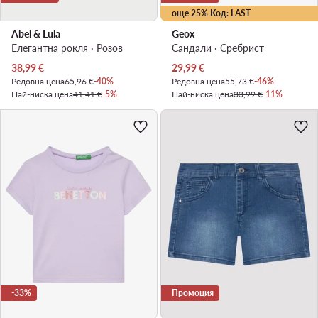
още 25% Код: LAST
Abel & Lula
Geox
Елегантна рокля · Розов
Сандали · Сребрист
Актуална цена
Актуална цена
38,99
€
29,99
€
Редовна цена
65,96 €
-40%
Редовна цена
55,73 €
-46%
Най-ниска цена
41,41 €
-5%
Най-ниска цена
33,99 €
-11%
-33%
Промоция