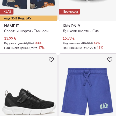
-17%
Промоция
още 35% Код: LAST
NAME IT
Kids ONLY
Спортни шорти · Тъмносин
Дънкови шорти · Сив
Актуална цена
Актуална цена
13,99
€
15,99
€
Редовна цена
20,96 €
-33%
Редовна цена
30,68 €
-47%
Най-ниска цена
16,99 €
-17%
Най-ниска цена
17,99 €
-11%