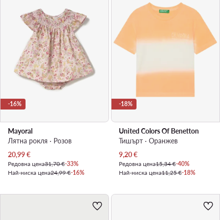
-16%
-18%
Mayoral
United Colors Of Benetton
Лятна рокля · Розов
Тишърт · Оранжев
Актуална цена
Актуална цена
20,99
€
9,20
€
Редовна цена
31,70 €
-33%
Редовна цена
15,34 €
-40%
Най-ниска цена
24,99 €
-16%
Най-ниска цена
11,25 €
-18%