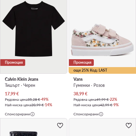
Промоция
Промоция
още 25% Код: LAST
Calvin Klein Jeans
Vans
Тишърт · Черен
Гуменки · Розов
Актуална цена
Актуална цена
17,99
€
38,99
€
Редовна цена
35,28 €
-49%
Редовна цена
49,99 €
-22%
Най-ниска цена
20,99 €
-14%
Най-ниска цена
42,99 €
-9%
Спонсорирани
Спонсорирани