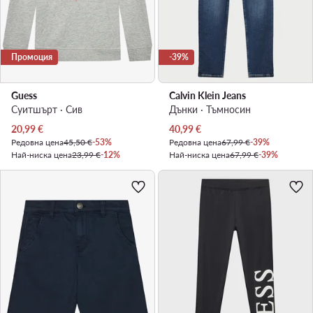
Промоция
-39%
Guess
Calvin Klein Jeans
Суитшърт · Сив
Дънки · Тъмносин
Актуална цена
Актуална цена
20,99
€
40,99
€
Редовна цена
45,50 €
-53%
Редовна цена
67,99 €
-39%
Най-ниска цена
23,99 €
-12%
Най-ниска цена
67,99 €
-39%