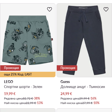
Промоция
Промоция
още 25% Код: LAST
LEGO
Guess
Спортни шорти · Зелен
Долнище анцуг · Тъмносин
Актуална цена
Актуална цена
19,99
€
24,99
€
Редовна цена
32,72 €
-38%
Редовна цена
29,99 €
-16%
Най-ниска цена
22,99 €
-13%
Най-ниска цена
27,99 €
-10%