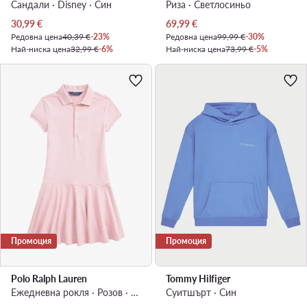
Сандали · Disney · Син
Риза · Светлосиньо
Актуална цена
Актуална цена
30,99
€
69,99
€
Редовна цена
40,39 €
-23%
Редовна цена
99,99 €
-30%
Най-ниска цена
32,99 €
-6%
Най-ниска цена
73,99 €
-5%
Промоция
Промоция
Polo Ralph Lauren
Tommy Hilfiger
Ежедневна рокля · Розов · Мини
Суитшърт · Син