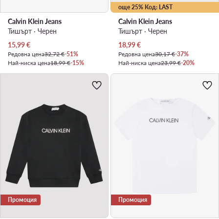
още 25% Код: LAST
Calvin Klein Jeans
Calvin Klein Jeans
Тишърт · Черен
Тишърт · Черен
Актуална цена
Актуална цена
15,99
€
18,99
€
Редовна цена
32,72 €
-51%
Редовна цена
30,17 €
-37%
Най-ниска цена
18,99 €
-15%
Най-ниска цена
23,99 €
-20%
Промоция
Промоция