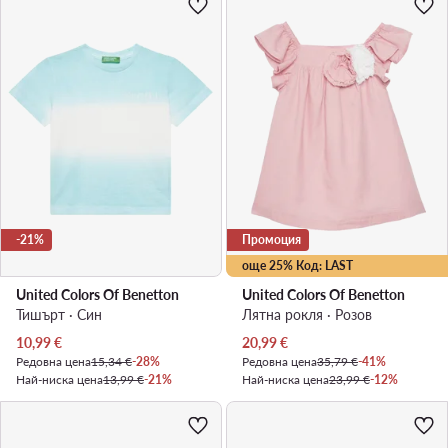
-21%
Промоция
още 25% Код: LAST
United Colors Of Benetton
United Colors Of Benetton
Тишърт · Син
Лятна рокля · Розов
Актуална цена
Актуална цена
10,99
€
20,99
€
Редовна цена
15,34 €
-28%
Редовна цена
35,79 €
-41%
Най-ниска цена
13,99 €
-21%
Най-ниска цена
23,99 €
-12%