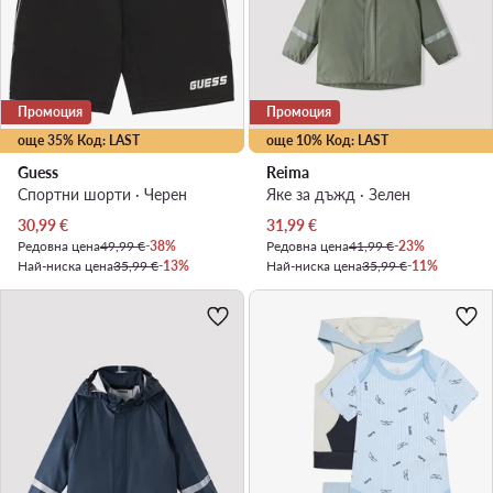
Промоция
Промоция
още 35% Код: LAST
още 10% Код: LAST
Guess
Reima
Спортни шорти · Черен
Яке за дъжд · Зелен
Актуална цена
Актуална цена
30,99
€
31,99
€
Редовна цена
49,99 €
-38%
Редовна цена
41,99 €
-23%
Най-ниска цена
35,99 €
-13%
Най-ниска цена
35,99 €
-11%