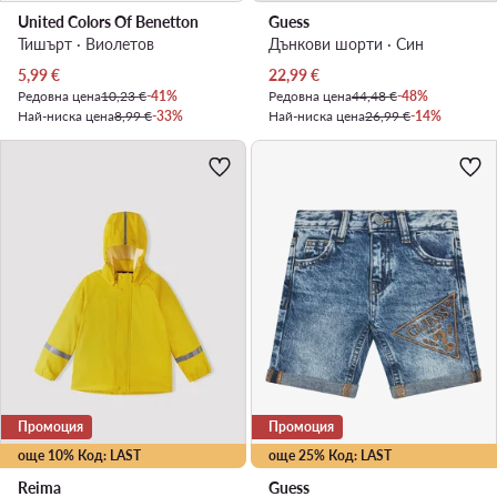
United Colors Of Benetton
Guess
Тишърт · Виолетов
Дънкови шорти · Син
Актуална цена
Актуална цена
5,99
€
22,99
€
Редовна цена
10,23 €
-41%
Редовна цена
44,48 €
-48%
Най-ниска цена
8,99 €
-33%
Най-ниска цена
26,99 €
-14%
Промоция
Промоция
още 10% Код: LAST
още 25% Код: LAST
Reima
Guess