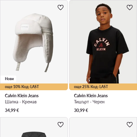
Нови
още 10% Код: LAST
още 25% Код: LAST
Calvin Klein Jeans
Calvin Klein Jeans
Шапка · Кремав
Тишърт · Черен
34,99
€
30,99
€