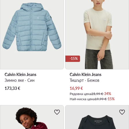
-15%
Calvin Klein Jeans
Calvin Klein Jeans
Зимно яке · Син
Тишърт · Бежов
Актуална цена
173,33
€
16,99
€
Редовна цена
25,99 €
-34%
Най-ниска цена
19,99 €
-15%