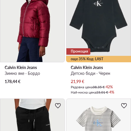
Промоция
още 35% Код: LAST
Calvin Klein Jeans
Calvin Klein Jeans
Зимно яке · Бордо
Детско боди · Черен
Актуална цена
178,44
€
21,99
€
Редовна цена
38,35 €
-42%
Най-ниска цена
23,01 €
-4%