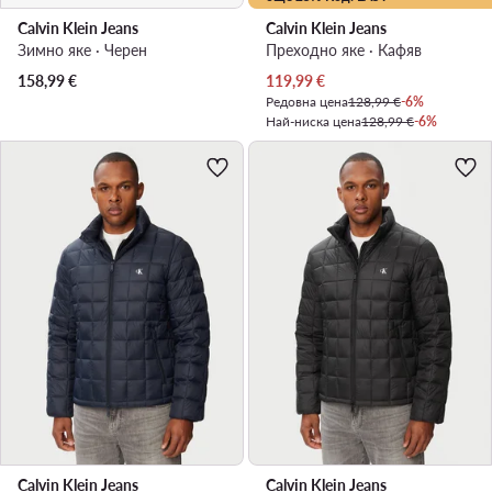
Calvin Klein Jeans
Calvin Klein Jeans
Зимно яке · Черен
Преходно яке · Кафяв
Актуална цена
158,99
€
119,99
€
Редовна цена
128,99 €
-6%
Най-ниска цена
128,99 €
-6%
Calvin Klein Jeans
Calvin Klein Jeans