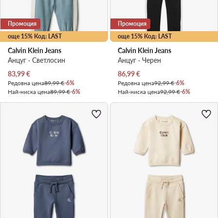
Промоция
Промоция
още 15% Код: LAST
още 15% Код: LAST
Calvin Klein Jeans
Calvin Klein Jeans
Анцуг · Светлосин
Анцуг · Черен
Актуална цена
Актуална цена
83,99
€
86,99
€
Редовна цена
89,99 €
-6%
Редовна цена
92,99 €
-6%
Най-ниска цена
89,99 €
-6%
Най-ниска цена
92,99 €
-6%