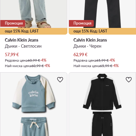
Промоция
Промоция
още 15% Код: LAST
още 15% Код: LAST
Calvin Klein Jeans
Calvin Klein Jeans
Дънки · Светлосин
Дънки · Черен
Актуална цена
Актуална цена
57,99
€
62,99
€
Редовна цена
60,99 €
-4%
Редовна цена
65,99 €
-4%
Най-ниска цена
60,99 €
-4%
Най-ниска цена
65,99 €
-4%