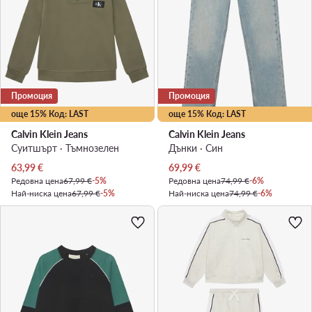
Промоция
Промоция
още 15% Код: LAST
още 15% Код: LAST
Calvin Klein Jeans
Calvin Klein Jeans
Суитшърт · Тъмнозелен
Дънки · Син
Актуална цена
Актуална цена
63,99
€
69,99
€
Редовна цена
67,99 €
-5%
Редовна цена
74,99 €
-6%
Най-ниска цена
67,99 €
-5%
Най-ниска цена
74,99 €
-6%