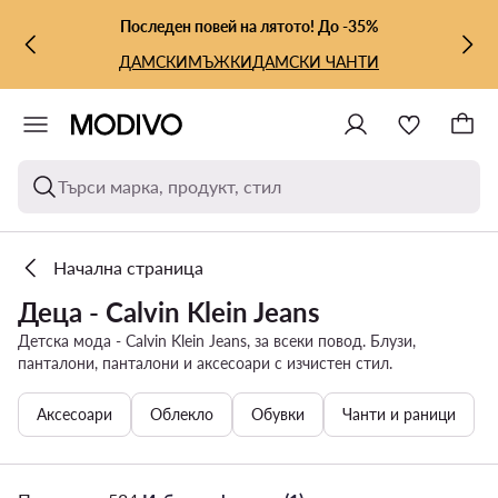
КЪМ ОСНОВНОТО СЪДЪРЖАНИЕ
КЪМ ТЪРСЕНЕ
Последен повей на лятото! До -35%
ДАМСКИ
МЪЖКИ
ДАМСКИ ЧАНТИ
Търси марка, продукт, стил
Начална страница
Деца - Calvin Klein Jeans
Детска мода - Calvin Klein Jeans, за всеки повод. Блузи,
панталони, панталони и аксесоари с изчистен стил.
Аксесоари
Облекло
Обувки
Чанти и раници