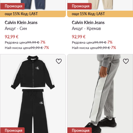
Промоция
Промоция
още 15% Код: LAST
още 15% Код: LAST
Calvin Klein Jeans
Calvin Klein Jeans
Анцуг · Син
Анцуг · Кремав
Актуална цена
Актуална цена
92,99
€
92,99
€
Редовна цена
99,99 €
-7%
Редовна цена
99,99 €
-7%
Най-ниска цена
99,99 €
-7%
Най-ниска цена
99,99 €
-7%
Промоция
Промоция