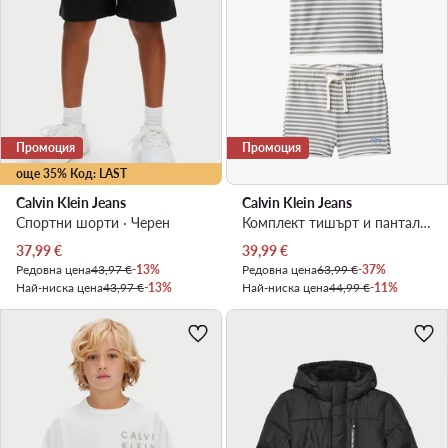
Промоция
Промоция
още 35% Код: LAST
Calvin Klein Jeans
Calvin Klein Jeans
Спортни шорти · Черен
Комплект тишърт и панталонки · Сив
Актуална цена
Актуална цена
37,99
€
39,99
€
Редовна цена
43,97 €
-13%
Редовна цена
63,99 €
-37%
Най-ниска цена
43,97 €
-13%
Най-ниска цена
44,99 €
-11%