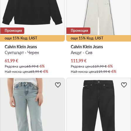
Промоция
Промоция
още 15% Код: LAST
още 15% Код: LAST
Calvin Klein Jeans
Calvin Klein Jeans
Суитшърт · Черен
Анцуг · Сив
Актуална цена
Актуална цена
61,99
€
111,99
€
Редовна цена
65,99 €
-6%
Редовна цена
119,99 €
-6%
Най-ниска цена
65,99 €
-6%
Най-ниска цена
119,99 €
-6%