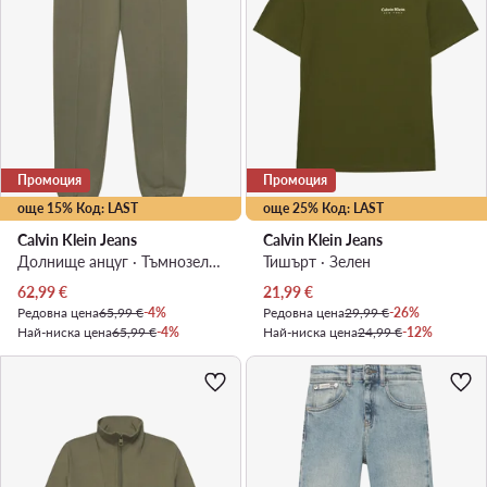
Промоция
Промоция
още 15% Код: LAST
още 25% Код: LAST
Calvin Klein Jeans
Calvin Klein Jeans
Долнище анцуг · Тъмнозелен
Тишърт · Зелен
Актуална цена
Актуална цена
62,99
€
21,99
€
Редовна цена
65,99 €
-4%
Редовна цена
29,99 €
-26%
Най-ниска цена
65,99 €
-4%
Най-ниска цена
24,99 €
-12%