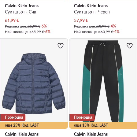
Calvin Klein Jeans
Calvin Klein Jeans
Суитшърт · Сив
Суитшърт · Черен
Актуална цена
Актуална цена
61,99
€
57,99
€
Редовна цена
65,99 €
-6%
Редовна цена
60,99 €
-4%
Най-ниска цена
65,99 €
-6%
Най-ниска цена
60,99 €
-4%
Промоция
Промоция
още 25% Код: LAST
още 15% Код: LAST
Calvin Klein Jeans
Calvin Klein Jeans