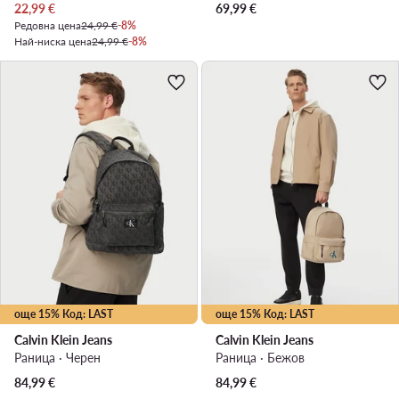
Актуална цена
22,99
€
69,99
€
Редовна цена
24,99 €
-8%
Най-ниска цена
24,99 €
-8%
още 15% Код: LAST
още 15% Код: LAST
Calvin Klein Jeans
Calvin Klein Jeans
Раница · Черен
Раница · Бежов
84,99
€
84,99
€