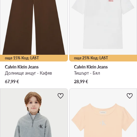
още 15% Код: LAST
още 25% Код: LAST
Calvin Klein Jeans
Calvin Klein Jeans
Долнище анцуг · Кафяв
Тишърт · Бял
67,99
€
28,99
€