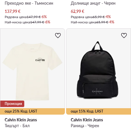
Преходно яке · Тъмносин
Долнище анцуг · Черен
Актуална цена
Актуална цена
137,99
€
62,99
€
Редовна цена
147,99 €
-6%
Редовна цена
65,99 €
-4%
Най-ниска цена
147,99 €
-6%
Най-ниска цена
65,99 €
-4%
Промоция
още 25% Код: LAST
още 15% Код: LAST
Calvin Klein Jeans
Calvin Klein Jeans
Тишърт · Бял
Раница · Черен