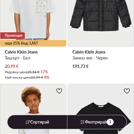
Промоция
още 25% Код: LAST
Calvin Klein Jeans
Calvin Klein Jeans
Тишърт · Бял
Зимно яке · Черен
Актуална цена
20,99
€
191,73
€
Редовна цена
25,56 €
-17%
Най-ниска цена
22,99 €
-8%
Сортирай
Филтрирай
1