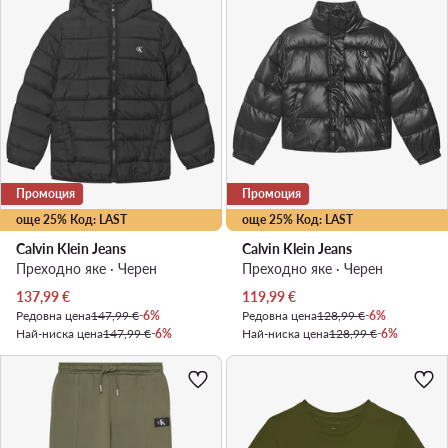
Промоция
Промоция
още 25% Код: LAST
още 25% Код: LAST
Calvin Klein Jeans
Calvin Klein Jeans
Преходно яке · Черен
Преходно яке · Черен
Актуална цена
Актуална цена
137,99
€
119,99
€
Редовна цена
147,99 €
-6%
Редовна цена
128,99 €
-6%
Най-ниска цена
147,99 €
-6%
Най-ниска цена
128,99 €
-6%