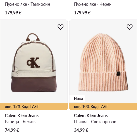
Пухено яке · Тъмносин
Пухено яке · Черен
179,99
€
179,99
€
Нови
още 15% Код: LAST
още 10% Код: LAST
Calvin Klein Jeans
Calvin Klein Jeans
Раница · Бежов
Шапка · Светлорозов
74,99
€
34,99
€