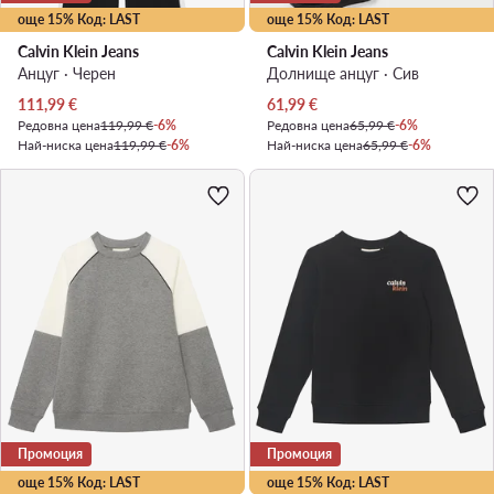
още 15% Код: LAST
още 15% Код: LAST
Calvin Klein Jeans
Calvin Klein Jeans
Анцуг · Черен
Долнище анцуг · Сив
Актуална цена
Актуална цена
111,99
€
61,99
€
Редовна цена
119,99 €
-6%
Редовна цена
65,99 €
-6%
Най-ниска цена
119,99 €
-6%
Най-ниска цена
65,99 €
-6%
Промоция
Промоция
още 15% Код: LAST
още 15% Код: LAST