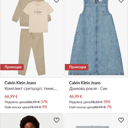
Промоция
Промоция
Calvin Klein Jeans
Calvin Klein Jeans
Комплект суитшърт, тениска и панталон · Бежов
Дънкова рокля · Син
Актуална цена
Актуална цена
66,99
€
46,99
€
Редовна цена
106,99 €
-37%
Редовна цена
78,23 €
-39%
Най-ниска цена
73,99 €
-9%
Най-ниска цена
50,99 €
-7%