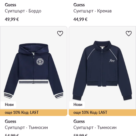
Guess
Guess
Суитшърт · Бордо
Суитшърт · Кремав
49,99
€
44,99
€
Нови
Нови
още 10% Код: LAST
още 10% Код: LAST
Guess
Guess
Суитшърт · Тъмносин
Суитшърт · Тъмносин
54,99
€
59,99
€