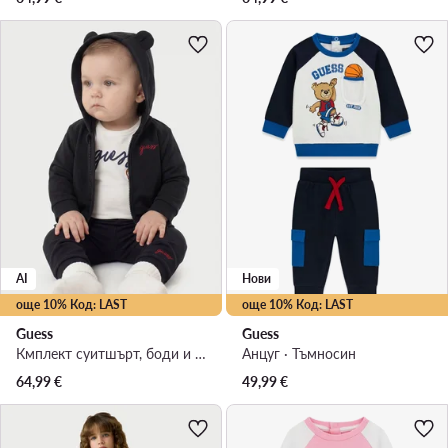
AI
Нови
още 10% Код: LAST
още 10% Код: LAST
Guess
Guess
Кмплект суитшърт, боди и спортни панталони · Тъмносин
Анцуг · Тъмносин
64,99
€
49,99
€