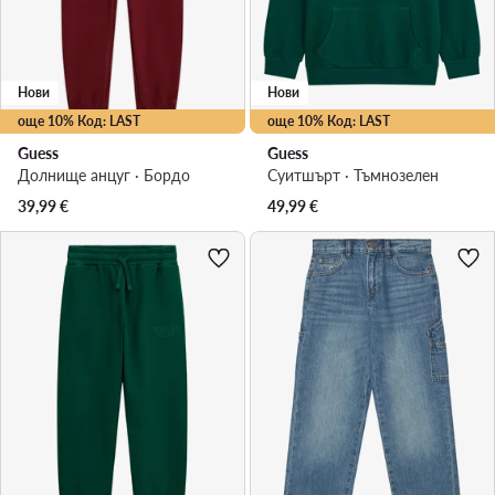
Нови
Нови
още 10% Код: LAST
още 10% Код: LAST
Guess
Guess
Долнище анцуг · Бордо
Суитшърт · Тъмнозелен
39,99
€
49,99
€