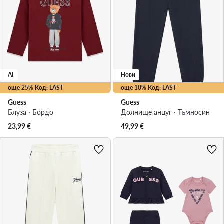
AI
Нови
още 25% Код: LAST
още 10% Код: LAST
Guess
Guess
Блуза · Бордо
Долнище анцуг · Тъмносин
23,99
€
49,99
€