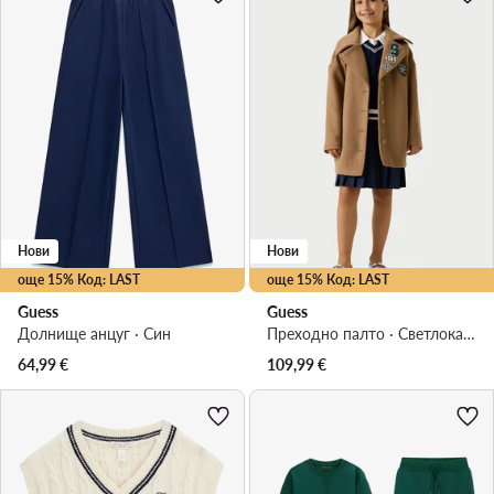
Нови
Нови
още 15% Код: LAST
още 15% Код: LAST
Guess
Guess
Долнище анцуг · Син
Преходно палто · Светлокафяв
64,99
€
109,99
€