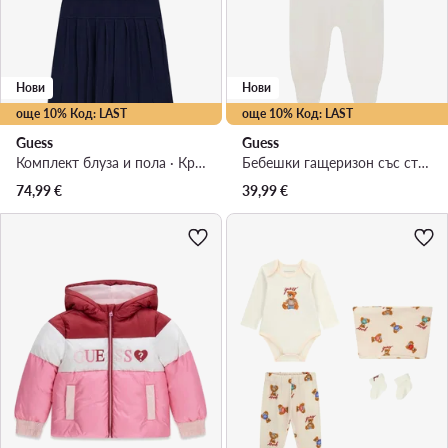
Нови
Нови
още 10% Код: LAST
още 10% Код: LAST
Guess
Guess
Комплект блуза и пола · Кремав
Бебешки гащеризон със стъпала · Кремав
74,99
€
39,99
€