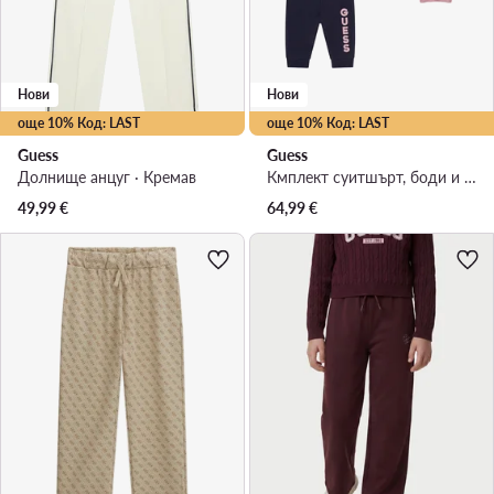
Нови
Нови
още 10% Код: LAST
още 10% Код: LAST
Guess
Guess
Долнище анцуг · Кремав
Кмплект суитшърт, боди и спортни панталони · Тъмносин
49,99
€
64,99
€