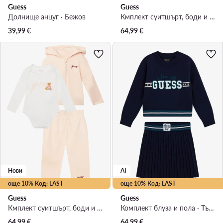
Guess
Guess
Долнище анцуг · Бежов
Кмплект суитшърт, боди и спортни панталони · Розов
39,99
€
64,99
€
Нови
AI
още 10% Код: LAST
още 10% Код: LAST
Guess
Guess
Кмплект суитшърт, боди и спортни панталони · Светлорозов
Комплект блуза и пола · Тъмносин
64,99
€
64,99
€