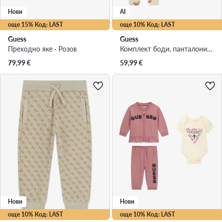
Нови
AI
още 15% Код: LAST
още 10% Код: LAST
Guess
Guess
Преходно яке · Розов
Комплект боди, панталони и чорапи · Кремав
79,99
€
59,99
€
Нови
Нови
още 10% Код: LAST
още 10% Код: LAST