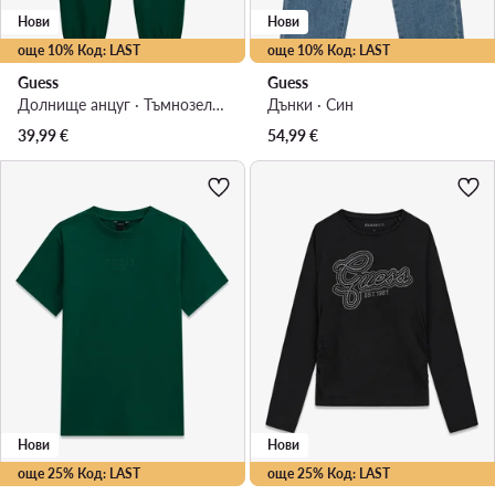
Нови
Нови
още 10% Код: LAST
още 10% Код: LAST
Guess
Guess
Долнище анцуг · Тъмнозелен
Дънки · Син
39,99
€
54,99
€
Нови
Нови
още 25% Код: LAST
още 25% Код: LAST