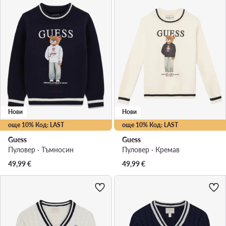
Нови
Нови
още 10% Код: LAST
още 10% Код: LAST
Guess
Guess
Пуловер · Тъмносин
Пуловер · Кремав
49,99
€
49,99
€