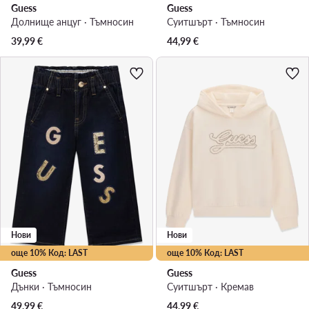
Guess
Guess
Долнище анцуг · Тъмносин
Суитшърт · Тъмносин
39,99
€
44,99
€
Нови
Нови
още 10% Код: LAST
още 10% Код: LAST
Guess
Guess
Дънки · Тъмносин
Суитшърт · Кремав
49,99
€
44,99
€