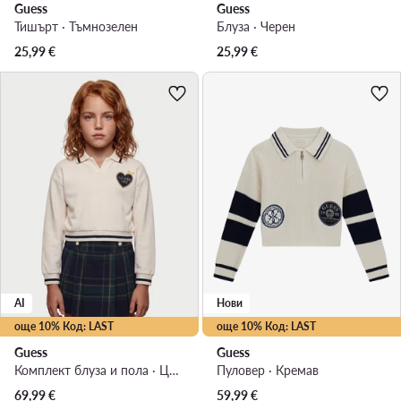
Guess
Guess
Тишърт · Тъмнозелен
Блуза · Черен
25,99
€
25,99
€
AI
Нови
още 10% Код: LAST
още 10% Код: LAST
Guess
Guess
Комплект блуза и пола · Цветен
Пуловер · Кремав
69,99
€
59,99
€