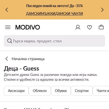
КЪМ ОСНОВНОТО СЪДЪРЖАНИЕ
КЪМ ТЪРСЕНЕ
Последен повей на лятото! До -35%
ДАМСКИ
МЪЖКИ
ДАМСКИ ЧАНТИ
Търси марка, продукт, стил
Начална страница
Деца - Guess
Детските дрехи Guess за различни поводи или игра навън.
Стилни и удобни,те са идеални за всички активности.
Аксесоари
Облекло
Обувки
Спортни
Чанти 