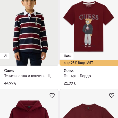
AI
Нови
още 25% Код: LAST
Guess
Guess
Тениска с яка и копчета · Цветен
Тишърт · Бордо
44,99
€
21,99
€