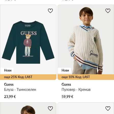
Нови
Нови
още 25% Код: LAST
още 10% Код: LAST
Guess
Guess
Блуза · Тъмнозелен
Пуловер · Кремав
23,99
€
59,99
€