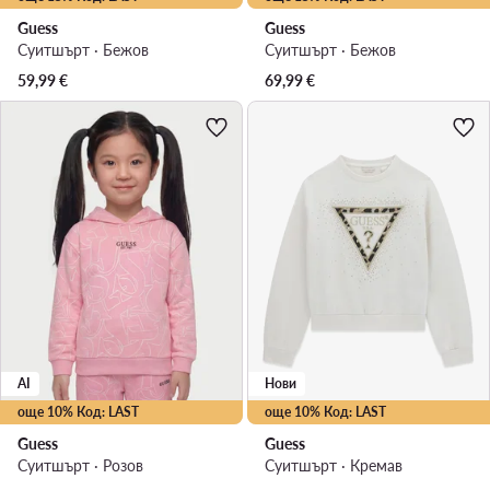
Guess
Guess
Суитшърт · Бежов
Суитшърт · Бежов
59,99
€
69,99
€
AI
Нови
още 10% Код: LAST
още 10% Код: LAST
Guess
Guess
Суитшърт · Розов
Суитшърт · Кремав