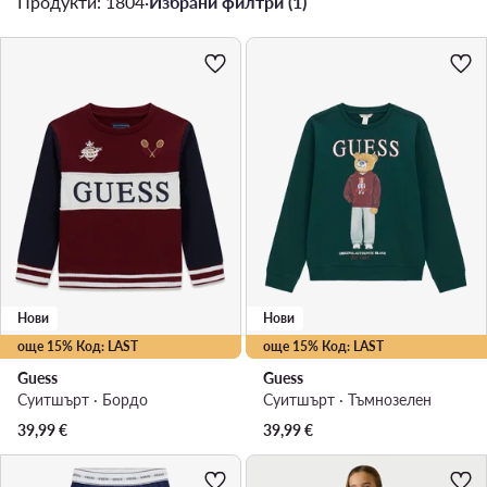
Продукти: 1804
·
Избрани филтри (1)
Нови
Нови
още 15% Код: LAST
още 15% Код: LAST
Guess
Guess
Суитшърт · Бордо
Суитшърт · Тъмнозелен
39,99
€
39,99
€