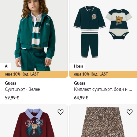
AI
Нови
още 10% Код: LAST
още 10% Код: LAST
Guess
Guess
Суитшърт · Зелен
Кмплект суитшърт, боди и спортни панталони · Тъмнозелен
59,99
€
64,99
€