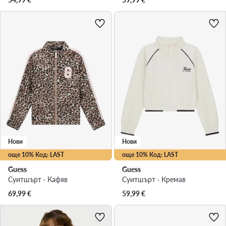
Нови
Нови
още 10% Код: LAST
още 10% Код: LAST
Guess
Guess
Суитшърт · Кафяв
Суитшърт · Кремав
69,99
€
59,99
€