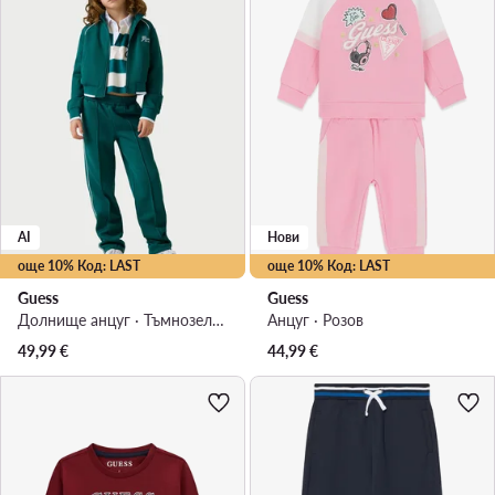
AI
Нови
още 10% Код: LAST
още 10% Код: LAST
Guess
Guess
Долнище анцуг · Тъмнозелен
Анцуг · Розов
49,99
€
44,99
€