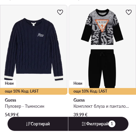
Нови
Нови
още 10% Код: LAST
още 10% Код: LAST
Guess
Guess
Пуловер · Тъмносин
Комплект блуза и панталон · Черен
54,99
€
39,99
€
Сортирай
Филтрирай
1