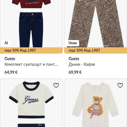
AI
Нови
още 10% Код: LAST
още 10% Код: LAST
Guess
Guess
Комплект суитшърт и панталон от плат · Цветен
Дънки · Кафяв
64,99
€
69,99
€