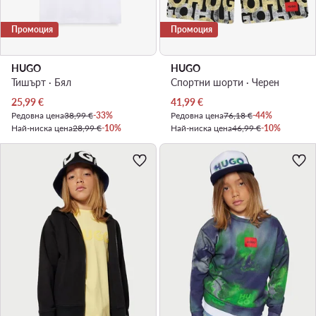
Промоция
Промоция
HUGO
HUGO
Тишърт · Бял
Спортни шорти · Черен
Актуална цена
Актуална цена
25,99
€
41,99
€
Редовна цена
38,99 €
-33%
Редовна цена
76,18 €
-44%
Най-ниска цена
28,99 €
-10%
Най-ниска цена
46,99 €
-10%