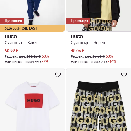
Промоция
Промоция
още 35% Код: LAST
HUGO
HUGO
Суитшърт · Каки
Суитшърт · Черен
Актуална цена
Актуална цена
50,99
€
48,06
€
Редовна цена
102,26 €
-50%
Редовна цена
96,63 €
-50%
Най-ниска цена
54,99 €
-7%
Най-ниска цена
56,24 €
-14%