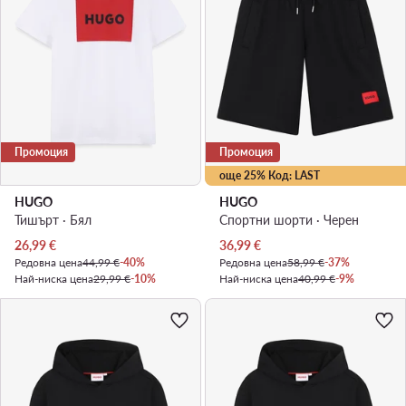
Промоция
Промоция
още 25% Код: LAST
HUGO
HUGO
Тишърт · Бял
Спортни шорти · Черен
Актуална цена
Актуална цена
26,99
€
36,99
€
Редовна цена
44,99 €
-40%
Редовна цена
58,99 €
-37%
Най-ниска цена
29,99 €
-10%
Най-ниска цена
40,99 €
-9%