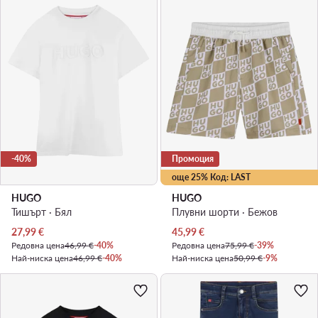
-40%
Промоция
още 25% Код: LAST
HUGO
HUGO
Тишърт · Бял
Плувни шорти · Бежов
Актуална цена
Актуална цена
27,99
€
45,99
€
Редовна цена
46,99 €
-40%
Редовна цена
75,99 €
-39%
Най-ниска цена
46,99 €
-40%
Най-ниска цена
50,99 €
-9%