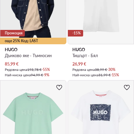
Промоция
-15%
още 25% Код: LAST
HUGO
HUGO
Дънково яке · Тъмносин
Тишърт · Бял
Актуална цена
Актуална цена
85,99
€
26,99
€
Редовна цена
193,78 €
-55%
Редовна цена
38,99 €
-30%
Най-ниска цена
94,99 €
-9%
Най-ниска цена
31,99 €
-15%