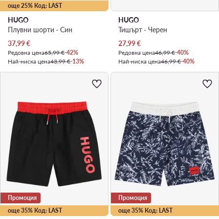
още 25% Код: LAST
HUGO
HUGO
Плувни шорти · Син
Тишърт · Черен
Актуална цена
Актуална цена
37,99
€
27,99
€
Редовна цена
65,99 €
-42%
Редовна цена
46,99 €
-40%
Най-ниска цена
43,99 €
-13%
Най-ниска цена
46,99 €
-40%
Промоция
Промоция
още 35% Код: LAST
още 35% Код: LAST