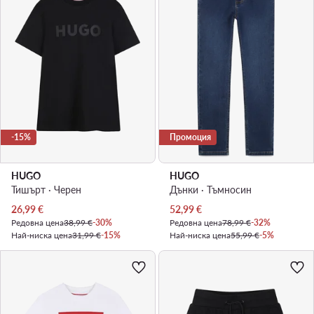
-15%
Промоция
HUGO
HUGO
Тишърт · Черен
Дънки · Тъмносин
Актуална цена
Актуална цена
26,99
€
52,99
€
Редовна цена
38,99 €
-30%
Редовна цена
78,99 €
-32%
Най-ниска цена
31,99 €
-15%
Най-ниска цена
55,99 €
-5%