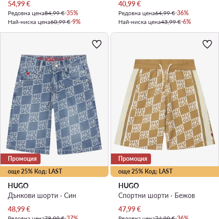
Актуална цена
Актуална цена
54,99
€
40,99
€
Редовна цена
84,99 €
-35%
Редовна цена
64,99 €
-36%
Най-ниска цена
60,99 €
-9%
Най-ниска цена
43,99 €
-6%
Промоция
Промоция
още 25% Код: LAST
още 25% Код: LAST
HUGO
HUGO
Дънкови шорти · Син
Спортни шорти · Бежов
Актуална цена
Актуална цена
48,99
€
47,99
€
Редовна цена
78,99 €
-37%
Редовна цена
74,99 €
-36%