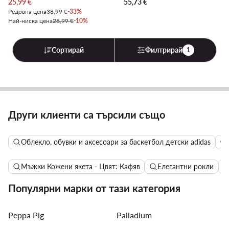
Актуална цена
25,99
€
55,73
€
Редовна цена
38,99 €
-33%
Най-ниска цена
28,99 €
-10%
Сортирай
Филтрирай
1
Други клиенти са търсили също
Облекло, обувки и аксесоари за баскетбол детски adidas
Мъжки Кожени якета - Цвят: Кафяв
Елегантни рокли
Популярни марки от тази категория
Peppa Pig
Palladium