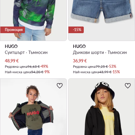
Промоция
-15%
HUGO
HUGO
Суитшърт · Тъмносин
Дънкови шорти · Тъмносин
Актуална цена
Актуална цена
48,99
€
36,99
€
Редовна цена
96,63 €
-49%
Редовна цена
79,25 €
-53%
Най-ниска цена
54,20 €
-9%
Най-ниска цена
43,99 €
-15%