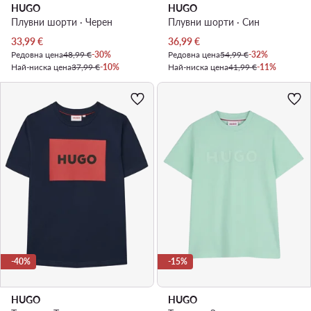
HUGO
HUGO
Плувни шорти · Черен
Плувни шорти · Син
Актуална цена
Актуална цена
33,99
€
36,99
€
Редовна цена
48,99 €
-30%
Редовна цена
54,99 €
-32%
Най-ниска цена
37,99 €
-10%
Най-ниска цена
41,99 €
-11%
-40%
-15%
HUGO
HUGO