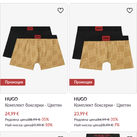
Промоция
Промоция
HUGO
HUGO
Комплект боксерки · Цветен
Комплект боксерки · Цветен
Актуална цена
Актуална цена
24,99
€
23,99
€
Редовна цена
38,99 €
-35%
Редовна цена
34,99 €
-31%
Най-ниска цена
27,99 €
-10%
Най-ниска цена
25,99 €
-7%