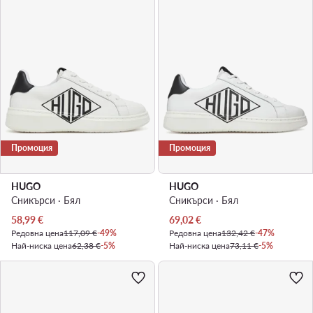
Промоция
Промоция
HUGO
HUGO
Сникърси · Бял
Сникърси · Бял
Актуална цена
Актуална цена
58,99
€
69,02
€
Редовна цена
117,09 €
-49%
Редовна цена
132,42 €
-47%
Най-ниска цена
62,38 €
-5%
Най-ниска цена
73,11 €
-5%