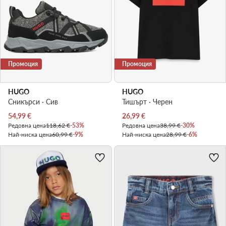
Промоция
Промоция
HUGO
HUGO
Сникърси · Сив
Тишърт · Черен
Актуална цена
Актуална цена
54,99
€
26,99
€
Редовна цена
118,62 €
-53%
Редовна цена
38,99 €
-30%
Най-ниска цена
60,99 €
-9%
Най-ниска цена
28,99 €
-6%