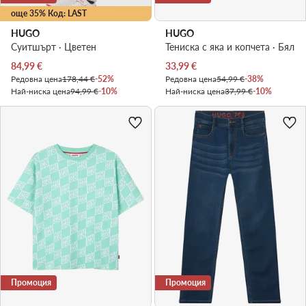
още 35% Код: LAST
HUGO
HUGO
Суитшърт · Цветен
Тениска с яка и копчета · Бял
Актуална цена
Актуална цена
84,99
€
33,99
€
Редовна цена
178,44 €
-52%
Редовна цена
54,99 €
-38%
Най-ниска цена
94,99 €
-10%
Най-ниска цена
37,99 €
-10%
Промоция
Промоция