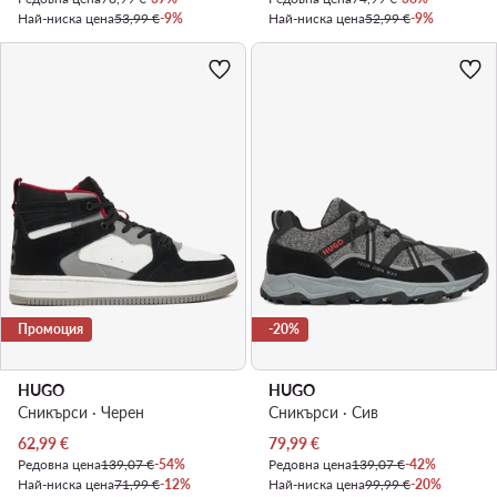
Най-ниска цена
53,99 €
-9%
Най-ниска цена
52,99 €
-9%
Промоция
-20%
HUGO
HUGO
Сникърси · Черен
Сникърси · Сив
Актуална цена
Актуална цена
62,99
€
79,99
€
Редовна цена
139,07 €
-54%
Редовна цена
139,07 €
-42%
Най-ниска цена
71,99 €
-12%
Най-ниска цена
99,99 €
-20%