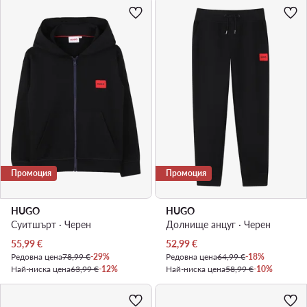
Промоция
Промоция
HUGO
HUGO
Суитшърт · Черен
Долнище анцуг · Черен
Актуална цена
Актуална цена
55,99
€
52,99
€
Редовна цена
78,99 €
-29%
Редовна цена
64,99 €
-18%
Най-ниска цена
63,99 €
-12%
Най-ниска цена
58,99 €
-10%