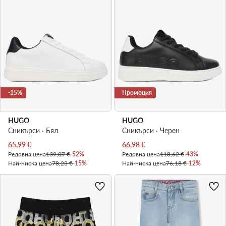
-15%
Промоция
HUGO
HUGO
Сникърси · Бял
Сникърси · Черен
Актуална цена
Актуална цена
65,99
€
66,98
€
Редовна цена
139,07 €
-52%
Редовна цена
118,62 €
-43%
Най-ниска цена
78,23 €
-15%
Най-ниска цена
76,18 €
-12%