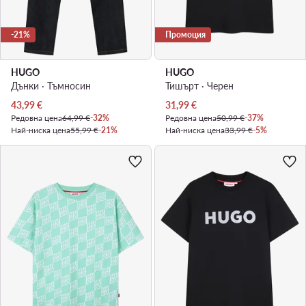
-21%
Промоция
HUGO
HUGO
Дънки · Тъмносин
Тишърт · Черен
Актуална цена
Актуална цена
43,99
€
31,99
€
Редовна цена
64,99 €
-32%
Редовна цена
50,99 €
-37%
Най-ниска цена
55,99 €
-21%
Най-ниска цена
33,99 €
-5%