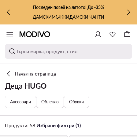
КЪМ ОСНОВНОТО СЪДЪРЖАНИЕ
КЪМ ТЪРСЕНЕ
Последен повей на лятото! До -35%
ДАМСКИ
МЪЖКИ
ДАМСКИ ЧАНТИ
Търси марка, продукт, стил
Начална страница
Деца HUGO
Аксесоари
Облекло
Обувки
Продукти: 58
·
Избрани филтри (1)