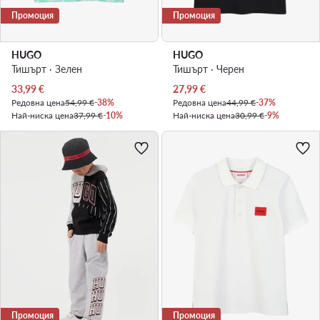
Промоция
Промоция
HUGO
HUGO
Тишърт · Зелен
Тишърт · Черен
Актуална цена
Актуална цена
33,99
€
27,99
€
Редовна цена
54,99 €
-38%
Редовна цена
44,99 €
-37%
Най-ниска цена
37,99 €
-10%
Най-ниска цена
30,99 €
-9%
Промоция
Промоция