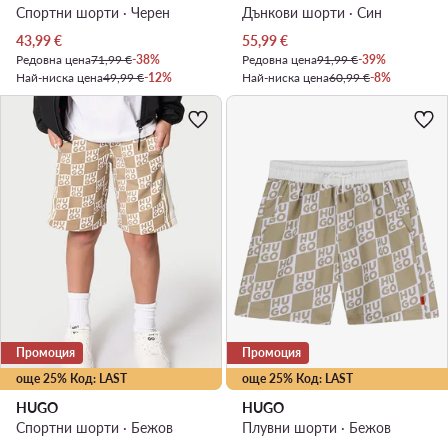
Спортни шорти · Черен
Дънкови шорти · Син
Актуална цена
Актуална цена
43,99
€
55,99
€
Редовна цена
71,99 €
-38%
Редовна цена
91,99 €
-39%
Най-ниска цена
49,99 €
-12%
Най-ниска цена
60,99 €
-8%
Промоция
Промоция
още 25% Код: LAST
още 25% Код: LAST
HUGO
HUGO
Спортни шорти · Бежов
Плувни шорти · Бежов