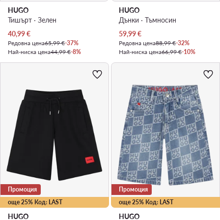
HUGO
HUGO
Тишърт · Зелен
Дънки · Тъмносин
Актуална цена
Актуална цена
40,99
€
59,99
€
Редовна цена
65,99 €
-37%
Редовна цена
88,99 €
-32%
Най-ниска цена
44,99 €
-8%
Най-ниска цена
66,99 €
-10%
Промоция
Промоция
още 25% Код: LAST
още 25% Код: LAST
HUGO
HUGO