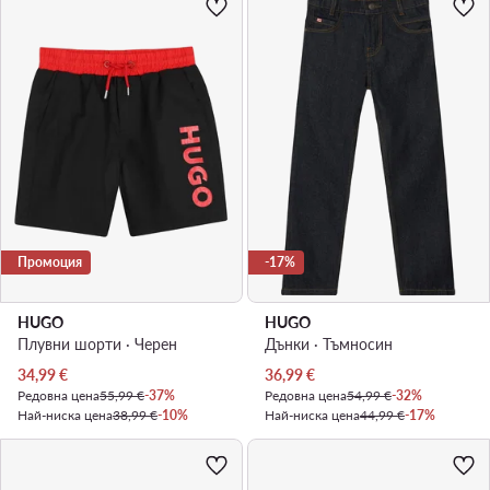
Промоция
-17%
HUGO
HUGO
Плувни шорти · Черен
Дънки · Тъмносин
Актуална цена
Актуална цена
34,99
€
36,99
€
Редовна цена
55,99 €
-37%
Редовна цена
54,99 €
-32%
Най-ниска цена
38,99 €
-10%
Най-ниска цена
44,99 €
-17%