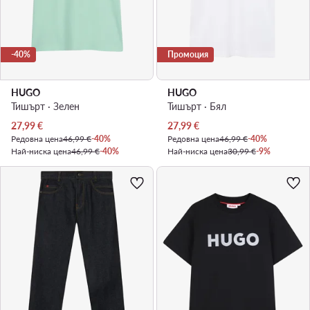
-40%
Промоция
HUGO
HUGO
Тишърт · Зелен
Тишърт · Бял
Актуална цена
Актуална цена
27,99
€
27,99
€
Редовна цена
46,99 €
-40%
Редовна цена
46,99 €
-40%
Най-ниска цена
46,99 €
-40%
Най-ниска цена
30,99 €
-9%