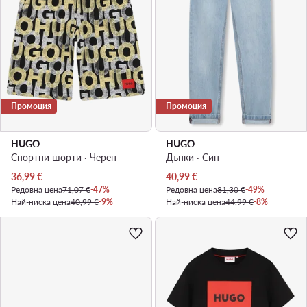
Промоция
Промоция
HUGO
HUGO
Спортни шорти · Черен
Дънки · Син
Актуална цена
Актуална цена
36,99
€
40,99
€
Редовна цена
71,07 €
-47%
Редовна цена
81,30 €
-49%
Най-ниска цена
40,99 €
-9%
Най-ниска цена
44,99 €
-8%