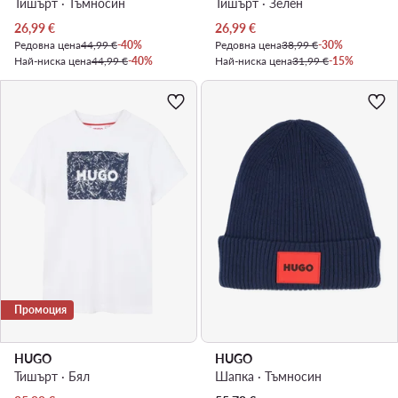
Тишърт · Тъмносин
Тишърт · Зелен
Актуална цена
Актуална цена
26,99
€
26,99
€
Редовна цена
44,99 €
-40%
Редовна цена
38,99 €
-30%
Най-ниска цена
44,99 €
-40%
Най-ниска цена
31,99 €
-15%
Промоция
HUGO
HUGO
Тишърт · Бял
Шапка · Тъмносин