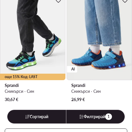
AI
още 15% Код: LAST
Sprandi
Sprandi
Сникърси · Син
Сникърси · Син
30,67
€
26,99
€
Сортирай
Филтрирай
1