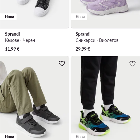
Нови
Нови
Sprandi
Sprandi
Кецове · Черен
Сникърси · Виолетов
11,99
€
29,99
€
Нови
Нови