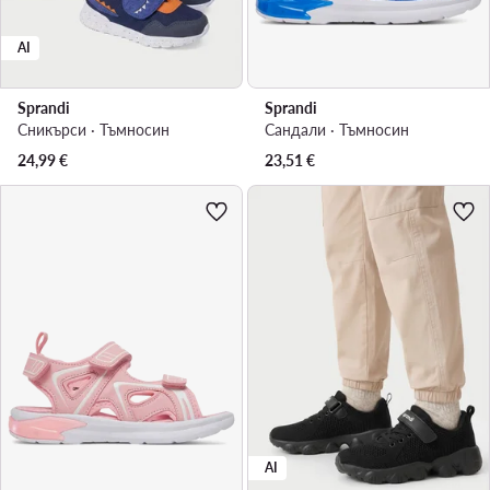
AI
Sprandi
Sprandi
Сникърси · Тъмносин
Сандали · Тъмносин
24,99
€
23,51
€
AI