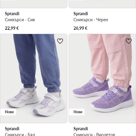
Sprandi
Sprandi
Сникърси · Сив
Сникърси · Черен
22,99
€
26,99
€
Нови
Нови
Sprandi
Sprandi
Сникърси · Бял
Сникърси · Виолетов