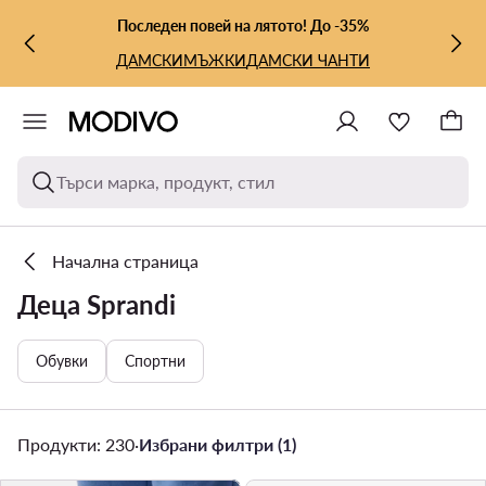
КЪМ ОСНОВНОТО СЪДЪРЖАНИЕ
КЪМ ТЪРСЕНЕ
Последен повей на лятото! До -35%
ДАМСКИ
МЪЖКИ
ДАМСКИ ЧАНТИ
Търси марка, продукт, стил
Начална страница
Деца Sprandi
Обувки
Спортни
Продукти: 230
·
Избрани филтри (1)