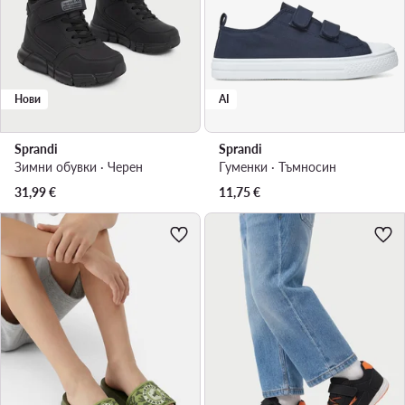
Нови
AI
Sprandi
Sprandi
Зимни обувки · Черен
Гуменки · Тъмносин
31,99
€
11,75
€