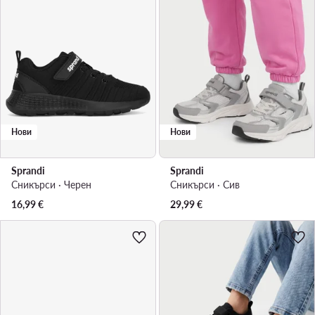
Нови
Нови
Sprandi
Sprandi
Сникърси · Черен
Сникърси · Сив
16,99
€
29,99
€