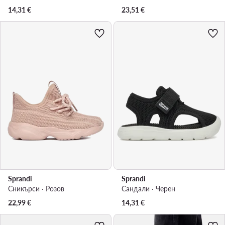
14,31
€
23,51
€
Sprandi
Sprandi
Сникърси · Розов
Сандали · Черен
22,99
€
14,31
€