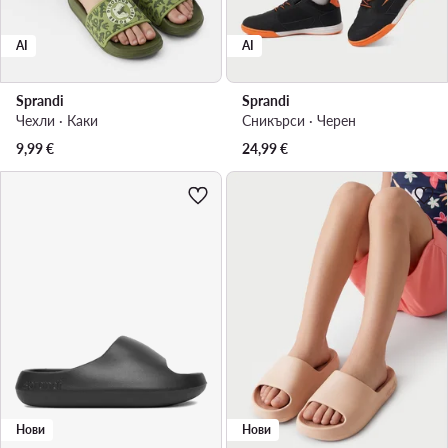
AI
AI
Sprandi
Sprandi
Чехли · Каки
Сникърси · Черен
9,99
€
24,99
€
Нови
Нови