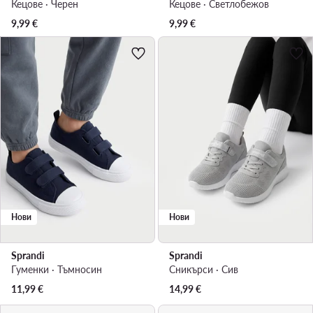
Кецове · Черен
Кецове · Светлобежов
9,99
€
9,99
€
Нови
Нови
Sprandi
Sprandi
Гуменки · Тъмносин
Сникърси · Сив
11,99
€
14,99
€