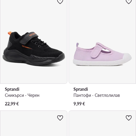
Sprandi
Sprandi
Сникърси · Черен
Пантофи · Светлолилав
22,99
€
9,99
€