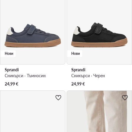
Нови
Нови
Sprandi
Sprandi
Сникърси · Тъмносин
Сникърси · Черен
24,99
€
24,99
€