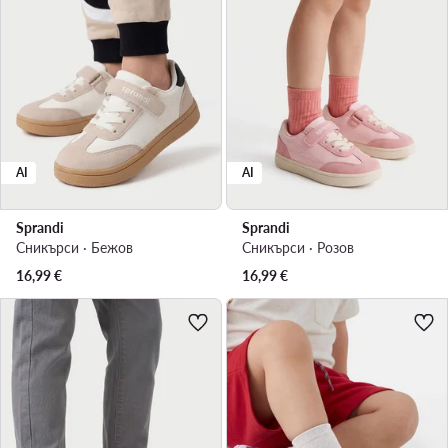
AI
AI
Sprandi
Sprandi
Сникърси · Бежов
Сникърси · Розов
16,99
€
16,99
€