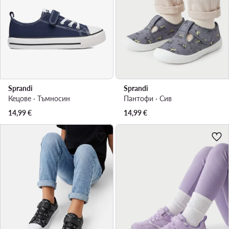
Sprandi
Sprandi
Кецове · Тъмносин
Пантофи · Сив
14,99
€
14,99
€