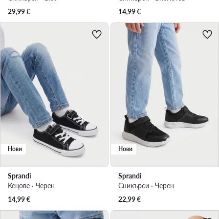
29,99
€
14,99
€
Нови
Нови
Sprandi
Sprandi
Кецове · Черен
Сникърси · Черен
14,99
€
22,99
€