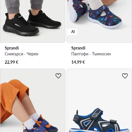
AI
Sprandi
Sprandi
Сникърси · Черен
Пантофи · Тъмносин
22,99
€
14,99
€