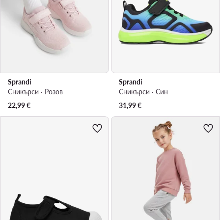
Sprandi
Sprandi
Сникърси · Розов
Сникърси · Син
22,99
€
31,99
€