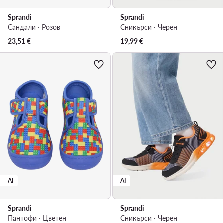
Sprandi
Sprandi
Сандали · Розов
Сникърси · Черен
23,51
€
19,99
€
AI
AI
Sprandi
Sprandi
Пантофи · Цветен
Сникърси · Черен