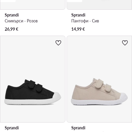
Sprandi
Sprandi
Сникърси · Розов
Пантофи · Сив
26,99
€
14,99
€
Sprandi
Sprandi