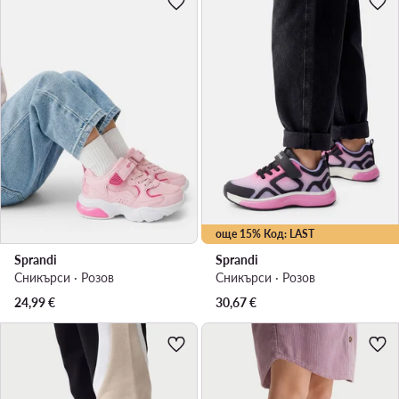
още 15% Код: LAST
Sprandi
Sprandi
Сникърси · Розов
Сникърси · Розов
24,99
€
30,67
€