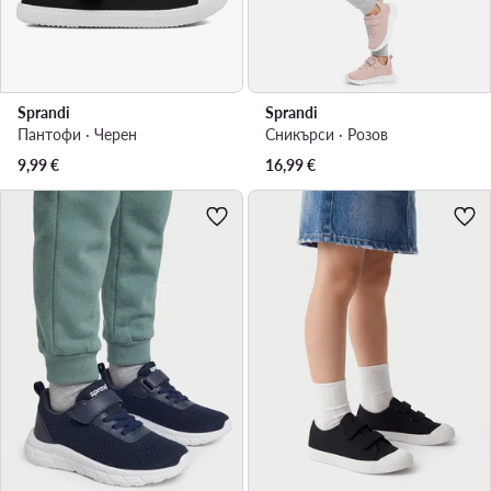
Sprandi
Sprandi
Пантофи · Черен
Сникърси · Розов
9,99
€
16,99
€