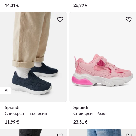
14,31
€
26,99
€
AI
Sprandi
Sprandi
Сникърси · Тъмносин
Сникърси · Розов
11,99
€
23,51
€