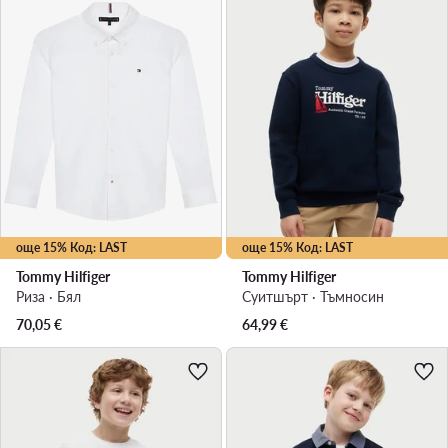
още 15% Код: LAST
още 15% Код: LAST
Tommy Hilfiger
Tommy Hilfiger
Риза · Бял
Суитшърт · Тъмносин
70,05
€
64,99
€