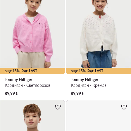
още 15% Код: LAST
още 15% Код: LAST
Tommy Hilfiger
Tommy Hilfiger
Кардиган · Светлорозов
Кардиган · Кремав
89,99
€
89,99
€