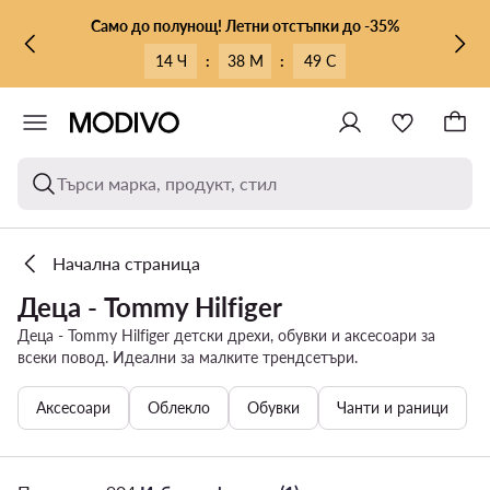
КЪМ ОСНОВНОТО СЪДЪРЖАНИЕ
КЪМ ТЪРСЕНЕ
Само до полунощ! Летни отстъпки до -35%
14 Ч
:
38 М
:
48 С
Търси марка, продукт, стил
Начална страница
Деца - Tommy Hilfiger
Деца - Tommy Hilfiger детски дрехи, обувки и аксесоари за
всеки повод. Идеални за малките трендсетъри.
Аксесоари
Облекло
Обувки
Чанти и раници