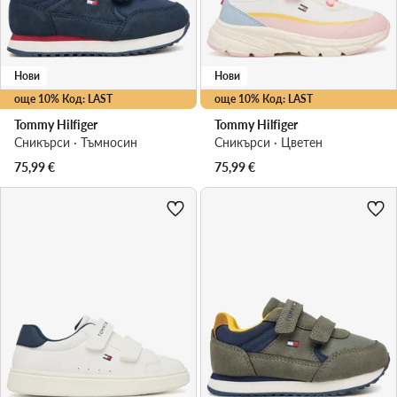
Нови
Нови
още 10% Код: LAST
още 10% Код: LAST
Tommy Hilfiger
Tommy Hilfiger
Сникърси · Тъмносин
Сникърси · Цветен
75,99
€
75,99
€