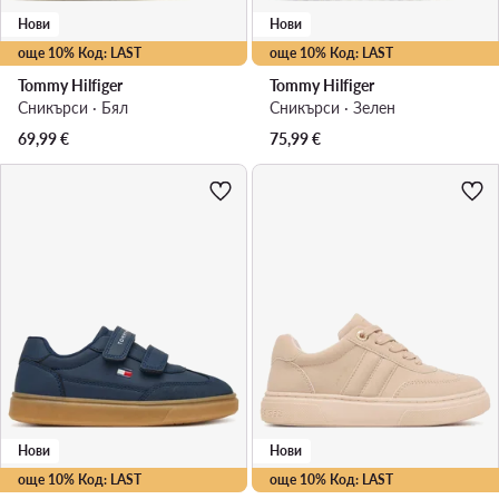
Нови
Нови
още 10% Код: LAST
още 10% Код: LAST
Tommy Hilfiger
Tommy Hilfiger
Сникърси · Бял
Сникърси · Зелен
69,99
€
75,99
€
Нови
Нови
още 10% Код: LAST
още 10% Код: LAST