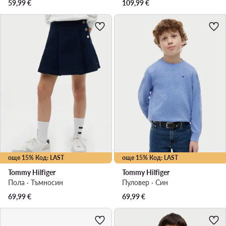
59,99
€
109,99
€
още 15% Код: LAST
още 15% Код: LAST
Tommy Hilfiger
Tommy Hilfiger
Пола · Тъмносин
Пуловер · Син
69,99
€
69,99
€