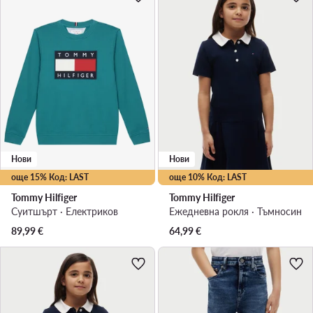
Нови
Нови
още 15% Код: LAST
още 10% Код: LAST
Tommy Hilfiger
Tommy Hilfiger
Суитшърт · Електриков
Ежедневна рокля · Тъмносин
89,99
€
64,99
€