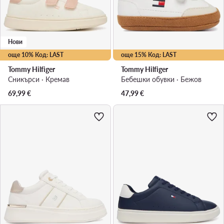
Нови
още 10% Код: LAST
още 15% Код: LAST
Tommy Hilfiger
Tommy Hilfiger
Сникърси · Кремав
Бебешки обувки · Бежов
69,99
€
47,99
€