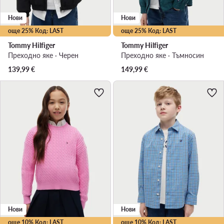
Нови
Нови
още 25% Код: LAST
още 25% Код: LAST
Tommy Hilfiger
Tommy Hilfiger
Преходно яке · Черен
Преходно яке · Тъмносин
139,99
€
149,99
€
Нови
Нови
още 10% Код: LAST
още 10% Код: LAST