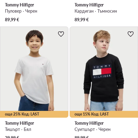
Tommy Hilfiger
Tommy Hilfiger
Пуловер · Черен
Кардиган · Тъмносин
89,99
€
89,99
€
още 25% Код: LAST
още 15% Код: LAST
Tommy Hilfiger
Tommy Hilfiger
Тишърт · Бял
Суитшърт · Черен
29,99
€
89,99
€