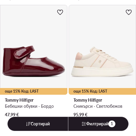
още 15% Код: LAST
още 15% Код: LAST
Tommy Hilfiger
Tommy Hilfiger
Бебешки обувки · Бордо
Сникърси · Светлобежов
47,99
€
95,99
€
Сортирай
Филтрирай
1