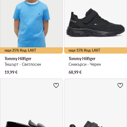
още 25% Код: LAST
още 15% Код: LAST
Tommy Hilfiger
Tommy Hilfiger
Тишърт · Светлосин
Сникърси · Черен
19,99
€
68,99
€