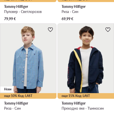
Tommy Hilfiger
Tommy Hilfiger
Пуловер · Светлорозов
Риза · Син
79,99
€
69,99
€
Нови
още 10% Код: LAST
още 15% Код: LAST
Tommy Hilfiger
Tommy Hilfiger
Риза · Син
Преходно яке · Тъмносин