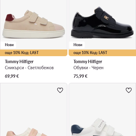
Нови
Нови
още 10% Код: LAST
още 10% Код: LAST
Tommy Hilfiger
Tommy Hilfiger
Сникърси · Светлобежов
Обувки · Черен
69,99
€
75,99
€