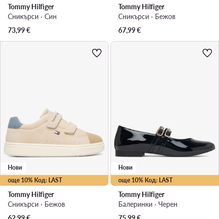
Tommy Hilfiger
Tommy Hilfiger
Сникърси · Син
Сникърси · Бежов
73,99
€
67,99
€
Нови
Нови
още 10% Код: LAST
още 10% Код: LAST
Tommy Hilfiger
Tommy Hilfiger
Сникърси · Бежов
Балеринки · Черен
62,99
€
75,99
€