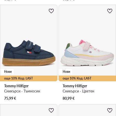
Нови
Нови
още 10% Код: LAST
още 10% Код: LAST
Tommy Hilfiger
Tommy Hilfiger
Сникърси · Тъмносин
Сникърси · Цветен
75,99
€
80,99
€