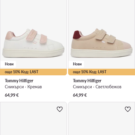
Нови
Нови
още 10% Код: LAST
още 10% Код: LAST
Tommy Hilfiger
Tommy Hilfiger
Сникърси · Кремав
Сникърси · Светлобежов
64,99
€
64,99
€