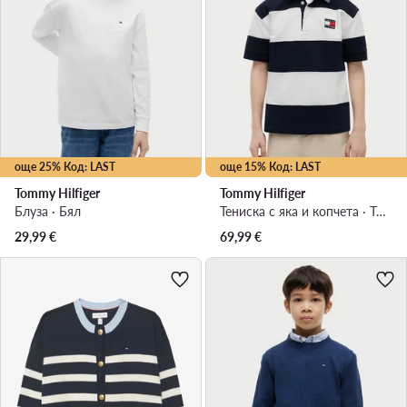
още 25% Код: LAST
още 15% Код: LAST
Tommy Hilfiger
Tommy Hilfiger
Блуза · Бял
Тениска с яка и копчета · Тъмносин
29,99
€
69,99
€