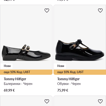
Нови
Нови
още 10% Код: LAST
още 10% Код: LAST
Tommy Hilfiger
Tommy Hilfiger
Балеринки · Черен
Обувки · Черен
69,99
€
75,99
€