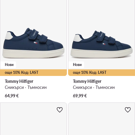
Нови
Нови
още 10% Код: LAST
още 10% Код: LAST
Tommy Hilfiger
Tommy Hilfiger
Сникърси · Тъмносин
Сникърси · Тъмносин
64,99
€
69,99
€