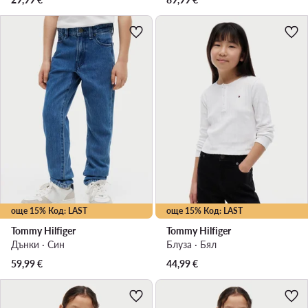
още 15% Код: LAST
още 15% Код: LAST
Tommy Hilfiger
Tommy Hilfiger
Дънки · Син
Блуза · Бял
59,99
€
44,99
€