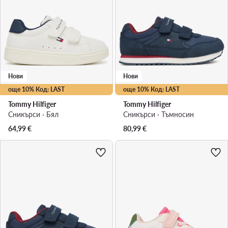
Нови
Нови
още 10% Код: LAST
още 10% Код: LAST
Tommy Hilfiger
Tommy Hilfiger
Сникърси · Бял
Сникърси · Тъмносин
64,99
€
80,99
€