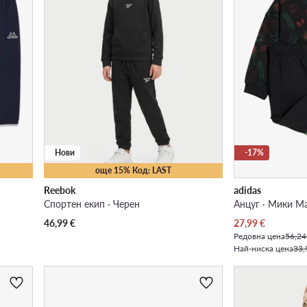
Нови
-17%
още 15% Код: LAST
Reebok
adidas
Спортен екип · Черен
Анцуг · Мики Ма
Актуална цена
46,99
€
27,99
€
Редовна цена
56,24
Най-ниска цена
33,