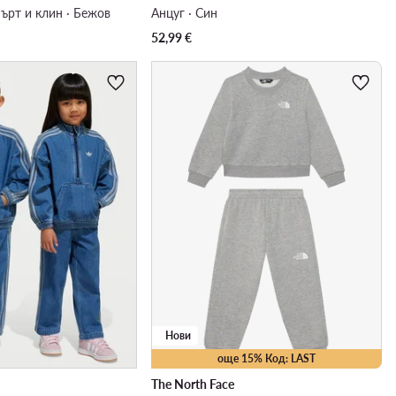
ърт и клин · Бежов
Анцуг · Син
52,99
€
Нови
още 15% Код: LAST
The North Face