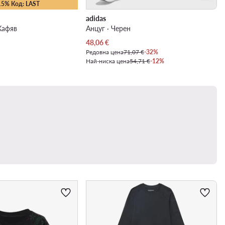
15% Код: LAST
adidas
Кафяв
Анцуг · Черен
Актуална цена
48,06
€
Редовна цена
71,07 €
-32%
Най-ниска цена
54,71 €
-12%