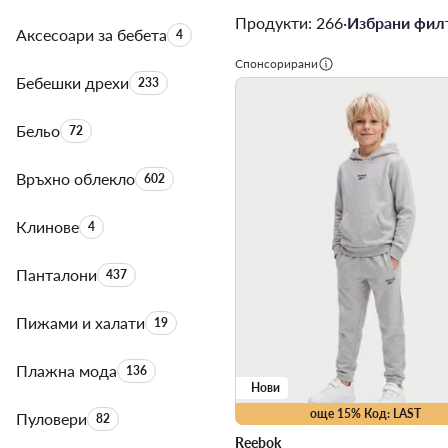
Продукти: 266
·
Избрани филт
Аксесоари за бебета
Брой на продуктите:
4
Спонсорирани
Бебешки дрехи
Брой на продуктите:
233
Бельо
Брой на продуктите:
72
Връхно облекло
Брой на продуктите:
602
Клинове
Брой на продуктите:
4
Панталони
Брой на продуктите:
437
Пижами и халати
Брой на продуктите:
19
Плажна мода
Брой на продуктите:
136
Нови
още 15% Код: LAST
Пуловери
Брой на продуктите:
82
Reebok