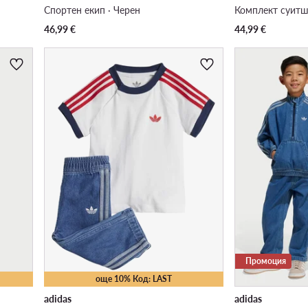
Спортен екип · Черен
Комплект суитш
46,99
€
44,99
€
Промоция
още 10% Код: LAST
adidas
adidas