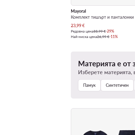
Mayoral
Актуална цена
23,99
€
Редовна цена
33,99 €
-29%
Най-ниска цена
26,99 €
-11%
Материята е от 
Изберете материята, 
Памук
Синтетичен