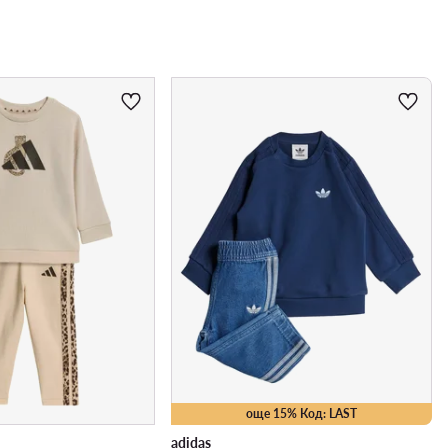
още 15% Код: LAST
adidas