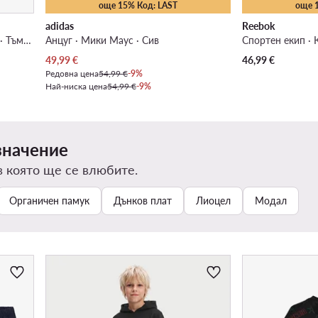
още 15% Код: LAST
още 
adidas
Reebok
Комплект тишърт и панталонки · Тъмносин
Анцуг · Мики Маус · Сив
Спортен екип · 
Актуална цена
49,99
€
46,99
€
Редовна цена
54,99 €
-9%
Най-ниска цена
54,99 €
-9%
значение
в която ще се влюбите.
Органичен памук
Дънков плат
Лиоцел
Модал