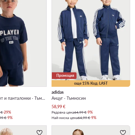
Промоция
още 15% Код: LAST
adidas
Комплект тишърт и панталонки · Тъмносин
Анцуг · Тъмносин
Актуална цена
58,99
€
 €
-29%
Редовна цена
64,99 €
-9%
99 €
-9%
Най-ниска цена
64,99 €
-9%