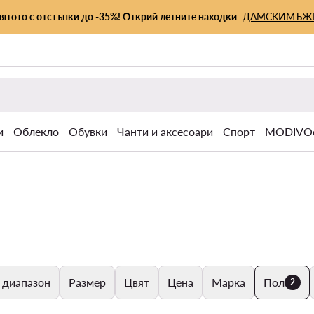
лятото с отстъпки до -35%! Открий летните находки
ДАМСКИ
МЪЖ
и
Облекло
Обувки
Чанти и аксесоари
Спорт
MODIVOc
 диапазон
Размер
Цвят
Цена
Марка
Пол
2