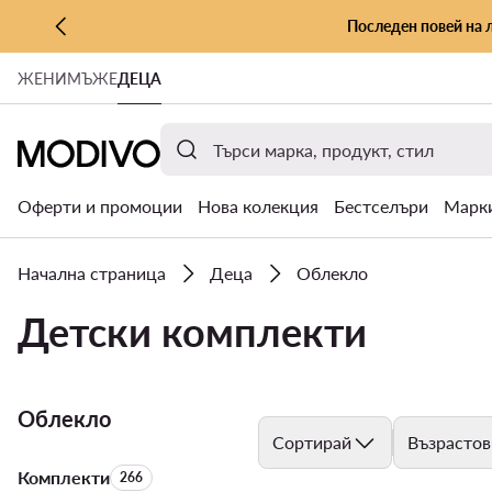
Последен повей на 
КЪМ ОСНОВНОТО СЪДЪРЖАНИЕ
ЖЕНИ
МЪЖЕ
ДЕЦА
КЪМ ТЪРСЕНЕ
Оферти и промоции
Нова колекция
Бестселъри
Марк
Начална страница
Деца
Облекло
Детски комплекти
Облекло
Сортирай
Възрастов
Комплекти
Брой на продуктите:
266