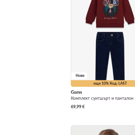
Нови
още 10% Код: LAST
Guess
69,99
€