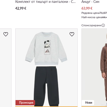
Комплект от тишърт и панталони · Син
Анцуг · Син
Актуална цена
42,99
€
63,99
€
Редовна цена
71,07
Най-ниска цена
66,
Спонсорирани
Промоция
Нови