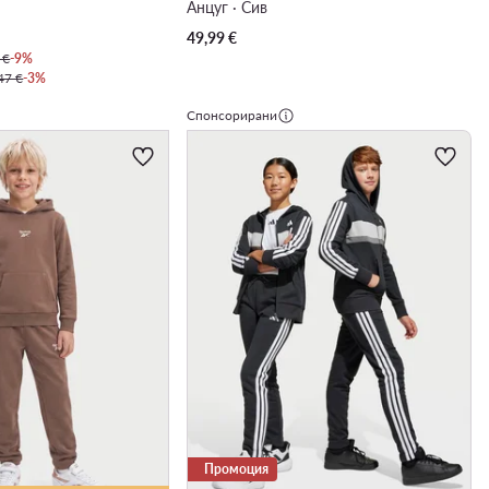
Анцуг · Сив
49,99
€
 €
-9%
47 €
-3%
Спонсорирани
Промоция