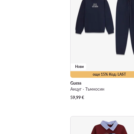
Нови
още 15% Код: LAST
Guess
Анцуг · Тъмносин
59,99
€