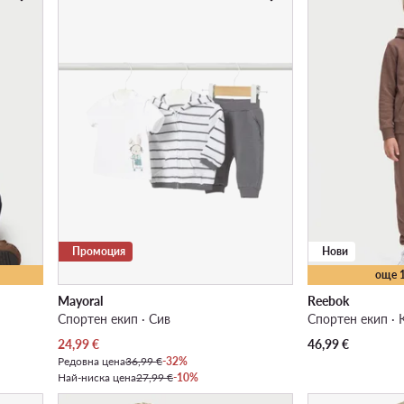
Промоция
Нови
още 
Mayoral
Reebok
Спортен екип · Сив
Спортен екип · 
Актуална цена
24,99
€
46,99
€
Редовна цена
36,99 €
-32%
Най-ниска цена
27,99 €
-10%