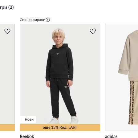
ри (2)
Спонсорирани
Нови
още 15% Код: LAST
Reebok
adidas