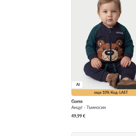
AI
още 10% Код: LAST
Guess
Анцуг · Тъмносин
49,99
€