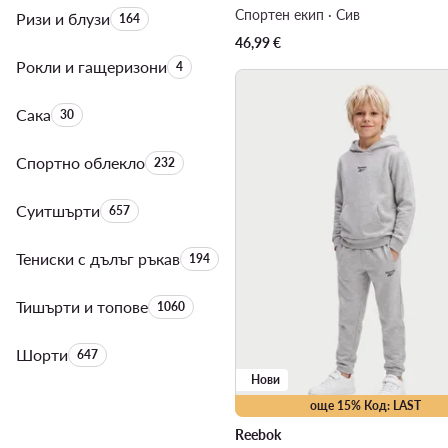
Спортен екип · Сив
Ризи и блузи
Брой на продуктите:
164
46,99
€
Рокли и гащеризони
Брой на продуктите:
4
Сака
Брой на продуктите:
30
Спортно облекло
Брой на продуктите:
232
Суитшърти
Брой на продуктите:
657
Тениски с дълъг ръкав
Брой на продуктите:
194
Тишърти и топове
Брой на продуктите:
1060
Шорти
Брой на продуктите:
647
Нови
още 15% Код: LAST
Reebok