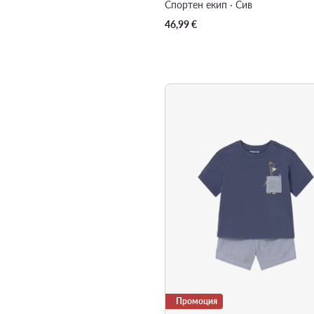
Спортен екип · Сив
46,99
€
Промоция