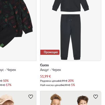
Промоция
Guess
ус · Черен
Анцуг · Черен
Актуална цена
51,99
€
 €
-50%
Редовна цена
64,99 €
-20%
99 €
-17%
Най-ниска цена
54,99 €
-5%