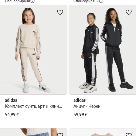
Спонсорирани
Спонсорирани
adidas
adidas
Комплект суитшърт и клин · Бежов
Анцуг · Черен
54,99
€
59,99
€