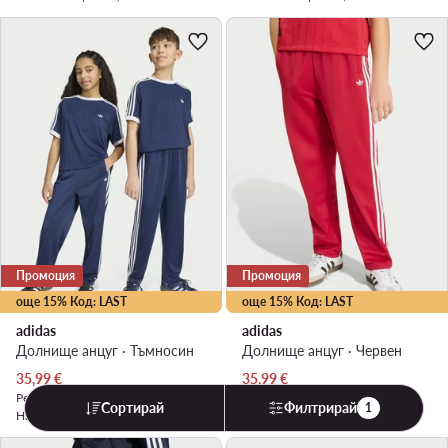
Промоция
Промоция
още 15% Код: LAST
още 15% Код: LAST
adidas
adidas
Долнище анцуг · Тъмносин
Долнище анцуг · Червен
Актуална цена
Актуална цена
35,99
€
35,99
€
Редовна цена
39,99 €
-10%
Редовна цена
39,99 €
-10%
Сортирай
Филтрирай
1
Най-ниска цена
39,99 €
-10%
Най-ниска цена
39,99 €
-10%