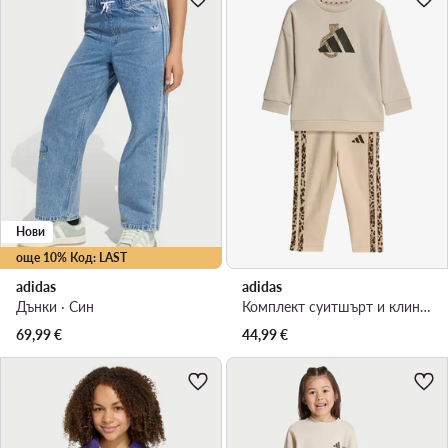
Нови
още 10% Код: LAST
adidas
adidas
Дънки · Син
Комплект суитшърт и клин · Бежов
69,99
€
44,99
€