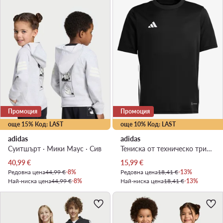
Промоция
Промоция
още 15% Код: LAST
още 10% Код: LAST
adidas
adidas
Суитшърт · Мики Маус · Сив
Тениска от техническо трико · Черен
Актуална цена
Актуална цена
40,99
€
15,99
€
Редовна цена
44,99 €
-8%
Редовна цена
18,41 €
-13%
Най-ниска цена
44,99 €
-8%
Най-ниска цена
18,41 €
-13%