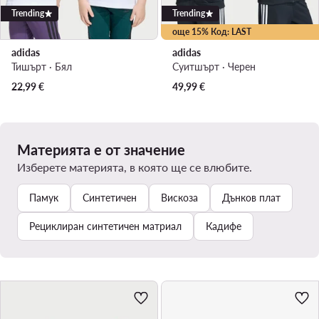
Trending
Trending
още 15% Код: LAST
adidas
adidas
Тишърт · Бял
Суитшърт · Черен
22,99
€
49,99
€
Материята е от значение
Изберете материята, в която ще се влюбите.
Памук
Синтетичен
Вискоза
Дънков плат
Рециклиран синтетичен матриал
Кадифе