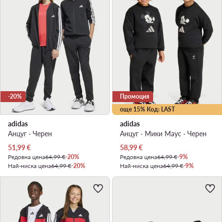
-20%
Промоция
още 15% Код: LAST
adidas
adidas
Анцуг · Черен
Анцуг · Мики Маус · Черен
Актуална цена
Актуална цена
51,99
€
58,99
€
Редовна цена
64,99 €
-20%
Редовна цена
64,99 €
-9%
Най-ниска цена
64,99 €
-20%
Най-ниска цена
64,99 €
-9%