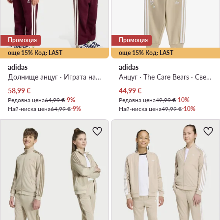
Промоция
Промоция
още 15% Код: LAST
още 15% Код: LAST
adidas
adidas
Долнище анцуг · Играта на играчките · Бордо
Анцуг · The Care Bears · Светлобежов
Актуална цена
Актуална цена
58,99
€
44,99
€
Редовна цена
64,99 €
-9%
Редовна цена
49,99 €
-10%
Най-ниска цена
64,99 €
-9%
Най-ниска цена
49,99 €
-10%