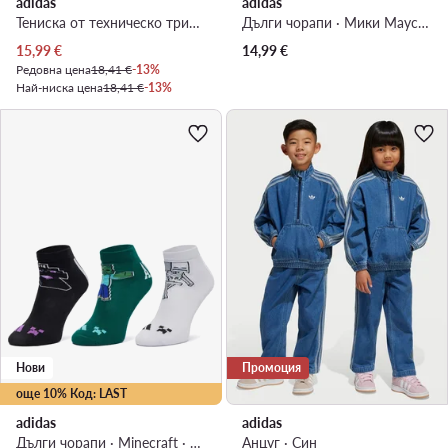
adidas
adidas
Тениска от техническо трико · Бял
Дълги чорапи · Мики Маус · Цветен
Актуална цена
15,99
€
14,99
€
Редовна цена
18,41 €
-13%
Най-ниска цена
18,41 €
-13%
Нови
Промоция
още 10% Код: LAST
adidas
adidas
Дълги чорапи · Minecraft · Цветен
Анцуг · Син