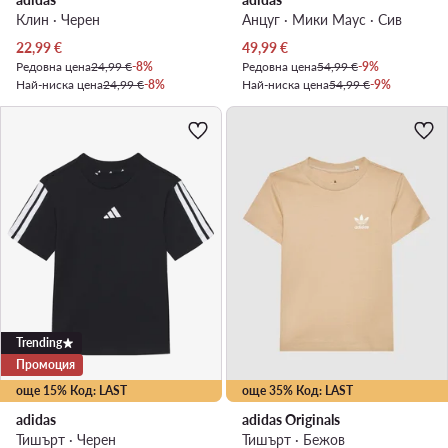
Клин · Черен
Анцуг · Мики Маус · Сив
Актуална цена
Актуална цена
22,99
€
49,99
€
Редовна цена
24,99 €
-8%
Редовна цена
54,99 €
-9%
Най-ниска цена
24,99 €
-8%
Най-ниска цена
54,99 €
-9%
Trending
Промоция
още 15% Код: LAST
още 35% Код: LAST
adidas
adidas Originals
Тишърт · Черен
Тишърт · Бежов