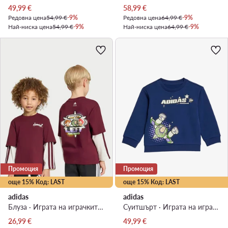
Актуална цена
Актуална цена
49,99
€
58,99
€
Редовна цена
54,99 €
-9%
Редовна цена
64,99 €
-9%
Най-ниска цена
54,99 €
-9%
Най-ниска цена
64,99 €
-9%
Промоция
Промоция
още 15% Код: LAST
още 15% Код: LAST
adidas
adidas
Блуза · Играта на играчките · Бордо
Суитшърт · Играта на играчките · Тъмносин
Актуална цена
Актуална цена
26,99
€
49,99
€