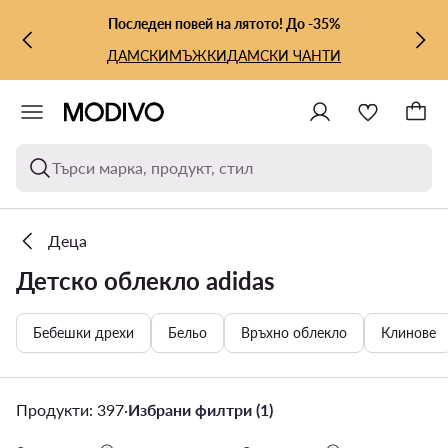
КЪМ ОСНОВНОТО СЪДЪРЖАНИЕ
КЪМ ТЪРСЕНЕ
Последен повей на лятото! До -35%
ДАМСКИ
МЪЖКИ
ДАМСКИ ЧАНТИ
Търси марка, продукт, стил
Деца
Детско облекло adidas
Бебешки дрехи
Бельо
Връхно облекло
Клинове
Продукти: 397
·
Избрани филтри (1)