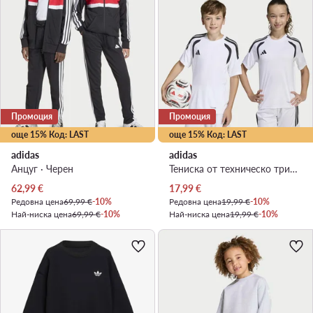
Промоция
Промоция
още 15% Код: LAST
още 15% Код: LAST
adidas
adidas
Анцуг · Черен
Тениска от техническо трико · Бял
Актуална цена
Актуална цена
62,99
€
17,99
€
Редовна цена
69,99 €
-10%
Редовна цена
19,99 €
-10%
Най-ниска цена
69,99 €
-10%
Най-ниска цена
19,99 €
-10%