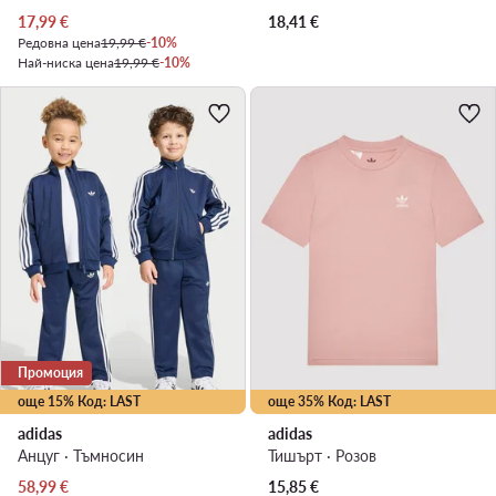
Актуална цена
17,99
€
18,41
€
Редовна цена
19,99 €
-10%
Най-ниска цена
19,99 €
-10%
Промоция
още 15% Код: LAST
още 35% Код: LAST
adidas
adidas
Анцуг · Тъмносин
Тишърт · Розов
Актуална цена
58,99
€
15,85
€