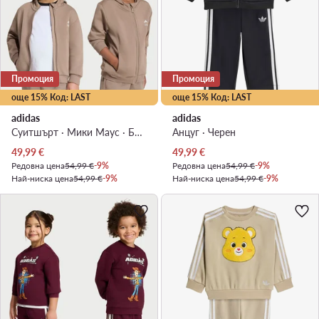
Промоция
Промоция
още 15% Код: LAST
още 15% Код: LAST
adidas
adidas
Суитшърт · Мики Маус · Бежов
Анцуг · Черен
Актуална цена
Актуална цена
49,99
€
49,99
€
Редовна цена
54,99 €
-9%
Редовна цена
54,99 €
-9%
Най-ниска цена
54,99 €
-9%
Най-ниска цена
54,99 €
-9%