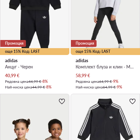
Промоция
Промоция
още 15% Код: LAST
още 15% Код: LAST
adidas
adidas
Анцуг · Черен
Комплект блуза и клин · Мини Маус · Сив
Актуална цена
Актуална цена
40,99
€
58,99
€
Редовна цена
44,99 €
-8%
Редовна цена
64,99 €
-9%
Най-ниска цена
44,99 €
-8%
Най-ниска цена
64,99 €
-9%