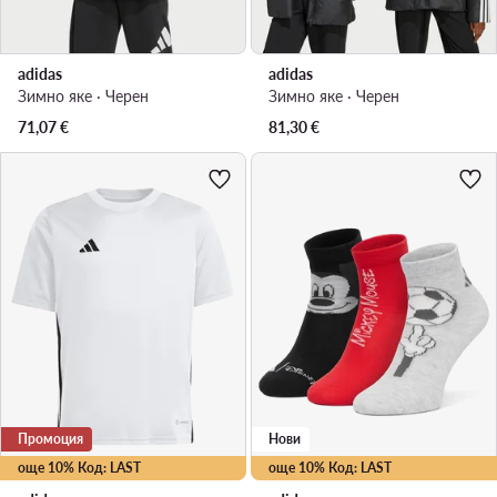
adidas
adidas
Зимно яке · Черен
Зимно яке · Черен
71,07
€
81,30
€
Промоция
Нови
още 10% Код: LAST
още 10% Код: LAST