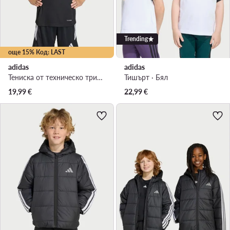
Trending
още 15% Код: LAST
adidas
adidas
Тениска от техническо трико · Черен
Тишърт · Бял
19,99
€
22,99
€