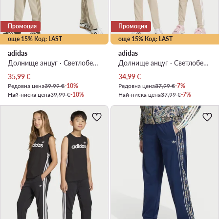
Промоция
Промоция
още 15% Код: LAST
още 15% Код: LAST
adidas
adidas
Долнище анцуг · Светлобежов
Долнище анцуг · Светлобежов
Актуална цена
Актуална цена
35,99
€
34,99
€
Редовна цена
39,99 €
-10%
Редовна цена
37,99 €
-7%
Най-ниска цена
39,99 €
-10%
Най-ниска цена
37,99 €
-7%