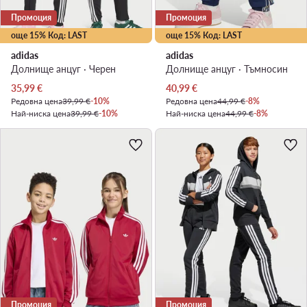
Промоция
Промоция
още 15% Код: LAST
още 15% Код: LAST
adidas
adidas
Долнище анцуг · Черен
Долнище анцуг · Тъмносин
Актуална цена
Актуална цена
35,99
€
40,99
€
Редовна цена
39,99 €
-10%
Редовна цена
44,99 €
-8%
Най-ниска цена
39,99 €
-10%
Най-ниска цена
44,99 €
-8%
Промоция
Промоция