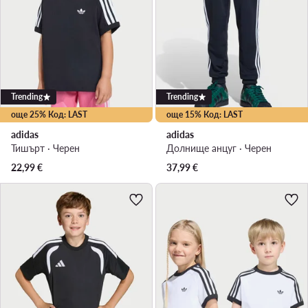
Trending
Trending
още 25% Код: LAST
още 15% Код: LAST
adidas
adidas
Тишърт · Черен
Долнище анцуг · Черен
22,99
€
37,99
€