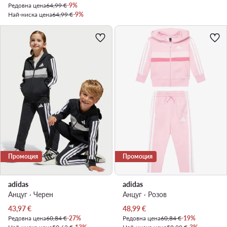
Редовна цена
64,99 €
-9%
Най-ниска цена
64,99 €
-9%
Промоция
Промоция
adidas
adidas
Анцуг · Черен
Анцуг · Розов
Актуална цена
Актуална цена
43,97
€
48,99
€
Редовна цена
60,84 €
-27%
Редовна цена
60,84 €
-19%