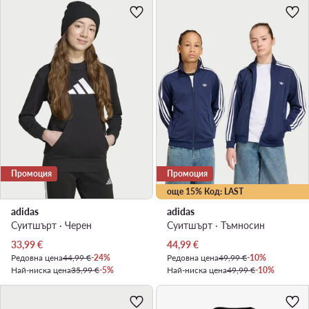
Промоция
Промоция
още 15% Код: LAST
adidas
adidas
Суитшърт · Черен
Суитшърт · Тъмносин
Актуална цена
Актуална цена
33,99
€
44,99
€
Редовна цена
44,99 €
-24%
Редовна цена
49,99 €
-10%
Най-ниска цена
35,99 €
-5%
Най-ниска цена
49,99 €
-10%