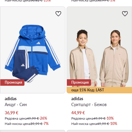
Най-ниска цена
50,62 €
-13%
Най-ниска цена
50,99 €
-3%
Промоция
Промоция
още 15% Код: LAST
adidas
adidas
Анцуг · Син
Суитшърт · Бежов
Актуална цена
Актуална цена
36,99
€
44,99
€
Редовна цена
49,99 €
-26%
Редовна цена
49,99 €
-10%
Най-ниска цена
39,99 €
-7%
Най-ниска цена
49,99 €
-10%