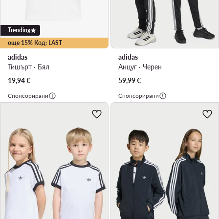
Trending
още 15% Код: LAST
adidas
adidas
Тишърт · Бял
Анцуг · Черен
19,94
€
59,99
€
Спонсорирани
Спонсорирани