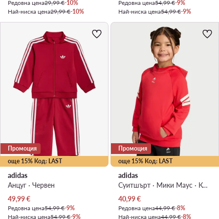
Редовна цена
29,99 €
-10%
Редовна цена
54,99 €
-9%
Най-ниска цена
29,99 €
-10%
Най-ниска цена
54,99 €
-9%
Промоция
Промоция
още 15% Код: LAST
още 15% Код: LAST
adidas
adidas
Анцуг · Червен
Суитшърт · Мики Маус · Коралов
Актуална цена
Актуална цена
49,99
€
40,99
€
Редовна цена
54,99 €
-9%
Редовна цена
44,99 €
-8%
Най-ниска цена
54,99 €
-9%
Най-ниска цена
44,99 €
-8%