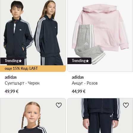
Trending
Trending
още 15% Код: LAST
adidas
adidas
Суитшърт · Черен
Анцуг · Розов
49,99
€
44,99
€