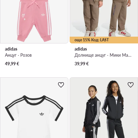
още 15% Код: LAST
adidas
adidas
Анцуг · Розов
Долнище анцуг · Мики Маус · Бежов
49,99
€
39,99
€