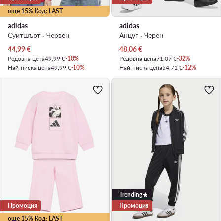
още 15% Код: LAST
adidas
adidas
Суитшърт · Червен
Анцуг · Черен
Актуална цена
Актуална цена
44,99
€
48,06
€
Редовна цена
49,99 €
-10%
Редовна цена
71,07 €
-32%
Най-ниска цена
49,99 €
-10%
Най-ниска цена
54,71 €
-12%
Trending
Промоция
Промоция
още 15% Код: LAST