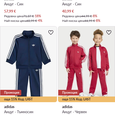
Анцуг · Син
Анцуг · Син
Актуална цена
Актуална цена
57,99
€
40,99
€
Редовна цена
71,07 €
-18%
Редовна цена
44,99 €
-8%
Най-ниска цена
60,99 €
-4%
Най-ниска цена
44,99 €
-8%
Промоция
Промоция
още 15% Код: LAST
още 15% Код: LAST
adidas
adidas
Анцуг · Тъмносин
Анцуг · Червен