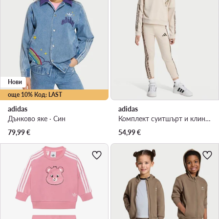
Нови
още 10% Код: LAST
adidas
adidas
Дънково яке · Син
Комплект суитшърт и клин · Бежов
79,99
€
54,99
€