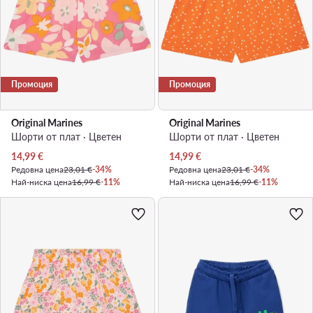
Промоция
Промоция
Original Marines
Original Marines
Шорти от плат · Цветен
Шорти от плат · Цветен
Актуална цена
Актуална цена
14,99
€
14,99
€
Редовна цена
23,01 €
-34%
Редовна цена
23,01 €
-34%
Най-ниска цена
16,99 €
-11%
Най-ниска цена
16,99 €
-11%