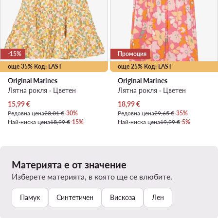
-15%
Промоция
още 35% Код: LAST
още 25% Код: LAST
Original Marines
Original Marines
Лятна рокля · Цветен
Лятна рокля · Цветен
Актуална цена
Актуална цена
15,99
€
18,99
€
Редовна цена
23,01 €
-30%
Редовна цена
29,65 €
-35%
Най-ниска цена
18,99 €
-15%
Най-ниска цена
19,99 €
-5%
Материята е от значение
Изберете материята, в която ще се влюбите.
Памук
Синтетичен
Вискоза
Лен