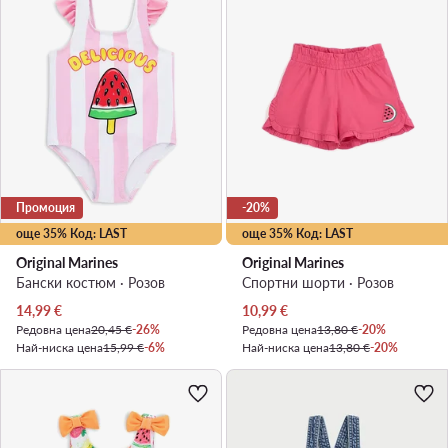
Промоция
-20%
още 35% Код: LAST
още 35% Код: LAST
Original Marines
Original Marines
Бански костюм · Розов
Спортни шорти · Розов
Актуална цена
Актуална цена
14,99
€
10,99
€
Редовна цена
20,45 €
-26%
Редовна цена
13,80 €
-20%
Най-ниска цена
15,99 €
-6%
Най-ниска цена
13,80 €
-20%