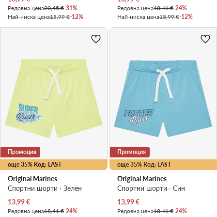
Редовна цена
20,45 €
-31%
Редовна цена
18,41 €
-24%
Най-ниска цена
15,99 €
-12%
Най-ниска цена
15,99 €
-12%
Промоция
Промоция
още 35% Код: LAST
още 35% Код: LAST
Original Marines
Original Marines
Спортни шорти · Зелен
Спортни шорти · Син
Актуална цена
Актуална цена
13,99
€
13,99
€
Редовна цена
18,41 €
-24%
Редовна цена
18,41 €
-24%