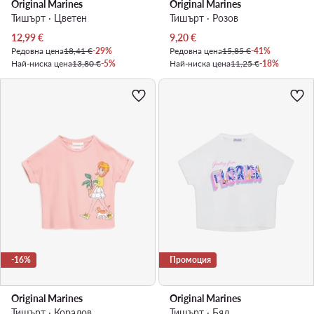
Original Marines
Original Marines
Тишърт · Цветен
Тишърт · Розов
Актуална цена
Актуална цена
12,99
€
9,20
€
Редовна цена
18,41 €
-29%
Редовна цена
15,85 €
-41%
Най-ниска цена
13,80 €
-5%
Най-ниска цена
11,25 €
-18%
-16%
Промоция
Original Marines
Original Marines
Тишърт · Коралов
Тишърт · Бял