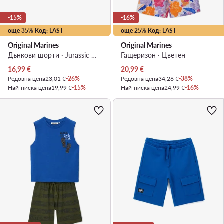
-15%
-16%
още 35% Код: LAST
още 25% Код: LAST
Original Marines
Original Marines
Дънкови шорти · Jurassic World · Черен
Гащеризон · Цветен
Актуална цена
Актуална цена
16,99
€
20,99
€
Редовна цена
23,01 €
-26%
Редовна цена
34,26 €
-38%
Най-ниска цена
19,99 €
-15%
Най-ниска цена
24,99 €
-16%