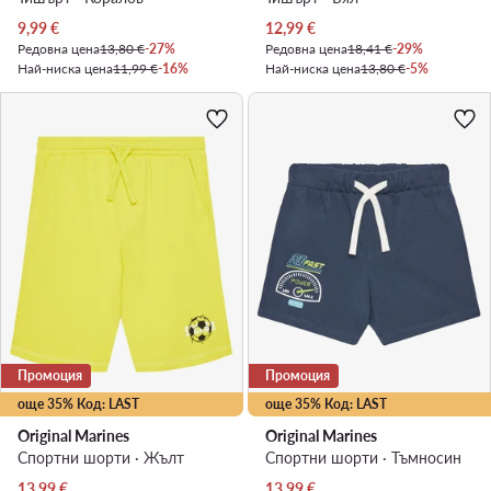
Актуална цена
Актуална цена
9,99
€
12,99
€
Редовна цена
13,80 €
-27%
Редовна цена
18,41 €
-29%
Най-ниска цена
11,99 €
-16%
Най-ниска цена
13,80 €
-5%
Промоция
Промоция
още 35% Код: LAST
още 35% Код: LAST
Original Marines
Original Marines
Спортни шорти · Жълт
Спортни шорти · Тъмносин
Актуална цена
Актуална цена
13,99
€
13,99
€