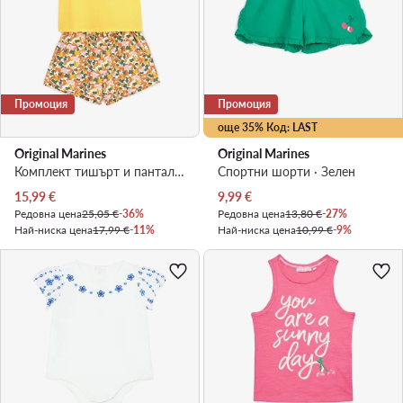
Промоция
Промоция
още 35% Код: LAST
Original Marines
Original Marines
Комплект тишърт и панталонки · Жълт
Спортни шорти · Зелен
Актуална цена
Актуална цена
15,99
€
9,99
€
Редовна цена
25,05 €
-36%
Редовна цена
13,80 €
-27%
Най-ниска цена
17,99 €
-11%
Най-ниска цена
10,99 €
-9%