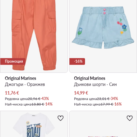
Промоция
-16%
Original Marines
Original Marines
Джогъри · Оранжев
Дънкови шорти · Син
Актуална цена
Актуална цена
11,76
€
14,99
€
Редовна цена
20,96 €
-43%
Редовна цена
23,01 €
-34%
Най-ниска цена
13,80 €
-14%
Най-ниска цена
17,99 €
-16%