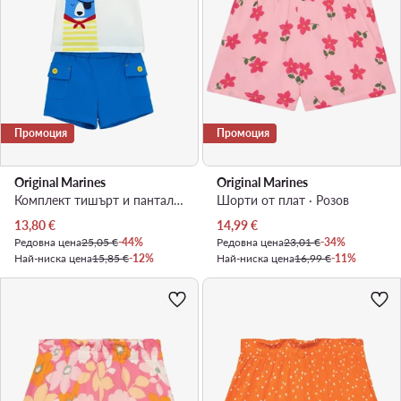
Промоция
Промоция
Original Marines
Original Marines
Комплект тишърт и панталонки · Бял
Шорти от плат · Розов
Актуална цена
Актуална цена
13,80
€
14,99
€
Редовна цена
25,05 €
-44%
Редовна цена
23,01 €
-34%
Най-ниска цена
15,85 €
-12%
Най-ниска цена
16,99 €
-11%