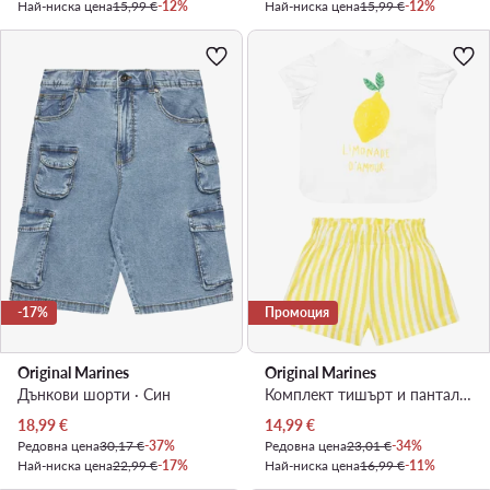
Най-ниска цена
15,99 €
-12%
Най-ниска цена
15,99 €
-12%
-17%
Промоция
Original Marines
Original Marines
Дънкови шорти · Син
Комплект тишърт и панталонки · Жълт
Актуална цена
Актуална цена
18,99
€
14,99
€
Редовна цена
30,17 €
-37%
Редовна цена
23,01 €
-34%
Най-ниска цена
22,99 €
-17%
Най-ниска цена
16,99 €
-11%