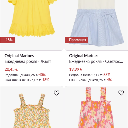
-18%
Промоция
Original Marines
Original Marines
Ежедневна рокля · Жълт
Ежедневна рокля · Светлосиньо
Актуална цена
Актуална цена
20,45
€
19,99
€
Редовна цена
34,26 €
-40%
Редовна цена
30,17 €
-33%
Най-ниска цена
25,05 €
-18%
Най-ниска цена
20,96 €
-4%