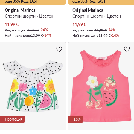
още 35% Код: LAST
още 35% Код: LAST
Original Marines
Original Marines
Спортни шорти · Цветен
Спортни шорти · Цветен
Актуална цена
Актуална цена
11,99
€
11,99
€
Редовна цена
15,85 €
-24%
Редовна цена
15,85 €
-24%
Най-ниска цена
13,99 €
-14%
Най-ниска цена
13,99 €
-14%
Промоция
-18%