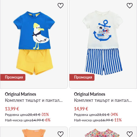
Промоция
Промоция
Original Marines
Original Marines
Комплект тишърт и панталонки · Цветен
Комплект тишърт и панталонки · Бял
Актуална цена
Актуална цена
13,99
€
14,99
€
Редовна цена
20,45 €
-31%
Редовна цена
23,01 €
-34%
Най-ниска цена
14,99 €
-6%
Най-ниска цена
16,99 €
-11%