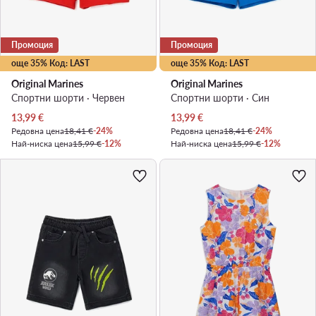
Промоция
Промоция
още 35% Код: LAST
още 35% Код: LAST
Original Marines
Original Marines
Спортни шорти · Червен
Спортни шорти · Син
Актуална цена
Актуална цена
13,99
€
13,99
€
Редовна цена
18,41 €
-24%
Редовна цена
18,41 €
-24%
Най-ниска цена
15,99 €
-12%
Най-ниска цена
15,99 €
-12%