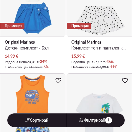
Промоция
Промоция
Original Marines
Original Marines
Детски комплект · Бял
Комплект топ и панталонки · Розов
Актуална цена
Актуална цена
14,99
€
15,99
€
Редовна цена
23,01 €
-34%
Редовна цена
25,05 €
-36%
Най-ниска цена
15,99 €
-6%
Най-ниска цена
17,99 €
-11%
Сортирай
Филтрирай
1