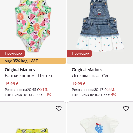
Промоция
Промоция
още 35% Код: LAST
Original Marines
Original Marines
Бански костюм · Цветен
Дънкова пола · Син
Актуална цена
Актуална цена
15,99
€
19,99
€
Редовна цена
20,45 €
-21%
Редовна цена
30,17 €
-33%
Най-ниска цена
17,99 €
-11%
Най-ниска цена
20,99 €
-4%