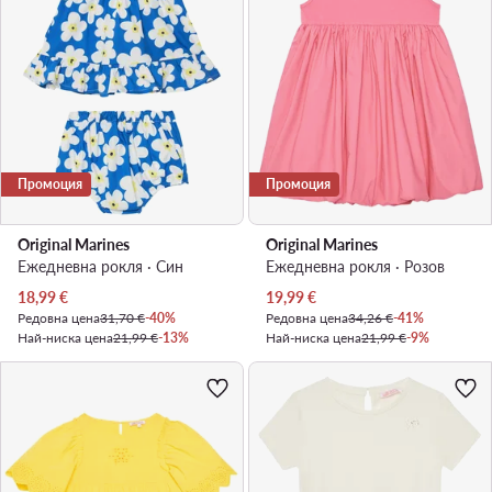
Промоция
Промоция
Original Marines
Original Marines
Ежедневна рокля · Син
Ежедневна рокля · Розов
Актуална цена
Актуална цена
18,99
€
19,99
€
Редовна цена
31,70 €
-40%
Редовна цена
34,26 €
-41%
Най-ниска цена
21,99 €
-13%
Най-ниска цена
21,99 €
-9%