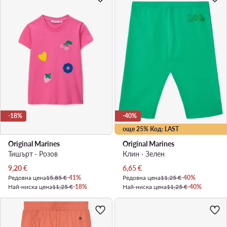
-18%
-40%
още 25% Код: LAST
Original Marines
Original Marines
Тишърт · Розов
Клин · Зелен
Актуална цена
Актуална цена
9,20
€
6,65
€
Редовна цена
15,85 €
-41%
Редовна цена
11,25 €
-40%
Най-ниска цена
11,25 €
-18%
Най-ниска цена
11,25 €
-40%