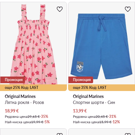
Промоция
Промоция
още 25% Код: LAST
още 35% Код: LAST
Original Marines
Original Marines
Лятна рокля · Розов
Спортни шорти · Син
Актуална цена
Актуална цена
18,99
€
13,99
€
Редовна цена
29,65 €
-35%
Редовна цена
20,45 €
-31%
Най-ниска цена
19,99 €
-5%
Най-ниска цена
15,99 €
-12%