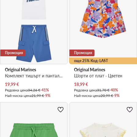
Промоция
Промоция
още 25% Код: LAST
Original Marines
Original Marines
Комплект тишърт и панталонки · Бял
Шорти от плат · Цветен
Актуална цена
Актуална цена
19,99
€
18,99
€
Редовна цена
34,26 €
-41%
Редовна цена
31,70 €
-40%
Най-ниска цена
21,99 €
-9%
Най-ниска цена
20,99 €
-9%