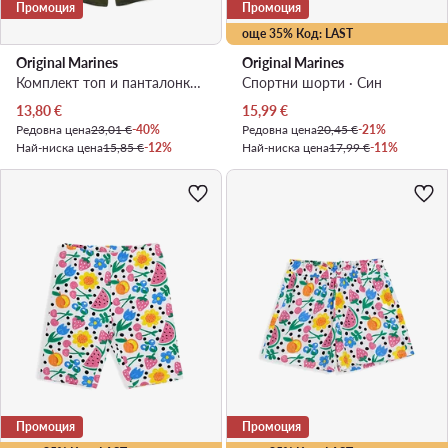
Промоция
Промоция
още 35% Код: LAST
Original Marines
Original Marines
Комплект топ и панталонки · Цветен
Спортни шорти · Син
Актуална цена
Актуална цена
13,80
€
15,99
€
Редовна цена
23,01 €
-40%
Редовна цена
20,45 €
-21%
Най-ниска цена
15,85 €
-12%
Най-ниска цена
17,99 €
-11%
Промоция
Промоция