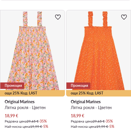
Промоция
Промоция
още 25% Код: LAST
още 25% Код: LAST
Original Marines
Original Marines
Лятна рокля · Цветен
Лятна рокля · Цветен
Актуална цена
Актуална цена
18,99
€
18,99
€
Редовна цена
29,65 €
-35%
Редовна цена
29,65 €
-35%
Най-ниска цена
19,99 €
-5%
Най-ниска цена
19,99 €
-5%