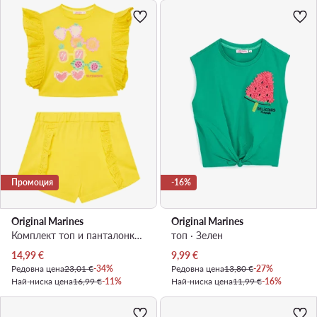
Промоция
-16%
Original Marines
Original Marines
Комплект топ и панталонки · Жълт
топ · Зелен
Актуална цена
Актуална цена
14,99
€
9,99
€
Редовна цена
23,01 €
-34%
Редовна цена
13,80 €
-27%
Най-ниска цена
16,99 €
-11%
Най-ниска цена
11,99 €
-16%