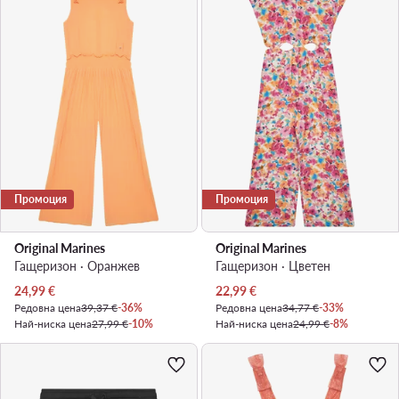
Промоция
Промоция
Original Marines
Original Marines
Гащеризон · Оранжев
Гащеризон · Цветен
Актуална цена
Актуална цена
24,99
€
22,99
€
Редовна цена
39,37 €
-36%
Редовна цена
34,77 €
-33%
Най-ниска цена
27,99 €
-10%
Най-ниска цена
24,99 €
-8%