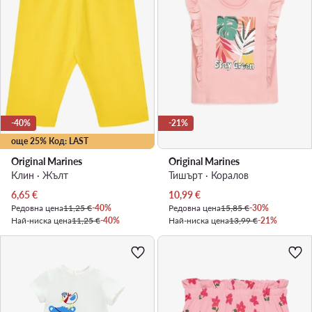
-40%
-21%
още 25% Код: LAST
Original Marines
Original Marines
Клин · Жълт
Тишърт · Коралов
Актуална цена
Актуална цена
6,65
€
10,99
€
Редовна цена
11,25 €
-40%
Редовна цена
15,85 €
-30%
Най-ниска цена
11,25 €
-40%
Най-ниска цена
13,99 €
-21%