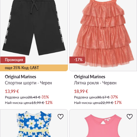
Промоция
-17%
още 35% Код: LAST
Original Marines
Original Marines
Спортни шорти · Черен
Лятна рокля · Червен
Актуална цена
Актуална цена
13,99
€
18,99
€
Редовна цена
20,45 €
-31%
Редовна цена
30,17 €
-37%
Най-ниска цена
15,99 €
-12%
Най-ниска цена
22,99 €
-17%