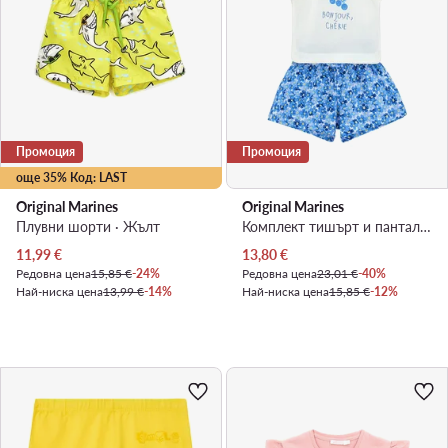
Промоция
Промоция
още 35% Код: LAST
Original Marines
Original Marines
Плувни шорти · Жълт
Комплект тишърт и панталонки · Бял
Актуална цена
Актуална цена
11,99
€
13,80
€
Редовна цена
15,85 €
-24%
Редовна цена
23,01 €
-40%
Най-ниска цена
13,99 €
-14%
Най-ниска цена
15,85 €
-12%