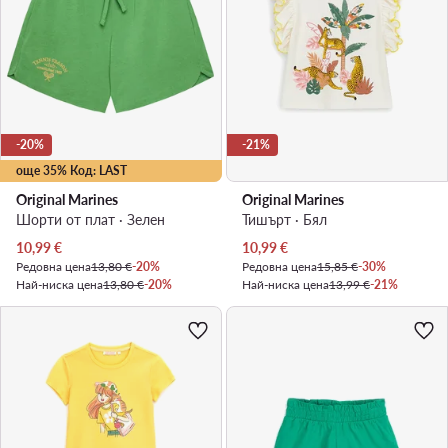
-20%
-21%
още 35% Код: LAST
Original Marines
Original Marines
Шорти от плат · Зелен
Тишърт · Бял
Актуална цена
Актуална цена
10,99
€
10,99
€
Редовна цена
13,80 €
-20%
Редовна цена
15,85 €
-30%
Най-ниска цена
13,80 €
-20%
Най-ниска цена
13,99 €
-21%