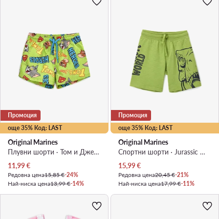
Промоция
Промоция
още 35% Код: LAST
още 35% Код: LAST
Original Marines
Original Marines
Плувни шорти · Том и Джери · Зелен
Спортни шорти · Jurassic World · Зелен
Актуална цена
Актуална цена
11,99
€
15,99
€
Редовна цена
15,85 €
-24%
Редовна цена
20,45 €
-21%
Най-ниска цена
13,99 €
-14%
Най-ниска цена
17,99 €
-11%