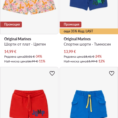
Промоция
Промоция
още 35% Код: LAST
Original Marines
Original Marines
Шорти от плат · Цветен
Спортни шорти · Тъмносин
Актуална цена
Актуална цена
14,99
€
13,99
€
Редовна цена
23,01 €
-34%
Редовна цена
18,41 €
-24%
Най-ниска цена
16,99 €
-11%
Най-ниска цена
15,99 €
-12%