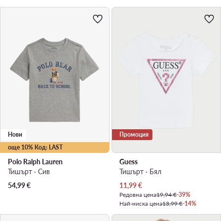
Нови
Промоция
още 10% Код: LAST
Polo Ralph Lauren
Guess
Тишърт · Сив
Тишърт · Бял
Актуална цена
54,99
€
11,99
€
Редовна цена
19,94 €
-39%
Най-ниска цена
13,99 €
-14%