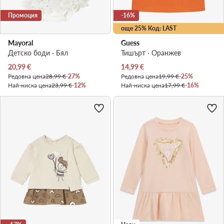
Промоция
-16%
още 25% Код: LAST
Mayoral
Guess
Детско боди · Бял
Тишърт · Оранжев
Актуална цена
Актуална цена
20,99
€
14,99
€
Редовна цена
28,99 €
-27%
Редовна цена
19,99 €
-25%
Най-ниска цена
23,99 €
-12%
Най-ниска цена
17,99 €
-16%