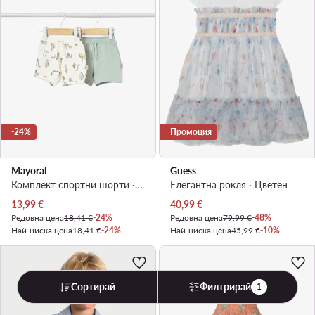
-24%
Промоция
Mayoral
Guess
Комплект спортни шорти · Зелен
Елегантна рокля · Цветен
Актуална цена
Актуална цена
13,99
€
40,99
€
Редовна цена
18,41 €
-24%
Редовна цена
79,99 €
-48%
Най-ниска цена
18,41 €
-24%
Най-ниска цена
45,99 €
-10%
Сортирай
Филтрирай
1