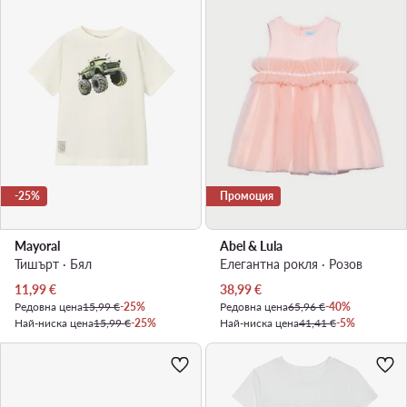
-25%
Промоция
Mayoral
Abel & Lula
Тишърт · Бял
Елегантна рокля · Розов
Актуална цена
Актуална цена
11,99
€
38,99
€
Редовна цена
15,99 €
-25%
Редовна цена
65,96 €
-40%
Най-ниска цена
15,99 €
-25%
Най-ниска цена
41,41 €
-5%