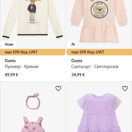
Нови
AI
още 10% Код: LAST
още 10% Код: LAST
Guess
Guess
Пуловер · Кремав
Суитшърт · Светлорозов
49,99
€
34,99
€