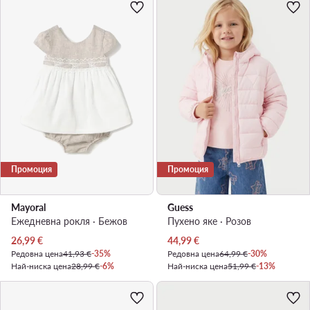
Промоция
Промоция
Mayoral
Guess
Ежедневна рокля · Бежов
Пухено яке · Розов
Актуална цена
Актуална цена
26,99
€
44,99
€
Редовна цена
41,93 €
-35%
Редовна цена
64,99 €
-30%
Най-ниска цена
28,99 €
-6%
Най-ниска цена
51,99 €
-13%