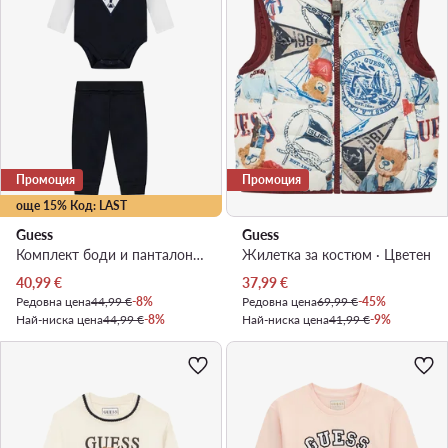
Промоция
Промоция
още 15% Код: LAST
Guess
Guess
Комплект боди и панталон · Черен
Жилетка за костюм · Цветен
Актуална цена
Актуална цена
40,99
€
37,99
€
Редовна цена
44,99 €
-8%
Редовна цена
69,99 €
-45%
Най-ниска цена
44,99 €
-8%
Най-ниска цена
41,99 €
-9%