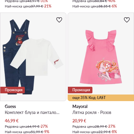
Редовна цена
43,97 €
-31%
Редовна цена
60,84 €
-40%
Най-ниска цена
37,99 €
-21%
Най-ниска цена
38,35 €
-6%
Промоция
Промоция
още 35% Код: LAST
Guess
Mayoral
Комплект блуза и панталон · Бял
Лятна рокля · Розов
Актуална цена
Актуална цена
46,99
€
20,99
€
Редовна цена
64,99 €
-27%
Редовна цена
28,99 €
-27%
Най-ниска цена
51,99 €
-9%
Най-ниска цена
22,99 €
-8%