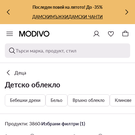
КЪМ ОСНОВНОТО СЪДЪРЖАНИЕ
КЪМ ТЪРСЕНЕ
Последен повей на лятото! До -35%
ДАМСКИ
МЪЖКИ
ДАМСКИ ЧАНТИ
Търси марка, продукт, стил
Деца
Детско облекло
Бебешки дрехи
Бельо
Връхно облекло
Клинове
Продукти: 3860
·
Избрани филтри (1)