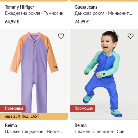
Tommy Hilfiger
Guess Jeans
Ежедневна рокля · Тъмносин
Дънкова рокля · Миньоните · Син
64,99
€
74,99
€
Промоция
Промоция
още 25% Код: LAST
Reima
Reima
Плажен гащеризон · Виолетов
Плажен гащеризон · Син