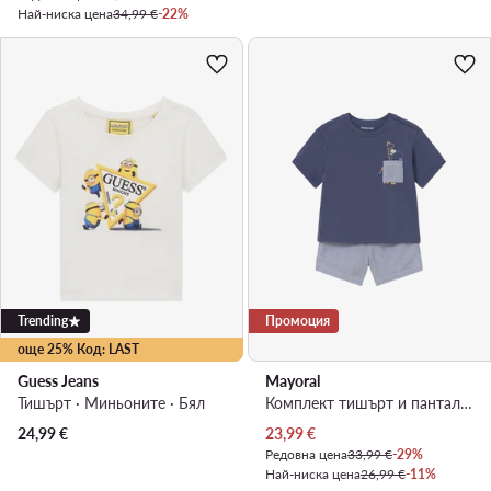
Най-ниска цена
34,99 €
-22%
Trending
Промоция
още 25% Код: LAST
Guess Jeans
Mayoral
Тишърт · Миньоните · Бял
Комплект тишърт и панталонки · Тъмносин
Актуална цена
24,99
€
23,99
€
Редовна цена
33,99 €
-29%
Най-ниска цена
26,99 €
-11%