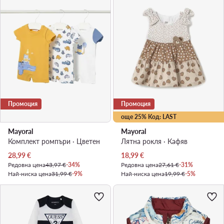
Промоция
Промоция
още 25% Код: LAST
Mayoral
Mayoral
Комплект ромпъри · Цветен
Лятна рокля · Кафяв
Актуална цена
Актуална цена
28,99
€
18,99
€
Редовна цена
43,97 €
-34%
Редовна цена
27,61 €
-31%
Най-ниска цена
31,99 €
-9%
Най-ниска цена
19,99 €
-5%