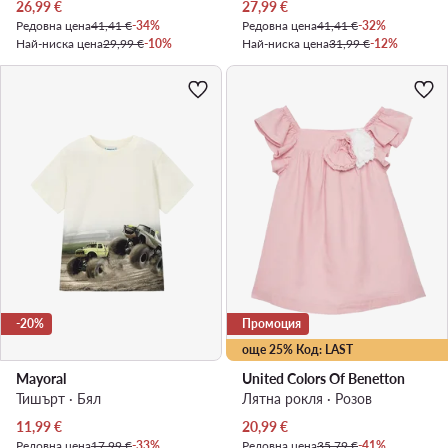
Актуална цена
Актуална цена
26,99
€
27,99
€
Редовна цена
41,41 €
-34%
Редовна цена
41,41 €
-32%
Най-ниска цена
29,99 €
-10%
Най-ниска цена
31,99 €
-12%
-20%
Промоция
още 25% Код: LAST
Mayoral
United Colors Of Benetton
Тишърт · Бял
Лятна рокля · Розов
Актуална цена
Актуална цена
11,99
€
20,99
€
Редовна цена
17,99 €
-33%
Редовна цена
35,79 €
-41%