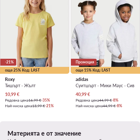
-21%
Промоция
още 25% Код: LAST
още 15% Код: LAST
Roxy
adidas
Тишърт · Жълт
Суитшърт · Мики Маус · Сив
Актуална цена
Актуална цена
10,99
€
40,99
€
Редовна цена
16,99 €
-35%
Редовна цена
44,99 €
-8%
Най-ниска цена
13,99 €
-21%
Най-ниска цена
44,99 €
-8%
Материята е от значение