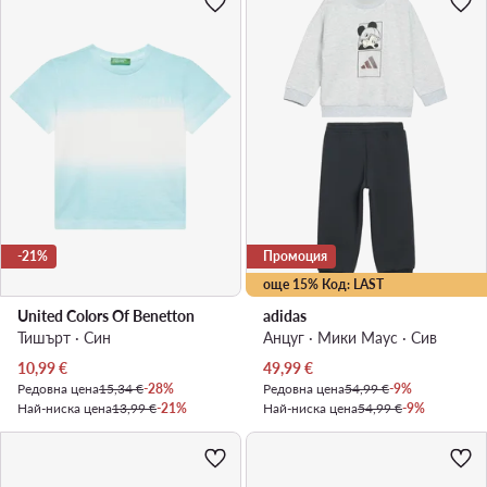
-21%
Промоция
още 15% Код: LAST
United Colors Of Benetton
adidas
Тишърт · Син
Анцуг · Мики Маус · Сив
Актуална цена
Актуална цена
10,99
€
49,99
€
Редовна цена
15,34 €
-28%
Редовна цена
54,99 €
-9%
Най-ниска цена
13,99 €
-21%
Най-ниска цена
54,99 €
-9%