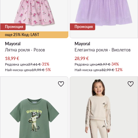
Промоция
Промоция
още 25% Код: LAST
Mayoral
Mayoral
Лятна рокля · Розов
Елегантна рокля · Виолетов
Актуална цена
Актуална цена
18,99
€
28,99
€
Редовна цена
27,61 €
-31%
Редовна цена
43,97 €
-34%
Най-ниска цена
19,99 €
-5%
Най-ниска цена
32,99 €
-12%