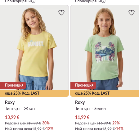
Спонсорирани
Спонсорирани
Промоция
Промоция
още 25% Код: LAST
още 25% Код: LAST
Roxy
Roxy
Тишърт · Жълт
Тишърт · Зелен
Актуална цена
Актуална цена
13,99
€
11,99
€
Редовна цена
19,99 €
-30%
Редовна цена
16,99 €
-29%
Най-ниска цена
15,99 €
-12%
Най-ниска цена
13,99 €
-14%