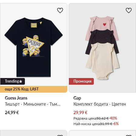
Trending
Промоция
още 25% Код: LAST
Guess Jeans
Gap
Тишърт · Миньоните · Тъмносин
Комплект бодита · Цветен
Актуална цена
24,99
€
29,99
€
Редовна цена
50,62 €
-40%
Най-ниска цена
31,99 €
-6%