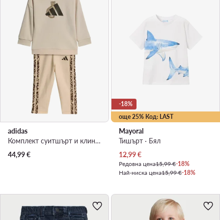
-18%
още 25% Код: LAST
adidas
Mayoral
Комплект суитшърт и клин · Бежов
Тишърт · Бял
Актуална цена
44,99
€
12,99
€
Редовна цена
15,99 €
-18%
Най-ниска цена
15,99 €
-18%