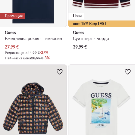
Промоция
Нови
още 15% Код: LAST
Guess
Guess
Ежедневна рокля · Тъмносин
Суитшърт · Бордо
Актуална цена
27,99
€
39,99
€
Редовна цена
44,99 €
-37%
Най-ниска цена
28,99 €
-3%