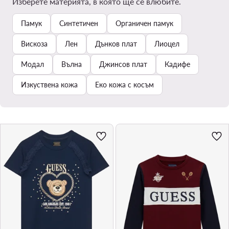
Изберете материята, в която ще се влюбите.
Памук
Синтетичен
Органичен памук
Вискоза
Лен
Дънков плат
Лиоцел
Модал
Вълна
Джинсов плат
Кадифе
Изкуствена кожа
Еко кожа с косъм