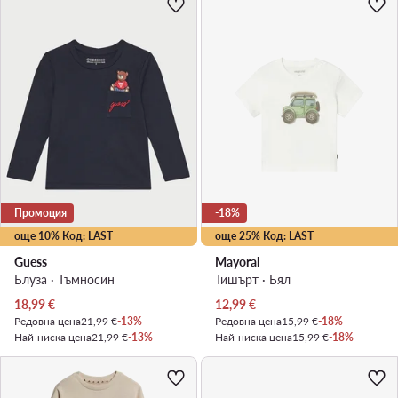
Промоция
-18%
още 10% Код: LAST
още 25% Код: LAST
Guess
Mayoral
Блуза · Тъмносин
Тишърт · Бял
Актуална цена
Актуална цена
18,99
€
12,99
€
Редовна цена
21,99 €
-13%
Редовна цена
15,99 €
-18%
Най-ниска цена
21,99 €
-13%
Най-ниска цена
15,99 €
-18%