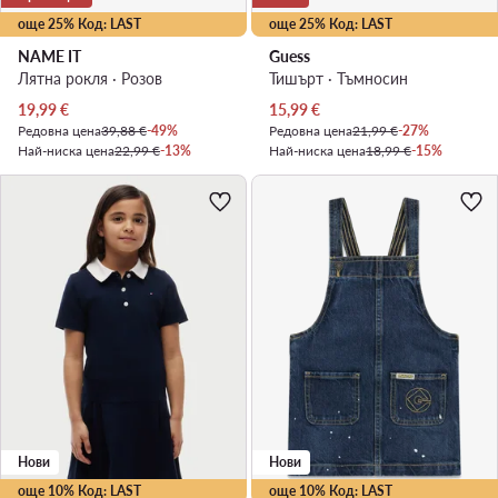
още 25% Код: LAST
още 25% Код: LAST
NAME IT
Guess
Лятна рокля · Розов
Тишърт · Тъмносин
Актуална цена
Актуална цена
19,99
€
15,99
€
Редовна цена
39,88 €
-49%
Редовна цена
21,99 €
-27%
Най-ниска цена
22,99 €
-13%
Най-ниска цена
18,99 €
-15%
Нови
Нови
още 10% Код: LAST
още 10% Код: LAST