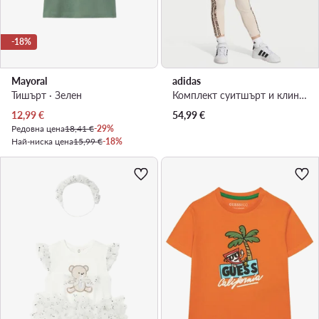
-18%
Mayoral
adidas
Тишърт · Зелен
Комплект суитшърт и клин · Бежов
Актуална цена
12,99
€
54,99
€
Редовна цена
18,41 €
-29%
Най-ниска цена
15,99 €
-18%