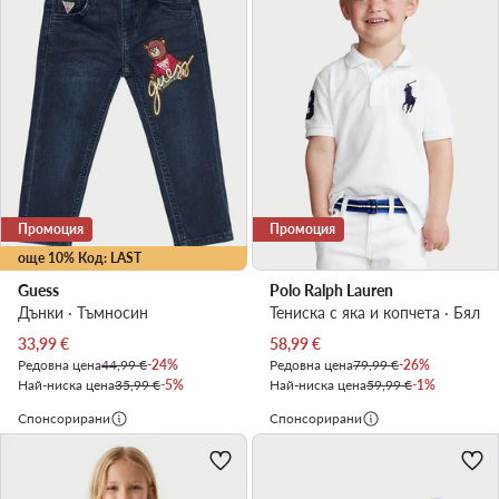
Промоция
Промоция
още 10% Код: LAST
Guess
Polo Ralph Lauren
Дънки · Тъмносин
Тениска с яка и копчета · Бял
Актуална цена
Актуална цена
33,99
€
58,99
€
Редовна цена
44,99 €
-24%
Редовна цена
79,99 €
-26%
Най-ниска цена
35,99 €
-5%
Най-ниска цена
59,99 €
-1%
Спонсорирани
Спонсорирани