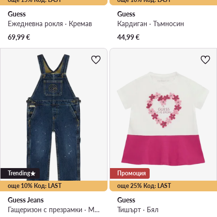
Guess
Guess
Ежедневна рокля · Кремав
Кардиган · Тъмносин
69,99
€
44,99
€
Trending
Промоция
още 10% Код: LAST
още 25% Код: LAST
Guess Jeans
Guess
Гащеризон с презрамки · Миньоните · Тъмносин
Тишърт · Бял