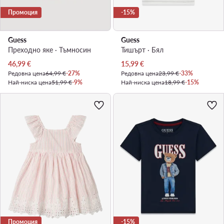
Промоция
-15%
Guess
Guess
Преходно яке · Тъмносин
Тишърт · Бял
Актуална цена
Актуална цена
46,99
€
15,99
€
Редовна цена
64,99 €
-27%
Редовна цена
23,99 €
-33%
Най-ниска цена
51,99 €
-9%
Най-ниска цена
18,99 €
-15%
Промоция
-15%