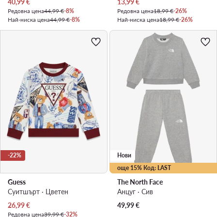
Актуална цена
Актуална цена
40,99
€
13,99
€
Редовна цена
44,99 €
-8%
Редовна цена
18,99 €
-26%
Най-ниска цена
44,99 €
-8%
Най-ниска цена
18,99 €
-26%
-22%
Нови
още 15% Код: LAST
Guess
The North Face
Суитшърт · Цветен
Анцуг · Сив
Актуална цена
26,99
€
49,99
€
Редовна цена
39,99 €
-32%