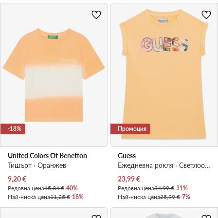
-18%
Промоция
United Colors Of Benetton
Guess
Тишърт · Оранжев
Ежедневна рокля · Светлооранжев
Актуална цена
Актуална цена
9,20
€
23,99
€
Редовна цена
15,34 €
-40%
Редовна цена
34,99 €
-31%
Най-ниска цена
11,25 €
-18%
Най-ниска цена
25,99 €
-7%