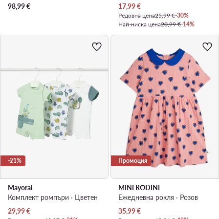
Актуална цена
98,99
€
17,99
€
Редовна цена
25,99 €
-30%
Най-ниска цена
20,99 €
-14%
-21%
Промоция
Mayoral
MINI RODINI
Комплект ромпъри · Цветен
Ежедневна рокля · Розов
Актуална цена
Актуална цена
29,99
€
35,99
€