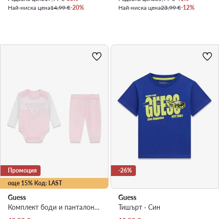
Най-ниска цена
14,99 €
-20%
Най-ниска цена
23,99 €
-12%
Промоция
-26%
още 15% Код: LAST
Guess
Guess
Комплект боди и панталон · Светлорозов
Тишърт · Син