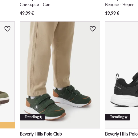
Сникърси · Син
Кецове · Черен
49,99
€
19,99
€
Trending
Trending
Beverly Hills Polo Club
Beverly Hills Pol