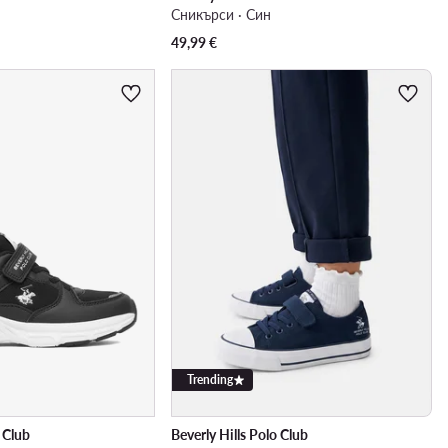
Сникърси · Син
49,99
€
Trending
o Club
Beverly Hills Polo Club