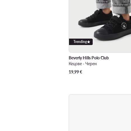
Trending
Beverly Hills Polo Club
Кецове · Черен
19,99
€