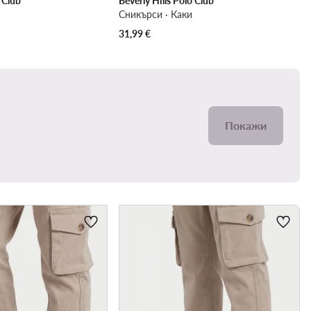
o Club
Beverly Hills Polo Club
Сникърси · Каки
31,99
€
Покажи