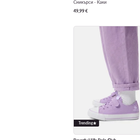
Сникърси · Каки
49,99
€
Trending