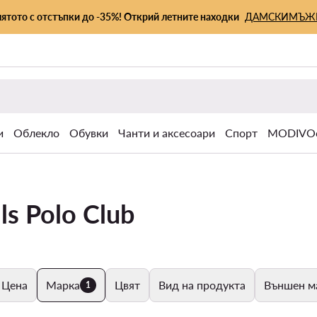
лятото с отстъпки до -35%! Открий летните находки
ДАМСКИ
МЪЖ
и
Облекло
Обувки
Чанти и аксесоари
Спорт
MODIVOc
ls Polo Club
Цена
Марка
Цвят
Вид на продукта
Външен м
1