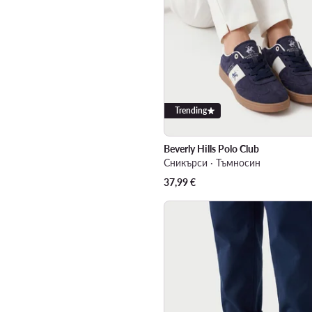
Trending
Beverly Hills Polo Club
Сникърси · Тъмносин
37,99
€