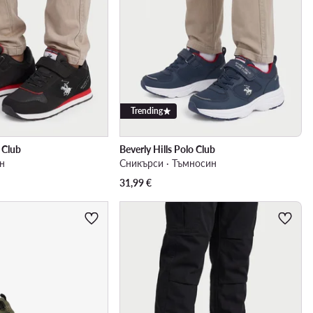
Trending
o Club
Beverly Hills Polo Club
ен
Сникърси · Тъмносин
31,99
€