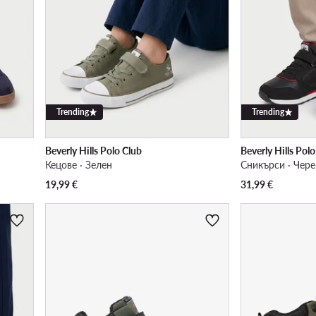
Trending
Trending
Beverly Hills Polo Club
Beverly Hills Pol
Кецове · Зелен
Сникърси · Чер
19,99
€
31,99
€