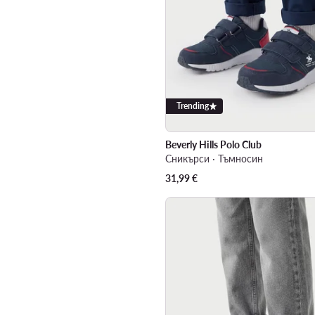
Trending
Beverly Hills Polo Club
Сникърси · Тъмносин
31,99
€