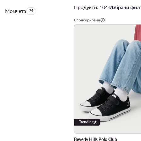
Продукти: 104
·
Избрани филт
Момчета
Брой на продуктите:
74
Спонсорирани
Trending
Beverly Hills Polo Club