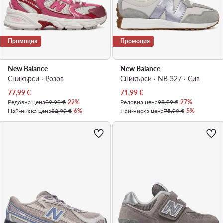
Промоция
Промоция
New Balance
New Balance
Сникърси · Розов
Сникърси · NB 327 · Сив
Актуална цена
Актуална цена
77,99
€
71,99
€
Редовна цена
99,99 €
-22%
Редовна цена
98,99 €
-27%
Най-ниска цена
82,99 €
-6%
Най-ниска цена
75,99 €
-5%