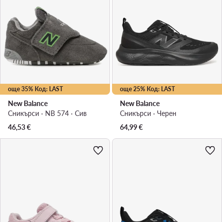
още 35% Код: LAST
още 25% Код: LAST
New Balance
New Balance
Сникърси · NB 574 · Сив
Сникърси · Черен
46,53
€
64,99
€