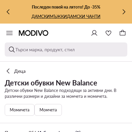
КЪМ ОСНОВНОТО СЪДЪРЖАНИЕ
КЪМ ТЪРСЕНЕ
Последен повей на лятото! До -35%
ДАМСКИ
МЪЖКИ
ДАМСКИ ЧАНТИ
Търси марка, продукт, стил
Деца
Детски обувки New Balance
Детски обувки New Balance подходящи за активни дни. В
различни размери и дизайни за момчета и момичета.
Момичета
Момчета