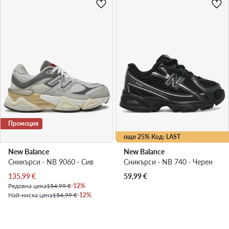
Промоция
още 25% Код: LAST
New Balance
New Balance
Сникърси · NB 9060 · Сив
Сникърси · NB 740 · Черен
Актуална цена
135,99
€
59,99
€
Редовна цена
154,99 €
-12%
Най-ниска цена
154,99 €
-12%