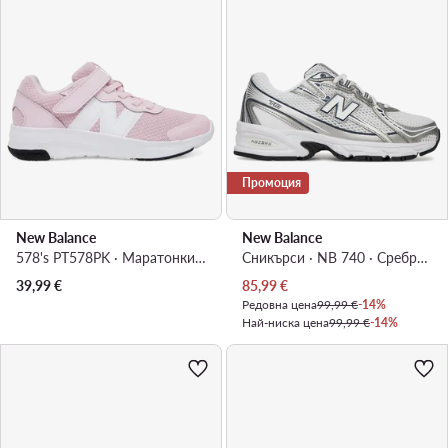
Промоция
New Balance
New Balance
578's PT578PK · Маратонки за бягане
Сникърси · NB 740 · Сребрист
Актуална цена
39,99
€
85,99
€
Редовна цена
99,99 €
-14%
Най-ниска цена
99,99 €
-14%