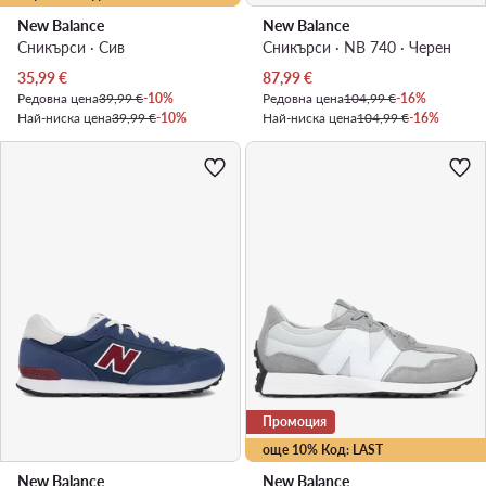
New Balance
New Balance
Сникърси · Сив
Сникърси · NB 740 · Черен
Актуална цена
Актуална цена
35,99
€
87,99
€
Редовна цена
39,99 €
-10%
Редовна цена
104,99 €
-16%
Най-ниска цена
39,99 €
-10%
Най-ниска цена
104,99 €
-16%
Промоция
още 10% Код: LAST
New Balance
New Balance