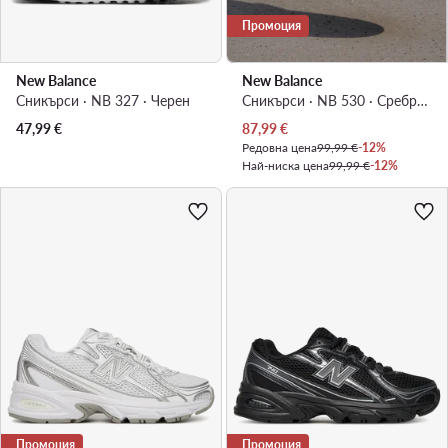
Промоция
New Balance
New Balance
Сникърси · NB 327 · Черен
Сникърси · NB 530 · Сребрист
Актуална цена
47,99
€
87,99
€
Редовна цена
99,99 €
-12%
Най-ниска цена
99,99 €
-12%
Промоция
Промоция