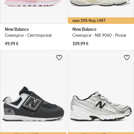
още 10% Код: LAST
New Balance
New Balance
Сникърси · Светлорозов
Сникърси · NB 9060 · Розов
49,99
€
109,99
€