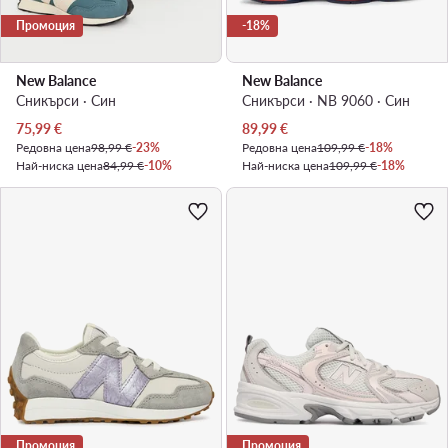
Промоция
-18%
New Balance
New Balance
Сникърси · Син
Сникърси · NB 9060 · Син
Актуална цена
Актуална цена
75,99
€
89,99
€
Редовна цена
98,99 €
-23%
Редовна цена
109,99 €
-18%
Най-ниска цена
84,99 €
-10%
Най-ниска цена
109,99 €
-18%
Промоция
Промоция