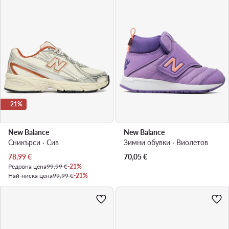
-21%
New Balance
New Balance
Сникърси · Сив
Зимни обувки · Виолетов
Актуална цена
78,99
€
70,05
€
Редовна цена
99,99 €
-21%
Най-ниска цена
99,99 €
-21%