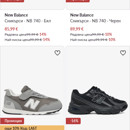
New Balance
New Balance
Сникърси · NB 740 · Бял
Сникърси · NB 740 · Черен
Актуална цена
Актуална цена
85,99
€
89,99
€
Редовна цена
99,99 €
-14%
Редовна цена
99,99 €
-10%
Най-ниска цена
99,99 €
-14%
Най-ниска цена
99,99 €
-10%
Промоция
-16%
още 10% Код: LAST