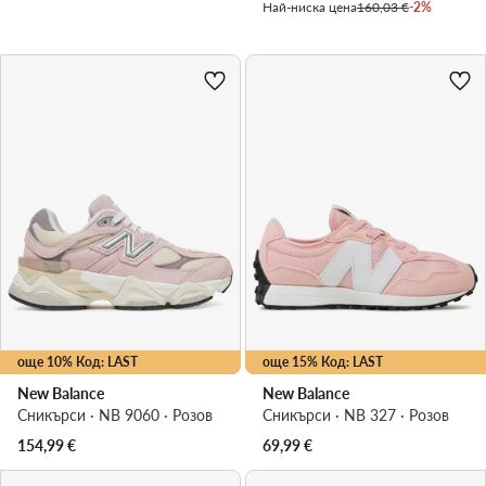
Най-ниска цена
160,03 €
-2%
още 10% Код: LAST
още 15% Код: LAST
New Balance
New Balance
Сникърси · NB 9060 · Розов
Сникърси · NB 327 · Розов
154,99
€
69,99
€