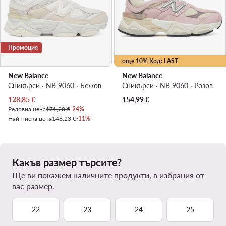
Промоция
още 10% Код: LAST
New Balance
New Balance
Сникърси · NB 9060 · Бежов
Сникърси · NB 9060 · Розов
Актуална цена
128,85
€
154,99
€
Редовна цена
171,28 €
-24%
Най-ниска цена
146,23 €
-11%
Какъв размер търсите?
Ще ви покажем наличните продукти, в избрания от
вас размер.
22
23
24
25