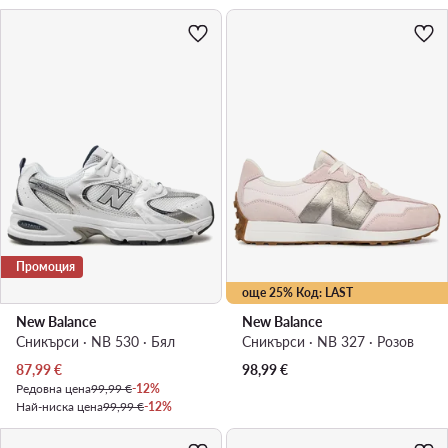
Промоция
още 25% Код: LAST
New Balance
New Balance
Сникърси · NB 530 · Бял
Сникърси · NB 327 · Розов
Актуална цена
87,99
€
98,99
€
Редовна цена
99,99 €
-12%
Най-ниска цена
99,99 €
-12%