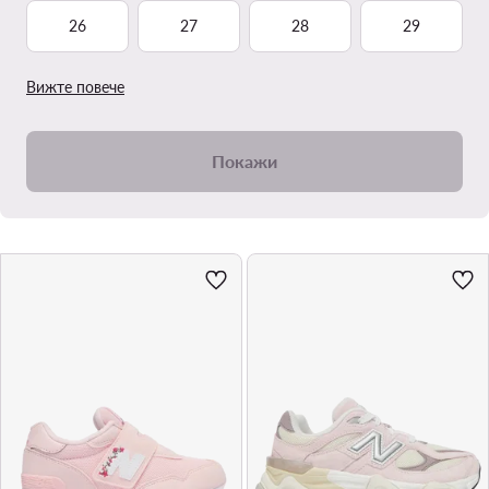
26
27
28
29
Вижте повече
Покажи