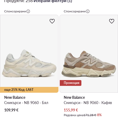
Продукти: 256
·
Избрани филтри (1)
Спонсорирани
Спонсорирани
Промоция
още 25% Код: LAST
New Balance
New Balance
Сникърси · NB 9060 · Бял
Сникърси · NB 9060 · Кафяв
Актуална цена
109,99
€
155,99
€
Редовна цена
171,28 €
-8%