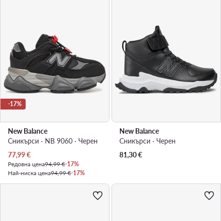
-17%
New Balance
New Balance
Сникърси · NB 9060 · Черен
Сникърси · Черен
Актуална цена
77,99
€
81,30
€
Редовна цена
94,99 €
-17%
Най-ниска цена
94,99 €
-17%