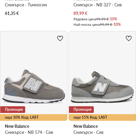
Сникърси · Тъмносин
Сникърси · NB 327 · Сив
Актуална цена
61,35
€
89,99
€
Редовна цена
99,99 €
-10%
Най-ниска цена
99,99 €
-10%
Промоция
Промоция
още 10% Код: LAST
още 15% Код: LAST
New Balance
New Balance
Сникърси · NB 574 · Сив
Сникърси · Сив