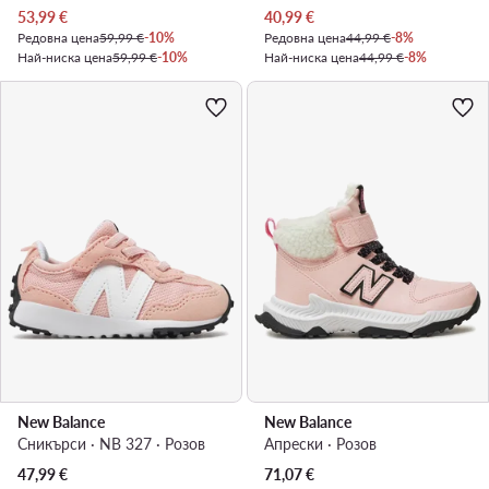
Актуална цена
Актуална цена
53,99
€
40,99
€
Редовна цена
59,99 €
-10%
Редовна цена
44,99 €
-8%
Най-ниска цена
59,99 €
-10%
Най-ниска цена
44,99 €
-8%
New Balance
New Balance
Сникърси · NB 327 · Розов
Апрески · Розов
47,99
€
71,07
€