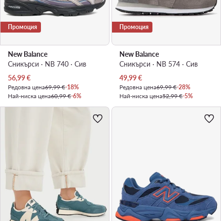
Промоция
Промоция
New Balance
New Balance
Сникърси · NB 740 · Сив
Сникърси · NB 574 · Сив
Актуална цена
Актуална цена
56,99
€
49,99
€
Редовна цена
69,99 €
-18%
Редовна цена
69,99 €
-28%
Най-ниска цена
60,99 €
-6%
Най-ниска цена
52,99 €
-5%