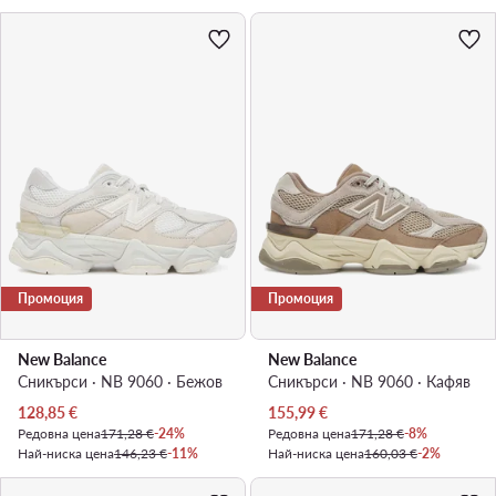
Промоция
Промоция
New Balance
New Balance
Сникърси · NB 9060 · Бежов
Сникърси · NB 9060 · Кафяв
Актуална цена
Актуална цена
128,85
€
155,99
€
Редовна цена
171,28 €
-24%
Редовна цена
171,28 €
-8%
Най-ниска цена
146,23 €
-11%
Най-ниска цена
160,03 €
-2%