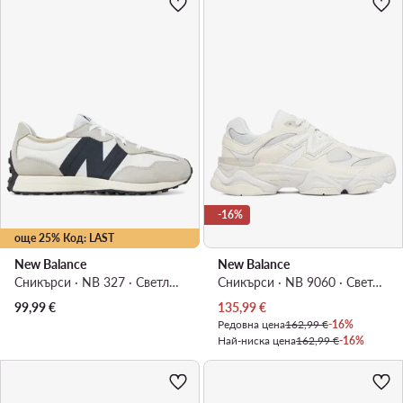
-16%
още 25% Код: LAST
New Balance
New Balance
Сникърси · NB 327 · Светлосив
Сникърси · NB 9060 · Светлобежов
Актуална цена
99,99
€
135,99
€
Редовна цена
162,99 €
-16%
Най-ниска цена
162,99 €
-16%