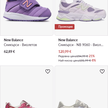
Промоция
New Balance
New Balance
Сникърси · Виолетов
Сникърси · NB 9060 · Виолетов
Актуална цена
62,89
€
120,99
€
Редовна цена
154,99 €
-21%
Най-ниска цена
131,99 €
-8%