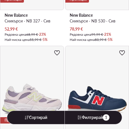
New Balance
New Balance
Сникърси · NB 327 · Сив
Сникърси · NB 530 · Сив
Актуална цена
Актуална цена
52,99
€
78,99
€
Редовна цена
68,99 €
-23%
Редовна цена
99,99 €
-21%
Най-ниска цена
55,99 €
-5%
Най-ниска цена
83,99 €
-5%
Сортирай
Филтрирай
1
Промоция
-21%