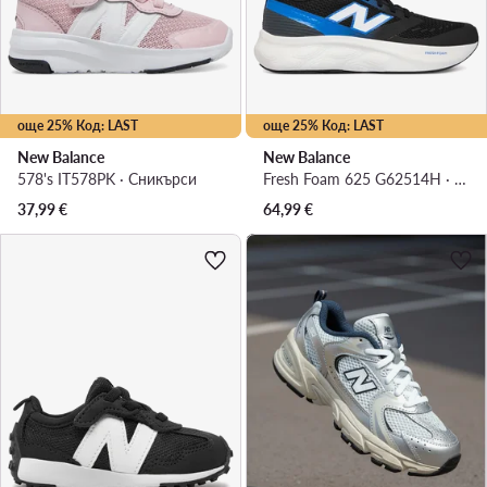
още 25% Код: LAST
още 25% Код: LAST
New Balance
New Balance
578's IT578PK · Сникърси
Fresh Foam 625 G62514H · Сникърси
37,99
€
64,99
€