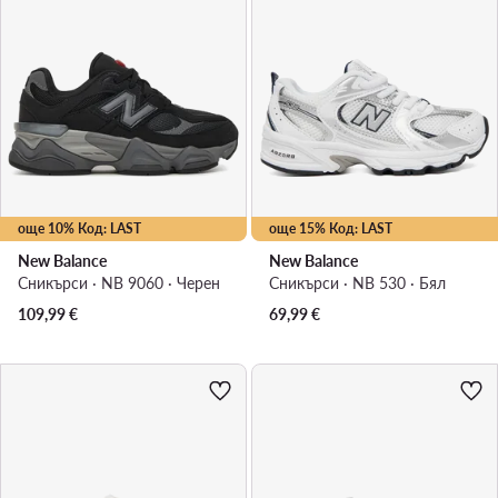
още 10% Код: LAST
още 15% Код: LAST
New Balance
New Balance
Сникърси · NB 9060 · Черен
Сникърси · NB 530 · Бял
109,99
€
69,99
€